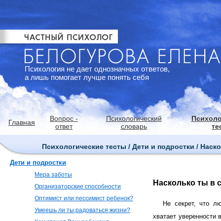
Психология не дает однозначных ответов,
а лишь помогает лучше понять себя
Вопрос -
Психологический
Психоло
Главная
ответ
словарь
те
Психологические тесты / Дети и подростки / Наск
Дети и подростки
Мера заботы
Насколько ты в 
Организаторские способности
Оптимист или пессимист ребенок?
Не секрет, что л
Умеешь ли ты радоваться жизни?
хватает уверенности в