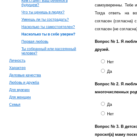
Кем станет Ваш ребенок в
будущем?
самоуверенны. Тебе и
Что ты ценишь в людях?
Тогда ответь на в
Умеешь ли ты сострадать?
согласен (согласна) 
Насколько ты самостоятелен?
согласен (не согласна)
Насколько ты в себе уверен?
Вопрос № 1.
Я любл
Первая любовь
Ты собранный или рассеянный
друзей.
человек?
Личность
Нет
Характер
Да
Деловые качества
Любовь и дружба
Вопрос № 2.
Я люблю
Для мужчин
многочисленных род
Для женщин
Да
Семья
Нет
Вопрос № 3.
В детск
просил(а) маму поск