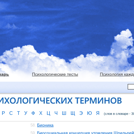
варь
Психологические тесты
Психология кажд
Р
С
Т
У
Ф
Х
Ц
Ч
Ш
Щ
Э
Ю
Я
(слов в словаре - 3
Бионика
58.
Биосоциальная концепция утомления Шпильре
59.