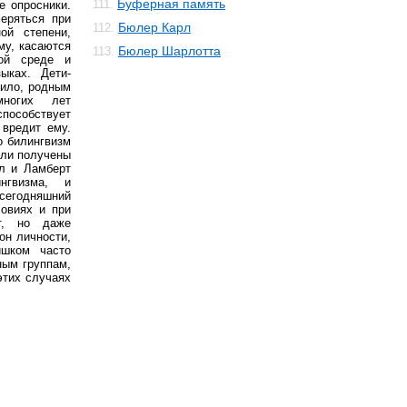
Буферная память
111.
е опросники.
еряться при
Бюлер Карл
112.
ой степени,
му, касаются
Бюлер Шарлотта
113.
ой среде и
ыках. Дети-
вило, родным
ногих лет
способствует
 вредит ему.
о билингвизм
ыли получены
л и Ламберт
нгвизма, и
сегодняшний
ловиях и при
т, но даже
он личности,
ишком часто
ным группам,
этих случаях