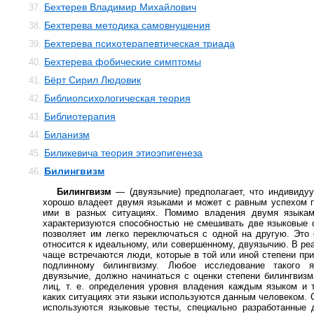
Бехтерев Владимир Михайлович
37.
Бехтерева методика самовнушения
38.
Бехтерева психотерапевтическая триада
39.
Бехтерева фобические симптомы
40.
Бёрт Сирил Людовик
41.
Библиопсихологическая теория
42.
Библиотерапия
43.
Биланизм
44.
Биликевича теория этиоэпигенеза
45.
Билингвизм
46.
Билингвизм
— (двуязычие) предполагает, что индивиду
хорошо владеет двумя языками и может с равным успехом 
ими в разных ситуациях. Помимо владения двумя языкам
характеризуются способностью не смешивать две языковые 
позволяет им легко переключаться с одной на другую. Это
относится к идеальному, или совершенному, двуязычию. В ре
чаще встречаются люди, которые в той или иной степени пр
подлинному билингвизму. Любое исследование такого я
двуязычие, должно начинаться с оценки степени билингвиз
лиц, т. е. определения уровня владения каждым языком и т
каких ситуациях эти языки используются данным человеком. 
используются языковые тесты, специально разработанные 