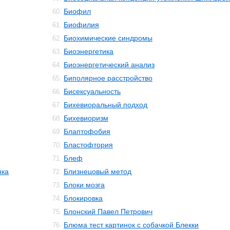
Биофил
60.
Биофилия
61.
Биохимические синдромы
62.
Биоэнергетика
63.
Биоэнергетический анализ
64.
Биполярное расстройство
65.
Бисексуальность
66.
Бихевиоральный подход
67.
Бихевиоризм
68.
Блаптофобия
69.
Бластофтория
70.
Блеф
71.
нка
Близнецовый метод
72.
Блоки мозга
73.
Блокировка
74.
Блонский Павел Петрович
75.
Блюма тест картинок с собачкой Блекки
76.