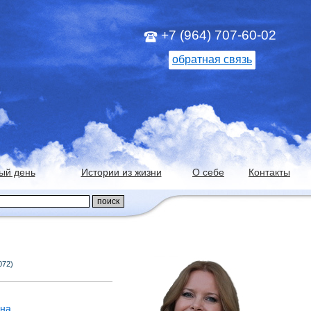
+7 (964) 707-60-02
обратная связь
ый день
Истории из жизни
О себе
Контакты
072)
йна