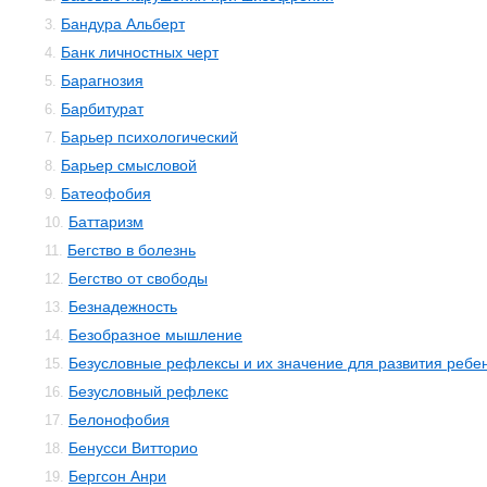
Бандура Альберт
3.
Банк личностных черт
4.
Барагнозия
5.
Барбитурат
6.
Барьер психологический
7.
Барьер смысловой
8.
Батеофобия
9.
Баттаризм
10.
Бегство в болезнь
11.
Бегство от свободы
12.
Безнадежность
13.
Безобразное мышление
14.
Безусловные рефлексы и их значение для развития ребе
15.
Безусловный рефлекс
16.
Белонофобия
17.
Бенусси Витторио
18.
Бергсон Анри
19.