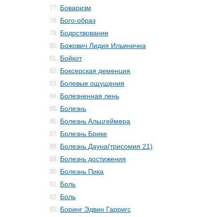
Боваризм
77.
Бого-образ
78.
Бодрствование
79.
Божович Лидия Ильинична
80.
Бойкот
81.
Боксерская деменция
82.
Болевые ощущения
83.
Болезненная лень
84.
Болезнь
85.
Болезнь Альцгеймера
86.
Болезнь Брике
87.
Болезнь Дауна(трисомия 21)
88.
Болезнь достижения
89.
Болезнь Пика
90.
Боль
91.
Боль
92.
Боринг Эдвин Гарригс
93.