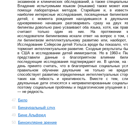
экзаменов и клинических обследований, а также специальны
Владение испытуемыми языком (языками) также может изм
помощи лабораторных методов. Старейшие и, в известн
наиболее интересные исследования, посвященные билингвиз
детей, с момента рождения находившихся в двуязычн
одновременно начавших разговаривать сразу на двух яз
билингвы довольно рано усваивают оба языка, хотя, как пра
считают только один из них. На протяжении м
исследователи билингвизма искали ответ на вопрос о том, 
ли билингвизм интеллектуальному развитию или, наоборот,
Исследование Сэйерсом детей Уэльса вроде бы показало, чт
тормозит интеллектуальное развитие. Сходные результаты б
в США в исследовании детей иммигрантов. Но в 1960-х Пи
представили данные о благоприятном влиянии били
последующие исследования подтверждают их. В целом, на 
день принято считать, что в благоприятных социальных ус
правильном обучении двуязычие не только не вреди
способствует развитию определенных интеллектуальных стор
таких как гибкость и креативность. Вместе с тем, сл
двуязычные дети относятся к непривилегированным социаль
поэтому социальные проблемы и педагогические упущения в 
— не редкость.
Било
47.
Бинауральный слух
48.
Бине Альфред
49.
Бинокулярне зрение
50.