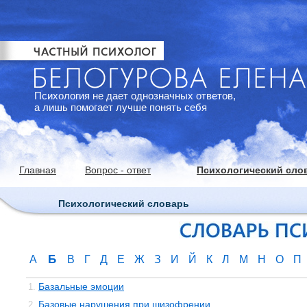
Психология не дает однозначных ответов,
а лишь помогает лучше понять себя
Главная
Вопрос - ответ
Психологический сло
Психологический словарь
Б
А
В
Г
Д
Е
Ж
З
И
Й
К
Л
М
Н
О
П
Базальные эмоции
1.
Базовые нарушения при шизофрении
2.