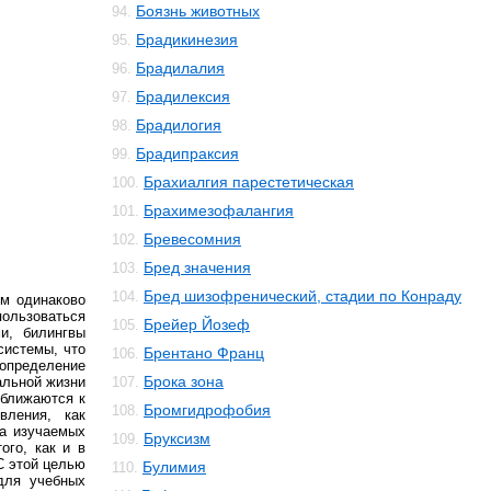
Боязнь животных
94.
Брадикинезия
95.
Брадилалия
96.
Брадилексия
97.
Брадилогия
98.
Брадипраксия
99.
Брахиалгия парестетическая
100.
Брахимезофалангия
101.
Бревесомния
102.
Бред значения
103.
Бред шизофренический, стадии по Конраду
104.
ум одинаково
пользоваться
Брейер Йозеф
105.
и, билингвы
системы, что
Брентано Франц
106.
 определение
Брока зона
альной жизни
107.
иближаются к
Бромгидрофобия
108.
вления, как
ма изучаемых
Бруксизм
109.
ого, как и в
С этой целью
Булимия
110.
для учебных