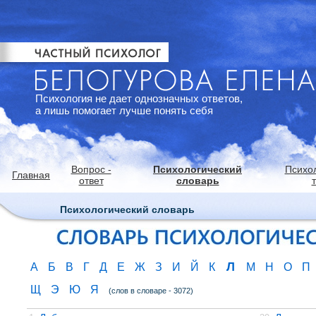
Психология не дает однозначных ответов,
а лишь помогает лучше понять себя
Вопрос -
Психологический
Психо
Главная
ответ
словарь
Психологический словарь
Л
А
Б
В
Г
Д
Е
Ж
З
И
Й
К
М
Н
О
П
Щ
Э
Ю
Я
(слов в словаре - 3072)