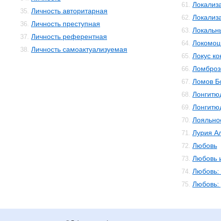
Локализ
61.
Личность авторитарная
35.
Локализ
62.
Личность преступная
36.
Локальн
63.
Личность референтная
37.
Локомоц
64.
Личность самоактуализуемая
38.
Локус ко
65.
Ломброз
66.
Ломов Б
67.
Лонгитю
68.
Лонгитю
69.
Лояльно
70.
Лурия А
71.
Любовь
72.
Любовь 
73.
Любовь:
74.
Любовь:
75.