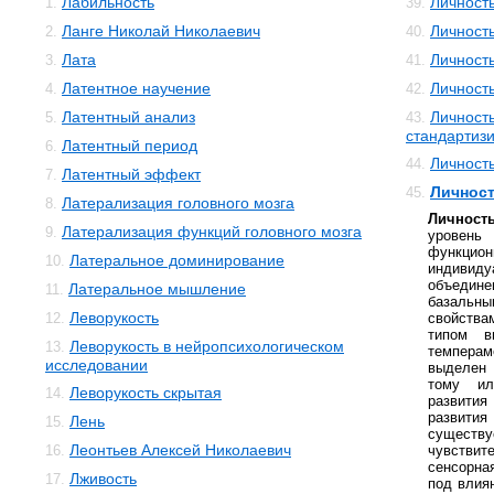
Лабильность
Личность
1.
39.
Ланге Николай Николаевич
Личность
2.
40.
Лата
Личность
3.
41.
Латентное научение
Личность
4.
42.
Латентный анализ
Личность
5.
43.
стандартиз
Латентный период
6.
Личност
44.
Латентный эффект
7.
Личност
45.
Латерализация головного мозга
8.
Личност
Латерализация функций головного мозга
9.
урове
функцион
Латеральное доминирование
10.
индиви
объедин
Латеральное мышление
11.
базаль
Леворукость
12.
свойства
типом в
Леворукость в нейропсихологическом
13.
темперам
исследовании
выделен 
тому ил
Леворукость скрытая
14.
развития
развити
Лень
15.
сущест
Леонтьев Алексей Николаевич
16.
чувств
сенсорна
Лживость
17.
под влия