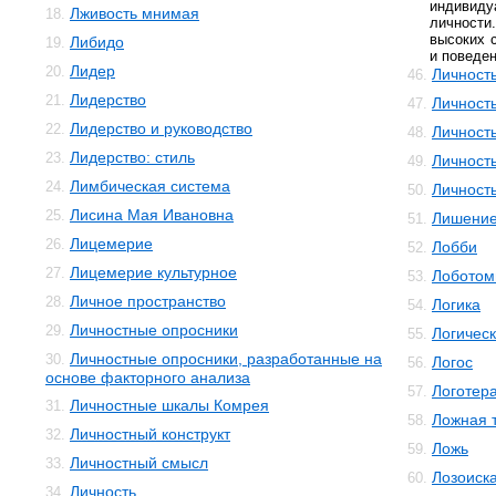
индивид
Лживость мнимая
18.
личности
высоких 
Либидо
19.
и поведен
Лидер
20.
Личность
46.
Лидерство
21.
Личность
47.
Лидерство и руководство
22.
Личност
48.
Лидерство: стиль
23.
Личность
49.
Лимбическая система
24.
Личност
50.
Лисина Мая Ивановна
25.
Лишени
51.
Лицемерие
26.
Лобби
52.
Лицемерие культурное
27.
Лоботом
53.
Личное пространство
28.
Логика
54.
Личностные опросники
29.
Логичес
55.
Личностные опросники, разработанные на
30.
Логос
56.
основе факторного анализа
Логотер
57.
Личностные шкалы Комрея
31.
Ложная 
58.
Личностный конструкт
32.
Ложь
59.
Личностный смысл
33.
Лозоиск
60.
Личность
34.