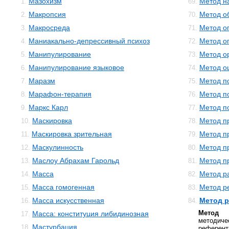
Мазохизм
Метод н
1.
69.
Макропсия
Метод о
2.
70.
Макросреда
Метод о
3.
71.
Маниакально-депрессивный психоз
Метод о
4.
72.
Манипулирование
Метод о
5.
73.
Манипулирование языковое
Метод о
6.
74.
Маразм
Метод п
7.
75.
Марафон-терапия
Метод п
8.
76.
Маркс Карл
Метод п
9.
77.
Маскировка
Метод п
10.
78.
Маскировка зрительная
Метод п
11.
79.
Маскулинность
Метод п
12.
80.
Маслоу Абрахам Гарольд
Метод п
13.
81.
Масса
Метод р
14.
82.
Масса гомогенная
Метод р
15.
83.
Масса искусственная
Метод 
16.
84.
Метод 
Масса: конституция либидинозная
17.
методич
Мастурбация
18.
референт