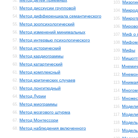
Метод детей приемных
52.
Мизоги
103.
Метод дисскусии групповой
53.
Микрод
104.
Метод дифференциала семантического
54.
Микрот
105.
Метод зоопсихологический
55.
Мирово
106.
Метод изменений минимальных
56.
Миф о 
107.
Метод интервью психологического
57.
Мифом
108.
Метод исторический
58.
Мифы
109.
Метод кардиограммы
59.
Мишотт
110.
Метод катартический
60.
Мнемич
111.
Метод комплексный
61.
Мнемон
112.
Метод критических случаев
62.
Мнимая
113.
Метод лонгитюдный
63.
Многом
114.
Метод Лурии
64.
Множес
115.
Метод миограммы
65.
Модели
116.
Метод мозгового штурма
66.
Модели
117.
Метод Монтессори
67.
Модель
118.
Метод наблюдения включенного
68.
Модель 
119.