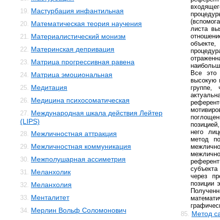
входящег
Мастурбация инфантильная
19.
процед
(вспомо
Математическая теория научения
20.
листа вы
Материалистический монизм
отношени
21.
объекте
Материнская депривация
22.
процеду
отраженн
Матрица прогрессивная равена
23.
наибольш
Все это 
Матрица эмоциональная
24.
высокую 
Медитация
25.
группе,
актуал
Медицина психосоматическая
26.
рефере
мотивиро
Международная шкала действия Лейтер
27.
поглощен
(LIPS)
позицие
него лиц
Межличностная аттракция
28.
метод по
Межличностная коммуникация
29.
межли
межлично
Межполушарная ассиметрия
30.
референ
субъект
Меланхолик
31.
через пр
позиции 
Меланхолия
32.
Получе
Менталитет
33.
математ
графичес
Мерлин Вольф Соломонович
34.
Метод с
85.