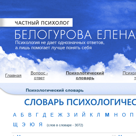
Психология не дает однозначных ответов,
а лишь помогает лучше понять себя
Вопрос -
Психологический
Психо
Главная
ответ
словарь
Психологический словарь
М
А
Б
В
Г
Д
Е
Ж
З
И
Й
К
Л
Н
О
П
Щ
Э
Ю
Я
(слов в словаре - 3072)