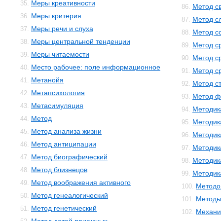
Меры креативности
35.
Метод с
86.
Меры критерия
36.
Метод с
87.
Меры речи и слуха
37.
Метод с
88.
Меры центральной тенденции
38.
Метод с
89.
Меры читаемости
39.
Метод с
90.
Место рабочее: поле информационное
40.
Метод с
91.
Метанойя
41.
Метод с
92.
Метапсихология
42.
Метод ф
93.
Метасимуляция
43.
Методик
94.
Метод
44.
Методик
95.
Метод анализа жизни
45.
Методик
96.
Метод антиципации
46.
Методик
97.
Метод биографический
47.
Методик
98.
Метод близнецов
48.
Методика
99.
Метод воображения активного
49.
Методо
100.
Метод генеалогический
50.
Методы
101.
Метод генетический
51.
Механи
102.