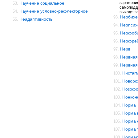
заражен
Научение социальное
53.
самоподд
Научение условно-рефлекторное
54.
выходя з
Необихе
93.
Неадаптивность
55.
Неопсих
94.
Неофоб
95.
Неофре
96.
Нерв
97.
Нервная
98.
Нервная
99.
Нистаг
100.
Новоро
101.
Нозофо
102.
Нонкон
103.
Норма
104.
Норма 
105.
Норма 
106.
Норма 
107.
Нормал
108.