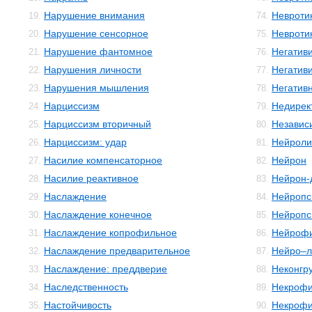
Нарушение внимания
Невроти
19.
74.
Нарушение сенсорное
Невротик
20.
75.
Нарушение фантомное
Негатив
21.
76.
Нарушения личности
Негатив
22.
77.
Нарушения мышления
Негатив
23.
78.
Нарциссизм
Недирек
24.
79.
Нарциссизм вторичный
Независ
25.
80.
Нарциссизм: удар
Нейроли
26.
81.
Насилие компенсаторное
Нейрон
27.
82.
Насилие реактивное
Нейрон-
28.
83.
Наслаждение
Нейропс
29.
84.
Наслаждение конечное
Нейропс
30.
85.
Наслаждение копрофильное
Нейрофи
31.
86.
Наслаждение предварительное
Нейро–л
32.
87.
Наслаждение: преддверие
Неконгр
33.
88.
Наследственность
Некроф
34.
89.
Настойчивость
Некроф
35.
90.