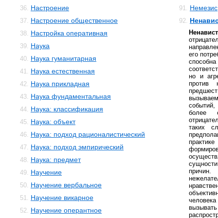
Настроение
Немезис
36.
91.
Настроение общественное
Ненави
37.
92.
Ненавис
Настройка оперативная
38.
отрица
Наука
39.
направле
его потре
Наука гуманитарная
40.
спосо
соответс
Наука естественная
41.
но и агр
Наука прикладная
против 
42.
предше
Наука фундаментальная
43.
вызывае
событий,
Наука: классификация
44.
более с
отрицате
Наука: объект
45.
таких с
Наука: подход рационалистический
46.
предпола
практи
Наука: подход эмпирический
47.
форми
осущест
Наука: предмет
48.
сущност
причин
Научение
49.
нежелате
Научение вербальное
50.
нравстве
объектив
Научение викарное
51.
человек
вызывать
Научение оперантное
52.
распрост