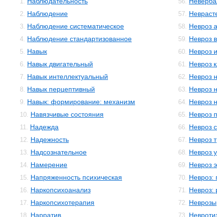
Наблюдательность
Неверба
1.
56.
Наблюдение
Невраст
2.
57.
Наблюдение систематическое
Невроз 
3.
58.
Наблюдение стандартизованное
Невроз 
4.
59.
Навык
Невроз 
5.
60.
Навык двигательный
Невроз 
6.
61.
Навык интеллектуальный
Невроз 
7.
62.
Навык перцептивный
Невроз 
8.
63.
Навык: формирование: механизм
Невроз 
9.
64.
Навязчивые состояния
Невроз 
10.
65.
Надежда
Невроз 
11.
66.
Надежность
Невроз 
12.
67.
Надсознательное
Невроз 
13.
68.
Намерение
Невроз 
14.
69.
Напряженность психическая
Невроз:
15.
70.
Наркопсихоанализ
Невроз:
16.
71.
Наркопсихотерапия
Неврозы
17.
72.
Нарратив
Невроти
18.
73.