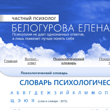
Психология не дает однозначных ответов,
а лишь помогает лучше понять себя
Вопрос -
Психологический
Психо
Главная
ответ
словарь
Психологический словарь
Н
А
Б
В
Г
Д
Е
Ж
З
И
Й
К
Л
М
О
П
Щ
Э
Ю
Я
(слов в словаре - 3072)