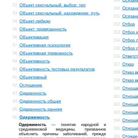
Осязан
149.
Объект сексуальный: выбор: тип
52.
Осязан
150.
Объект сексуальный: нахождение: путь
53.
Осязан
151.
Объект-либидо
54.
Отбор
152.
Объект: привязанность
55.
Отбор 
153.
Объективация
56.
Отбор 
154.
Объективная психология
57.
Отбор 
155.
Объективная тревожность
58.
Ответс
156.
Объективность
59.
Отказ
157.
Объективность тестовых результатов
60.
Отказ 
158.
Объективный
61.
Отказ 
159.
Оглушение
62.
Отноше
160.
Одаренность
63.
Отноше
161.
Одаренность общая
64.
Отноше
162.
Одаренность ранняя
65.
Отноше
163.
Одержимость
66.
Отноше
164.
Одержимость
— понятие народной и
Отноше
165.
средневековой медицины, призванное
объяснить причины заболеваний, прежде
Отожде
166.