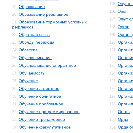
Опусте
115.
Образование
19.
Опыт
116.
Образование реактивное
20.
Опыт с
117.
Образование тормозных условных
21.
Орган
рефлексов
118.
Обратная связь
Орган ч
22.
119.
Обряды перехода
Органи
23.
120.
Обсессия
Органи
24.
121.
Обусловливание
Органи
25.
122.
Обусловливание оперантное
Органи
26.
123.
Обучаемость
Органи
27.
124.
Обучение
Организ
28.
125.
Обучение латентное
Органи
29.
126.
Обучение облигатное
Органи
30.
127.
Обучение проблемное
Органи
31.
128.
Обучение программированное
Оргон
32.
129.
Обучение тренажерное
Орда
33.
130.
Обучение факультативное
Орда о
34.
131.