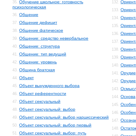
Обучение школьное: готовность
Ориент
35.
132.
психологическая
Ориент
133.
Общение
36.
Ориент
134.
Общение дефицит
37.
Ориент
135.
Общение фатическое
38.
Ориент
136.
Общение: средство невербальное
39.
Ориент
137.
Общение: структура
40.
Ориент
138.
Общение: тип ведущий
41.
Ориент
139.
Общение: уровень
42.
Ориент
140.
Община братская
43.
Орудие
141.
Объект
44.
Орудие
142.
Объект вынужденного выбора
45.
Осмысл
143.
Объект референтности
46.
Основа
144.
Объект сексуальный
47.
Особенн
145.
Объект сексуальный: выбор
48.
Особен
146.
Объект сексуальный: выбор нарциссический
49.
Осозна
147.
Объект сексуальный: выбор первый
50.
Остато
148.
Объект сексуальный: выбор: путь
51.