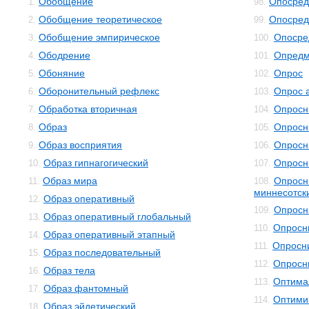
Обобщение
Опосред
1.
98.
Обобщение теоретическое
Опосред
2.
99.
Обобщение эмпирическое
Опосре
3.
100.
Ободрение
Опредм
4.
101.
Обоняние
Опрос
5.
102.
Оборонительный рефлекс
Опрос 
6.
103.
Обработка вторичная
Опросн
7.
104.
Образ
Опросн
8.
105.
Образ восприятия
Опросн
9.
106.
Образ гипнагогический
Опросн
10.
107.
Образ мира
Опросн
11.
108.
миннесотск
Образ оперативный
12.
Опросн
109.
Образ оперативный глобальный
13.
Опросн
110.
Образ оперативный этапный
14.
Опросни
111.
Образ последовательный
15.
Опросн
112.
Образ тела
16.
Оптима
113.
Образ фантомный
17.
Оптими
114.
Образ эйдетический
18.