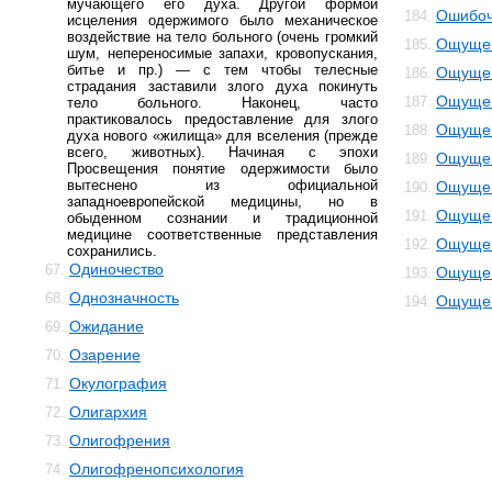
мучающего его духа. Другой формой
Ошибоч
184.
исцеления одержимого было механическое
воздействие на тело больного (очень громкий
Ощуще
185.
шум, непереносимые запахи, кровопускания,
битье и пр.) — с тем чтобы телесные
Ощущен
186.
страдания заставили злого духа покинуть
Ощущен
187.
тело больного. Наконец, часто
практиковалось предоставление для злого
Ощущен
188.
духа нового «жилища» для вселения (прежде
всего, животных). Начиная с эпохи
Ощущен
189.
Просвещения понятие одержимости было
вытеснено из официальной
Ощущен
190.
западноевропейской медицины, но в
Ощущен
191.
обыденном сознании и традиционной
медицине соответственные представления
Ощущен
192.
сохранились.
Одиночество
67.
Ощущен
193.
Однозначность
68.
Ощущен
194.
Ожидание
69.
Озарение
70.
Окулография
71.
Олигархия
72.
Олигофрения
73.
Олигофренопсихология
74.