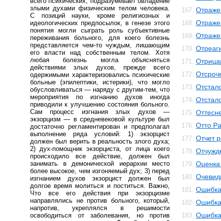
всего психических; подразумевает овладение
злыми духами физическим телом человека.
Отраже
167.
С позиций науки, кроме религиозных и
Отраже
идеологических предпосылок, в генезе этого
168.
понятия могли сыграть роль субъективные
Отраже
169.
переживания больного, для коего болезнь
представляется чем-то чуждым, лишающим
Отреаг
170.
его власти над собственным телом. Хотя
любая болезнь могла объясняться
Отрица
171.
действиями злых духов, прежде всего
Отсроч
172.
одержимыми характеризовались психические
больные (эпилептики, истерики), что могло
Отстал
173.
обусловливаться — наряду с другим-тем, что
мероприятия по изгнанию духов иногда
Отстал
174.
приводили к улучшению состояния больного.
Сам процесс изгнания злых духов —
Оттесн
175.
экзорцизм — в средневековой культуре был
Отто Р
176.
достаточно регламентирован и предполагал
выполнение ряда условий: 1) экзорцист
Отчет 
177.
должен был верить в реальность злого духа;
2) дух-помощник экзорциста, от лица коего
Отчужд
178.
происходило все действие, должен был
занимать в демонической иерархии место
Оценка
179.
более высокое, чем изгоняемый дух; 3) перед
Очевид
180.
изгнанием духов экзорцист должен был
долгое время молиться и поститься. Важно,
Ошибк
181.
Что все его действия при экзорцизме
направлялись не против больного, который,
Ошибка
182.
напротив, укреплялся в решимости
Ошибка
освободиться от заболевания, но против
183.