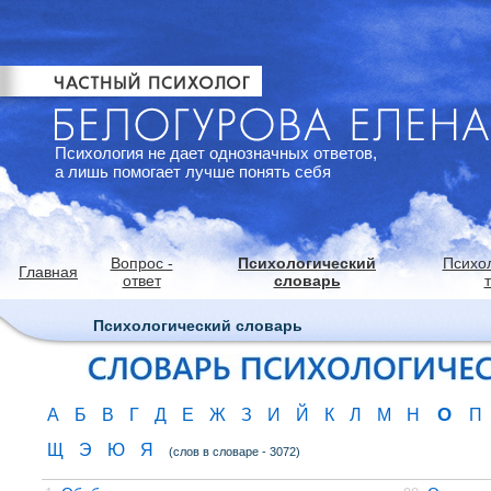
Психология не дает однозначных ответов,
а лишь помогает лучше понять себя
Вопрос -
Психологический
Психо
Главная
ответ
словарь
Психологический словарь
О
А
Б
В
Г
Д
Е
Ж
З
И
Й
К
Л
М
Н
П
Щ
Э
Ю
Я
(слов в словаре - 3072)