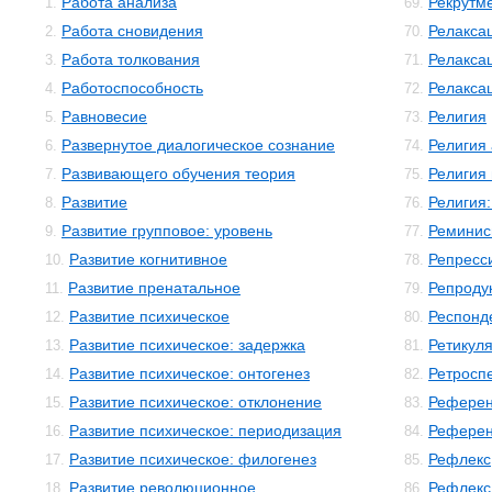
Работа анализа
Рекрутм
1.
69.
Работа сновидения
Релакса
2.
70.
Работа толкования
Релакса
3.
71.
Работоспособность
Релакса
4.
72.
Равновесие
Религия
5.
73.
Развернутое диалогическое сознание
Религия
6.
74.
Развивающего обучения теория
Религия
7.
75.
Развитие
Религия:
8.
76.
Развитие групповое: уровень
Реминис
9.
77.
Развитие когнитивное
Репресс
10.
78.
Развитие пренатальное
Репроду
11.
79.
Развитие психическое
Респонд
12.
80.
Развитие психическое: задержка
Ретикул
13.
81.
Развитие психическое: онтогенез
Ретросп
14.
82.
Развитие психическое: отклонение
Референ
15.
83.
Развитие психическое: периодизация
Рефере
16.
84.
Развитие психическое: филогенез
Рефлекс
17.
85.
Развитие революционное
Рефлекс
18.
86.