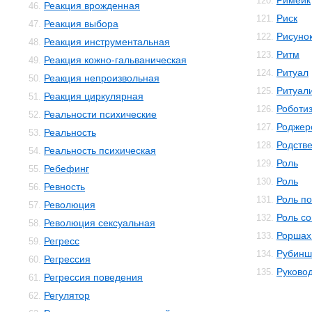
Римейк
120.
Реакция врожденная
46.
Риск
121.
Реакция выбора
47.
Рисунок
122.
Реакция инструментальная
48.
Ритм
123.
Реакция кожно-гальваническая
49.
Ритуал
124.
Реакция непроизвольная
50.
Ритуал
125.
Реакция циркулярная
51.
Роботи
126.
Реальности психические
52.
Роджер
127.
Реальность
53.
Родств
128.
Реальность психическая
54.
Роль
129.
Ребефинг
55.
Роль
130.
Ревность
56.
Роль п
131.
Революция
57.
Роль с
132.
Революция сексуальная
58.
Роршах
133.
Регресс
59.
Рубинш
134.
Регрессия
60.
Руково
135.
Регрессия поведения
61.
Регулятор
62.