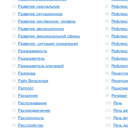
Развитие сексуальное
Рефлекс
19.
87.
Развитие ситуационное
Рефлекс
20.
88.
Развитие умственное: уровень
Рефлекс
21.
89.
Развитие эволюционное
Рефлекс
22.
90.
Развитие эмоциональной сферы
Рефлекс
23.
91.
Развитие: ситуация социальная
Рефлекс
24.
92.
Раздражимость
Рефлекс
25.
93.
Раздражитель
Рефлекс
26.
94.
Раздражитель ключевой
Рефлект
27.
95.
Разрядка
Рецепто
28.
96.
Райх Вильгельм
Рецепци
29.
97.
Раппорт
Реципие
30.
98.
Раскаяние
Речевая
31.
99.
Распознавание
Речь
32.
100.
Распредмечение
Речь а
33.
101.
Рассеянность
Речь в
34.
102.
Расстройство
Речь да
35.
103.