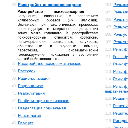
Расстройство психосенсорное
Речь ж
36.
104.
Расстройство психосенсорное
—
Речь м
105.
нарушения, связанные с появлением
Речь п
106.
иллюзорных образов (=> иллюзия).
Возникают при патологических процессах,
Речь ус
107.
происходящих в модально-специфических
зонах мозга головного. К расстройствам
Речь ус
108.
психосенсорным относятся: фотопсии,
полиморфопсии, зрительные, слуховые,
Речь эг
109.
обонятельные и вкусовые обманы,
Речь: ф
110.
парестезии, систематические
головокружения, искажения в восприятии
Речь: ф
111.
частей собственного тела.
Расстройство психосоматическое
37.
Речь: ф
112.
Рассудок
38.
Речь: ф
113.
Рационализация
39.
Речь: ф
114.
Рационализм
40.
Речь: ф
115.
выразитель
Реабилитация
41.
Решени
116.
Реабилитация психическая
42.
Решени
117.
Реадаптация социальная
43.
Решите
118.
Реактология
44.
Ригидно
119.
Реакция
45.