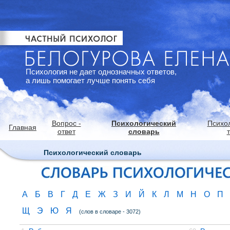
Психология не дает однозначных ответов,
а лишь помогает лучше понять себя
Вопрос -
Психологический
Психо
Главная
ответ
словарь
Психологический словарь
А
Б
В
Г
Д
Е
Ж
З
И
Й
К
Л
М
Н
О
П
Щ
Э
Ю
Я
(слов в словаре - 3072)