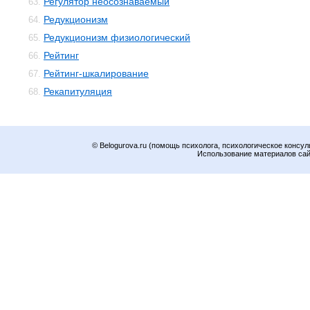
Регулятор неосознаваемый
63.
Редукционизм
64.
Редукционизм физиологический
65.
Рейтинг
66.
Рейтинг-шкалирование
67.
Рекапитуляция
68.
© Belogurova.ru (помощь психолога, психологическое консул
Использование материалов сайт