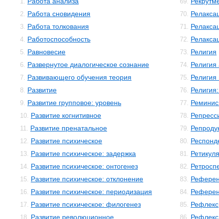
Работа анализа
Рекрутм
1.
69.
Работа сновидения
Релакса
2.
70.
Работа толкования
Релакса
3.
71.
Работоспособность
Релакса
4.
72.
Равновесие
Религия
5.
73.
Развернутое диалогическое сознание
Религия
6.
74.
Развивающего обучения теория
Религия
7.
75.
Развитие
Религия:
8.
76.
Развитие групповое: уровень
Реминис
9.
77.
Развитие когнитивное
Репресс
10.
78.
Развитие пренатальное
Репроду
11.
79.
Развитие психическое
Респонд
12.
80.
Развитие психическое: задержка
Ретикул
13.
81.
Развитие психическое: онтогенез
Ретросп
14.
82.
Развитие психическое: отклонение
Референ
15.
83.
Развитие психическое: периодизация
Рефере
16.
84.
Развитие психическое: филогенез
Рефлекс
17.
85.
Развитие революционное
Рефлекс
18.
86.