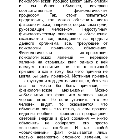
психологический процесс может быть описан
и тем более объяснен, исчерпан
соответственным физиологическим
процессом. Так, стоит попытаться
представить, как можно объяснить чисто
физиологически, например, социальные цели,
руководящие человеком. Недоступным
физиологическому описанию и объяснению
оказывается все, выходящее за пределы
данного организма, все, требующее от
психологии причинного, объяснения.
Физиологическая интерпретация
психологических явлений — нередкое
явление на страницах книг, однако к ней
следует относиться не как к истинной
причине, а как к тому, без чего причина не
могла бы быть причиной. Истинная причина
— структура и ход деятельности; то, без чего
она не могла бы быть причиной, —
физиологические механизмы. Можно
«объяснить» тот факт, что человек видит
черное пятно. Но если уточнить, что же
человек видит, то оказывается, что
объяснено лишь это пятно, а сам процесс
видения вообще — феномена превращения
световой энергии в факт сознания — никто
объяснять не собирался, его просто
«вынесли за скобки». И так любой
«объясненный» факт оказывается лишь
частью невероятно сложного явления, и