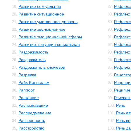
Развитие сексуальное
Рефлекс
19.
87.
Развитие ситуационное
Рефлекс
20.
88.
Развитие умственное: уровень
Рефлекс
21.
89.
Развитие эволюционное
Рефлекс
22.
90.
Развитие эмоциональной сферы
Рефлекс
23.
91.
Развитие: ситуация социальная
Рефлекс
24.
92.
Раздражимость
Рефлекс
25.
93.
Раздражитель
Рефлекс
26.
94.
Раздражитель ключевой
Рефлект
27.
95.
Разрядка
Рецепто
28.
96.
Райх Вильгельм
Рецепци
29.
97.
Раппорт
Реципие
30.
98.
Раскаяние
Речевая
31.
99.
Распознавание
Речь
32.
100.
Распредмечение
Речь а
33.
101.
Рассеянность
Речь в
34.
102.
Расстройство
Речь да
35.
103.