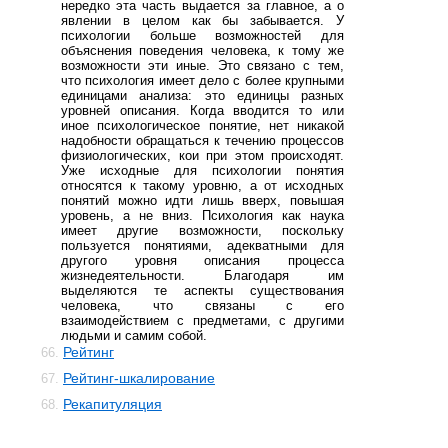
нередко эта часть выдается за главное, а о
явлении в целом как бы забывается. У
психологии больше возможностей для
объяснения поведения человека, к тому же
возможности эти иные. Это связано с тем,
что психология имеет дело с более крупными
единицами анализа: это единицы разных
уровней описания. Когда вводится то или
иное психологическое понятие, нет никакой
надобности обращаться к течению процессов
физиологических, кои при этом происходят.
Уже исходные для психологии понятия
относятся к такому уровню, а от исходных
понятий можно идти лишь вверх, повышая
уровень, а не вниз. Психология как наука
имеет другие возможности, поскольку
пользуется понятиями, адекватными для
другого уровня описания процесса
жизнедеятельности. Благодаря им
выделяются те аспекты существования
человека, что связаны с его
взаимодействием с предметами, с другими
людьми и самим собой.
Рейтинг
66.
Рейтинг-шкалирование
67.
Рекапитуляция
68.