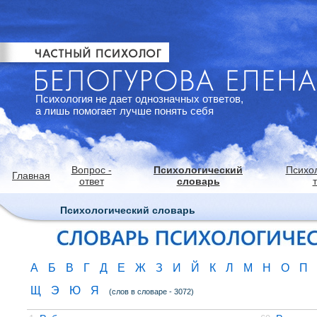
Психология не дает однозначных ответов,
а лишь помогает лучше понять себя
Вопрос -
Психологический
Психо
Главная
ответ
словарь
Психологический словарь
А
Б
В
Г
Д
Е
Ж
З
И
Й
К
Л
М
Н
О
П
Щ
Э
Ю
Я
(слов в словаре - 3072)