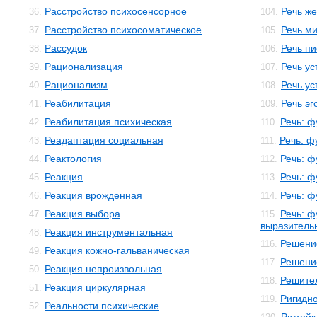
Расстройство психосенсорное
Речь ж
36.
104.
Расстройство психосоматическое
Речь м
37.
105.
Рассудок
Речь п
38.
106.
Рационализация
Речь ус
39.
107.
Рационализм
Речь ус
40.
108.
Реабилитация
Речь эг
41.
109.
Реабилитация психическая
Речь: ф
42.
110.
Реадаптация социальная
Речь: ф
43.
111.
Реактология
Речь: ф
44.
112.
Реакция
Речь: ф
45.
113.
Реакция врожденная
Речь: ф
46.
114.
Реакция выбора
Речь: ф
47.
115.
выразитель
Реакция инструментальная
48.
Решени
116.
Реакция кожно-гальваническая
49.
Решени
117.
Реакция непроизвольная
50.
Решите
118.
Реакция циркулярная
51.
Ригидно
119.
Реальности психические
52.