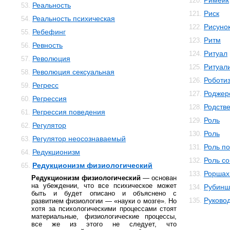
Римейк
120.
Реальность
53.
Риск
121.
Реальность психическая
54.
Рисунок
122.
Ребефинг
55.
Ритм
123.
Ревность
56.
Ритуал
124.
Революция
57.
Ритуал
125.
Революция сексуальная
58.
Роботи
126.
Регресс
59.
Роджер
127.
Регрессия
60.
Родств
128.
Регрессия поведения
61.
Роль
129.
Регулятор
62.
Роль
130.
Регулятор неосознаваемый
63.
Роль п
131.
Редукционизм
64.
Роль с
132.
Редукционизм физиологический
65.
Роршах
133.
Редукционизм физиологический
— основан
на убеждении, что все психическое может
Рубинш
134.
быть и будет описано и объяснено с
Руково
135.
развитием физиологии — «науки о мозге». Но
хотя за психологическими процессами стоят
материальные, физиологические процессы,
все же из этого не следует, что