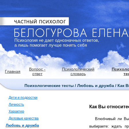
Психология не дает однозначных ответов,
а лишь помогает лучше понять себя
Вопрос -
Психологический
Психоло
Главная
ответ
словарь
те
Психологические тесты / Любовь и дружба / Как 
Дети и подростки
Личность
Как Вы относите
Характер
Деловые качества
Влюбчивый ли Вы
Любовь и дружба
выбираете: ждать п