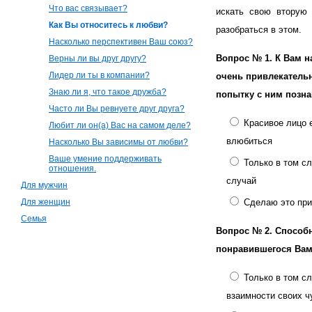
Что вас связывает?
искать свою вторую
Как Вы относитесь к любви?
разобраться в этом.
Насколько перспективен Ваш союз?
Вопрос № 1.
К Вам н
Верны ли вы друг другу?
Лидер ли ты в компании?
очень привлекатель
Знаю ли я, что такое дружба?
попытку с ним позн
Часто ли Вы ревнуете друг друга?
Красивое лицо 
Любит ли он(а) Вас на самом деле?
влюбиться
Насколько Вы зависимы от любви?
Ваше умение поддерживать
Только в том с
отношения.
случай
Для мужчин
Для женщин
Сделаю это при
Семья
Вопрос № 2.
Способн
понравившегося Вам
Только в том сл
взаимности своих ч