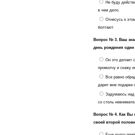
Не буду действо
в чем дело.
Отнесусь к это
болтают.
Вопрос № 3.
Ваш зна
день рождения один 
Он это делает с
промолчу и скажу е
Все равно обра
дарит мне подарки о
Задумаюсь над 
со столь невнимате
Вопрос № 4.
Как Вы 
своей второй полов
Еще долго прип