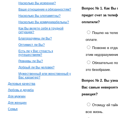
Насколько Вы искренни?
Вопрос № 1.
Как Вы 
Ваше отношение к обязанностям?
придет счет за теле
Насколько Вы злопамятны?
оплатили?
Насколько Вы коммуникабельны?
Как Вы ведете себя в трудной
ситуации?
Пошлю на телеф
Благоразумны ли Вы?
оплате.
Оптимист ли Вы?
Позвоню в отде
Есть ли у Вас страсть к
этим недоразумени
путешествиям?
Ревнивы ли Вы?
Обязательно п
Добрый ли Вы человек?
это безобразие.
Мужественный или женственный у
Вас характер?
Вопрос № 2.
Вы узна
Деловые качества
Вас самые невероятн
Любовь и дружба
реакция?
Для мужчин
Для женщин
Отомщу ей тайно
Семья
всю жизнь.