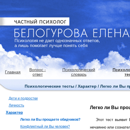
Психология не дает однозначных ответов,
а лишь помогает лучше понять себя
Вопрос -
Психологический
Психоло
Главная
ответ
словарь
те
Психологические тесты / Характер / Легко ли Вы
Дети и подростки
Личность
Легко ли Вы про
Характер
Легко ли Вы прощаете обидчиков?
Этот тест выявит 
Конфликтный ли Вы человек?
нечаянно или сознате