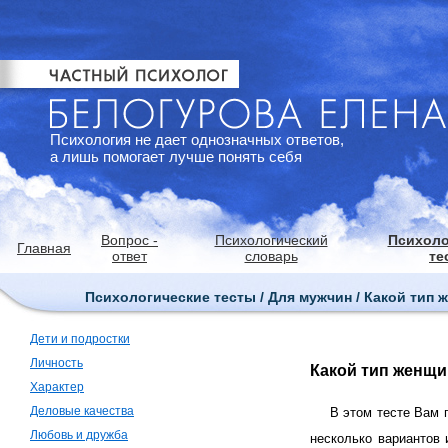
Психология не дает однозначных ответов,
а лишь помогает лучше понять себя
Вопрос -
Психологический
Психоло
Главная
ответ
словарь
те
Психологические тесты / Для мужчин / Какой тип
Дети и подростки
Личность
Какой тип женщи
Характер
Деловые качества
В этом тесте Вам 
Любовь и дружба
несколько вариантов 