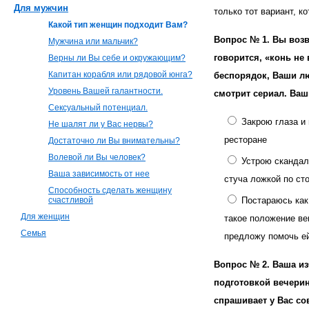
Для мужчин
только тот вариант, к
Какой тип женщин подходит Вам?
Вопрос № 1.
Вы возв
Мужчина или мальчик?
говорится, «конь не
Верны ли Вы себе и окружающим?
Капитан корабля или рядовой юнга?
беспорядок, Ваши л
Уровень Вашей галантности.
смотрит сериал. Ваш
Сексуальный потенциал.
Закрою глаза и
Не шалят ли у Вас нервы?
ресторане
Достаточно ли Вы внимательны?
Волевой ли Вы человек?
Устрою скандал
Ваша зависимость от нее
стуча ложкой по ст
Способность сделать женщину
счастливой
Постараюсь как
Для женщин
такое положение ве
Семья
предложу помочь ей
Вопрос № 2.
Ваша из
подготовкой вечери
спрашивает у Вас со