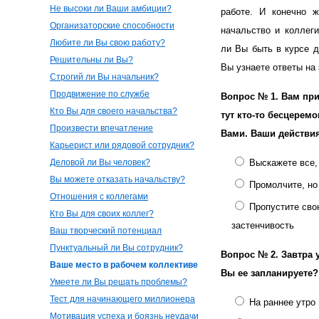
Не высоки ли Ваши амбиции?
работе. И конечно ж
Организаторские способности
начальство и коллег
Любите ли Вы свою работу?
ли Вы быть в курсе д
Решительны ли Вы?
Вы узнаете ответы на 
Строгий ли Вы начальник?
Продвижение по службе
Вопрос № 1.
Вам при
Кто Вы для своего начальства?
тут кто-то бесцеремо
Произвести впечатление
Вами. Ваши действи
Карьерист или рядовой сотрудник?
Деловой ли Вы человек?
Выскажете все,
Вы можете отказать начальству?
Промолчите, но
Отношения с коллегами
Пропустите сво
Кто Вы для своих коллег?
застенчивость
Ваш творческий потенциал
Пунктуальный ли Вы сотрудник?
Вопрос № 2.
Завтра 
Ваше место в рабочем коллективе
Вы ее запланируете?
Умеете ли Вы решать проблемы?
Тест для начинающего миллионера
На раннее утро
Мотивация успеха и боязнь неудачи