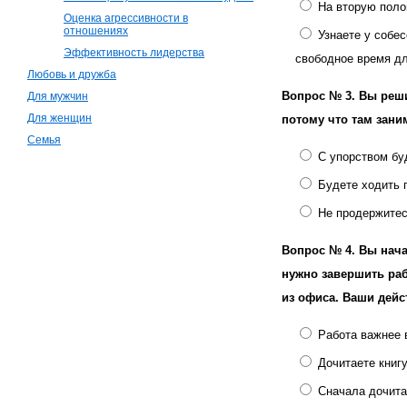
На вторую поло
Оценка агрессивности в
отношениях
Узнаете у собес
Эффективность лидерства
свободное время дл
Любовь и дружба
Вопрос № 3.
Вы реши
Для мужчин
Для женщин
потому что там зани
Семья
С упорством бу
Будете ходить 
Не продержитес
Вопрос № 4.
Вы нача
нужно завершить раб
из офиса. Ваши дейс
Работа важнее 
Дочитаете книгу
Сначала дочита