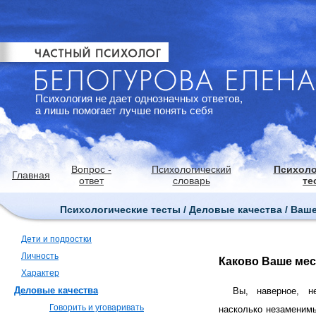
Психология не дает однозначных ответов,
а лишь помогает лучше понять себя
Вопрос -
Психологический
Психоло
Главная
ответ
словарь
те
Психологические тесты / Деловые качества / Ваш
Дети и подростки
Личность
Каково Ваше мес
Характер
Деловые качества
Вы, наверное, н
Говорить и уговаривать
насколько незаменим