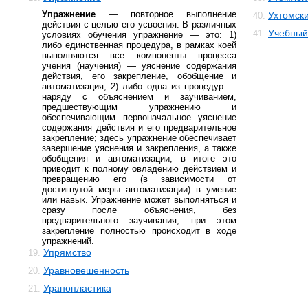
Упражнение
— повторное выполнение
Ухтомск
40.
действия с целью его усвоения. В различных
Учебный
41.
условиях обучения упражнение — это: 1)
либо единственная процедура, в рамках коей
выполняются все компоненты процесса
учения (научения) — уяснение содержания
действия, его закрепление, обобщение и
автоматизация; 2) либо одна из процедур —
наряду с объяснением и заучиванием,
предшествующим упражнению и
обеспечивающим первоначальное уяснение
содержания действия и его предварительное
закрепление; здесь упражнение обеспечивает
завершение уяснения и закрепления, а также
обобщения и автоматизации; в итоге это
приводит к полному овладению действием и
превращению его (в зависимости от
достигнутой меры автоматизации) в умение
или навык. Упражнение может выполняться и
сразу после объяснения, без
предварительного заучивания; при этом
закрепление полностью происходит в ходе
упражнений.
Упрямство
19.
Уравновешенность
20.
Уранопластика
21.