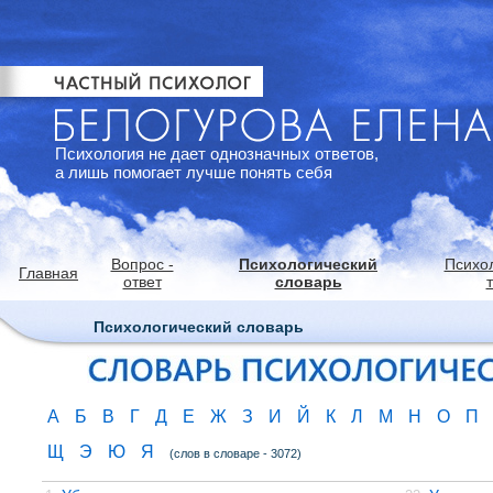
Психология не дает однозначных ответов,
а лишь помогает лучше понять себя
Вопрос -
Психологический
Психо
Главная
ответ
словарь
Психологический словарь
А
Б
В
Г
Д
Е
Ж
З
И
Й
К
Л
М
Н
О
П
Щ
Э
Ю
Я
(слов в словаре - 3072)