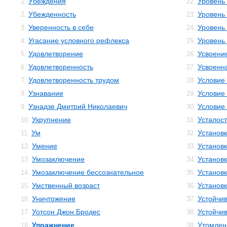
Убеждения
Уровень 
1.
22.
Убежденность
Уровень
2.
23.
Уверенность в себе
Уровень
3.
24.
Угасание условного рефлекса
Уровень
4.
25.
Удовлетворение
Усвоени
5.
26.
Удовлетворенность
Усвоенн
6.
27.
Удовлетворенность трудом
Условие 
7.
28.
Узнавание
Условие 
8.
29.
Узнадзе Дмитрий Николаевич
Условие
9.
30.
Укрупнение
Усталост
10.
31.
Ум
Установ
11.
32.
Умение
Установ
12.
33.
Умозаключение
Установ
13.
34.
Умозаключение бессознательное
Установк
14.
35.
Умственный возраст
Установк
15.
36.
Уничтожение
Устойчив
16.
37.
Уотсон Джон Бродес
Устойчив
17.
38.
Упражнение
Утомлен
18.
39.