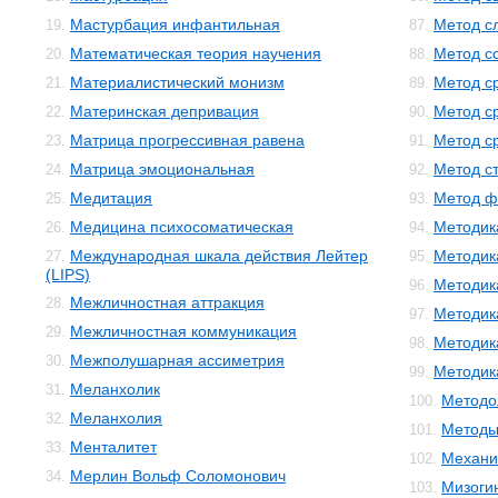
Мастурбация инфантильная
Метод с
19.
87.
Математическая теория научения
Метод с
20.
88.
Материалистический монизм
Метод с
21.
89.
Материнская депривация
Метод с
22.
90.
Матрица прогрессивная равена
Метод с
23.
91.
Матрица эмоциональная
Метод с
24.
92.
Медитация
Метод ф
25.
93.
Медицина психосоматическая
Методик
26.
94.
Международная шкала действия Лейтер
Методик
27.
95.
(LIPS)
Методик
96.
Межличностная аттракция
28.
Методик
97.
Межличностная коммуникация
29.
Методик
98.
Межполушарная ассиметрия
30.
Методика
99.
Меланхолик
31.
Методо
100.
Меланхолия
32.
Методы
101.
Менталитет
33.
Механи
102.
Мерлин Вольф Соломонович
34.
Мизоги
103.