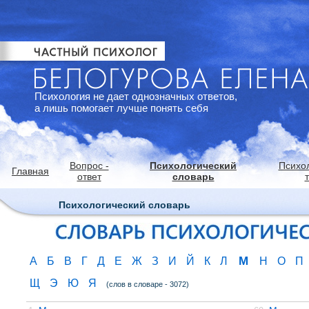
Психология не дает однозначных ответов,
а лишь помогает лучше понять себя
Вопрос -
Психологический
Психо
Главная
ответ
словарь
Психологический словарь
М
А
Б
В
Г
Д
Е
Ж
З
И
Й
К
Л
Н
О
П
Щ
Э
Ю
Я
(слов в словаре - 3072)