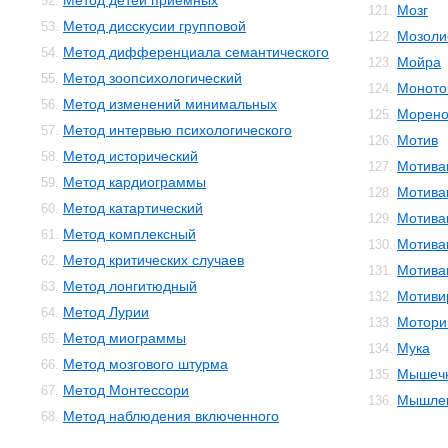
Метод детей приемных
52.
Мозг
121.
Метод дисскусии групповой
53.
Мозоли
122.
Метод дифференциала семантического
54.
Мойра
123.
Метод зоопсихологический
55.
Моното
124.
Метод изменений минимальных
56.
Морено
125.
Метод интервью психологического
57.
Мотив
126.
Метод исторический
58.
Мотива
127.
Метод кардиограммы
59.
Мотива
128.
Метод катартический
60.
Мотива
129.
Метод комплексный
61.
Мотива
130.
Метод критических случаев
62.
Мотива
131.
Метод лонгитюдный
63.
Мотиви
132.
Метод Лурии
64.
Мотори
133.
Метод миограммы
65.
Мука
134.
Метод мозгового штурма
66.
Мышечн
135.
Метод Монтессори
67.
Мышле
136.
Метод наблюдения включенного
68.