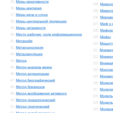
Меры креативности
35.
Микрод
104.
Меры критерия
36.
Микрот
105.
Меры речи и слуха
37.
Мирово
106.
Меры центральной тенденции
38.
Миф о 
107.
Меры читаемости
39.
Мифом
108.
Место рабочее: поле информационное
40.
Мифы
109.
Метанойя
41.
Мишотт
110.
Метапсихология
42.
Мнемич
111.
Метасимуляция
43.
Мнемон
112.
Метод
44.
Мнимая
113.
Метод анализа жизни
45.
Многом
114.
Метод антиципации
46.
Множес
115.
Метод биографический
47.
Модели
116.
Метод близнецов
48.
Модели
117.
Метод воображения активного
49.
Модель
118.
Метод генеалогический
50.
Модель 
119.
Метод генетический
51.
Модера
120.