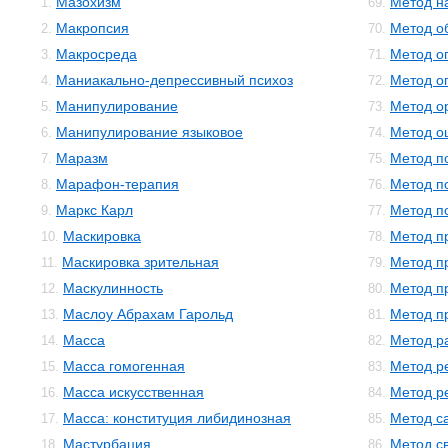
Мазохизм
Метод н
1.
69.
Макропсия
Метод о
2.
70.
Макросреда
Метод о
3.
71.
Маниакально-депрессивный психоз
Метод о
4.
72.
Манипулирование
Метод о
5.
73.
Манипулирование языковое
Метод о
6.
74.
Маразм
Метод п
7.
75.
Марафон-терапия
Метод п
8.
76.
Маркс Карл
Метод п
9.
77.
Маскировка
Метод п
10.
78.
Маскировка зрительная
Метод п
11.
79.
Маскулинность
Метод п
12.
80.
Маслоу Абрахам Гарольд
Метод п
13.
81.
Масса
Метод р
14.
82.
Масса гомогенная
Метод р
15.
83.
Масса искусственная
Метод р
16.
84.
Масса: конституция либидинозная
Метод с
17.
85.
Мастурбация
Метод с
18.
86.