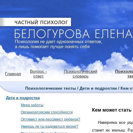
Психология не дает однозначных ответов,
а лишь помогает лучше понять себя
Вопрос -
Психологический
Психоло
Главная
ответ
словарь
те
Психологические тесты / Дети и подростки / Кем 
Дети и подростки
Мера заботы
Кем может стать
Организаторские способности
Оптимист или пессимист ребенок?
Наверняка все ро
Умеешь ли ты радоваться жизни?
станет их малыш. Ра