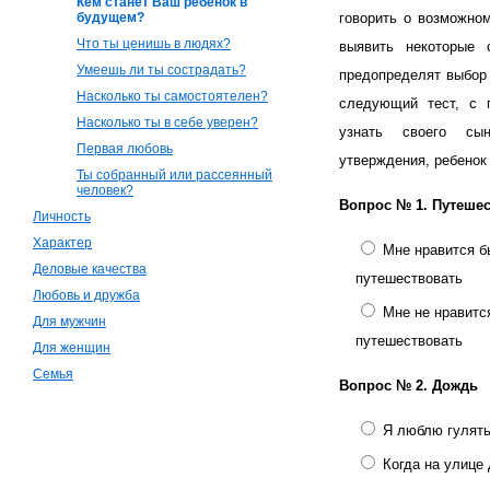
Кем станет Ваш ребенок в
будущем?
говорить о возможно
Что ты ценишь в людях?
выявить некоторые 
Умеешь ли ты сострадать?
предопределят выбор
Насколько ты самостоятелен?
следующий тест, с
Насколько ты в себе уверен?
узнать своего сы
Первая любовь
утверждения, ребенок
Ты собранный или рассеянный
человек?
Вопрос № 1.
Путешес
Личность
Характер
Мне нравится б
Деловые качества
путешествовать
Любовь и дружба
Мне не нравитс
Для мужчин
путешествовать
Для женщин
Семья
Вопрос № 2.
Дождь
Я люблю гулят
Когда на улице