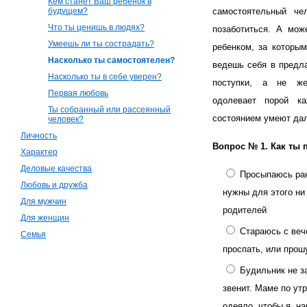
Кем станет Ваш ребенок в
будущем?
самостоятельный че
Что ты ценишь в людях?
позаботиться. А мож
Умеешь ли ты сострадать?
ребенком, за которым
Насколько ты самостоятелен?
ведешь себя в предл
Насколько ты в себе уверен?
поступки, а не же
Первая любовь
одолевает порой к
Ты собранный или рассеянный
состоянием умеют дал
человек?
Личность
Вопрос № 1.
Как ты 
Характер
Деловые качества
Просыпаюсь ран
Любовь и дружба
нужны для этого ни
Для мужчин
родителей
Для женщин
Стараюсь с веч
Семья
проспать, или прош
Будильник не за
звенит. Маме по ут
одеяло, чтобы я, на