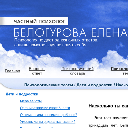
Психология не дает однозначных ответов,
а лишь помогает лучше понять себя
Вопрос -
Психологический
Психоло
Главная
ответ
словарь
те
Психологические тесты / Дети и подростки / Наск
Дети и подростки
Мера заботы
Насколько ты са
Организаторские способности
Оптимист или пессимист ребенок?
Этот тест поможет
Умеешь ли ты радоваться жизни?
тринадцать лет. Бы