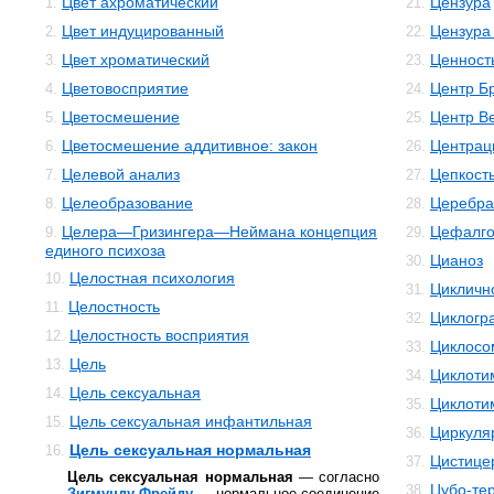
Цвет ахроматический
Цензура
1.
21.
Цвет индуцированный
Цензура
2.
22.
Цвет хроматический
Ценност
3.
23.
Цветовосприятие
Центр Б
4.
24.
Цветосмешение
Центр В
5.
25.
Цветосмешение аддитивное: закон
Центрац
6.
26.
Целевой анализ
Цепкост
7.
27.
Целеобразование
Церебра
8.
28.
Целера—Гризингера—Неймана концепция
Цефалго
9.
29.
единого психоза
Цианоз
30.
Целостная психология
10.
Цикличн
31.
Целостность
11.
Циклогр
32.
Целостность восприятия
12.
Циклосо
33.
Цель
13.
Циклоти
34.
Цель сексуальная
14.
Циклоти
35.
Цель сексуальная инфантильная
15.
Циркуля
36.
Цель сексуальная нормальная
16.
Цистице
37.
Цель сексуальная нормальная
— согласно
Цубо-те
38.
Зигмунду Фрейду
— нормальное соединение