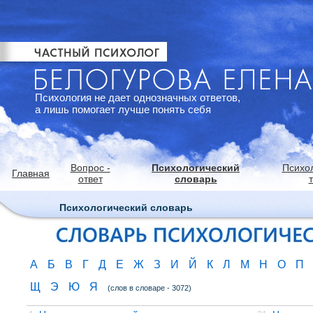
Психология не дает однозначных ответов,
а лишь помогает лучше понять себя
Вопрос -
Психологический
Психо
Главная
ответ
словарь
Психологический словарь
А
Б
В
Г
Д
Е
Ж
З
И
Й
К
Л
М
Н
О
П
Щ
Э
Ю
Я
(слов в словаре - 3072)