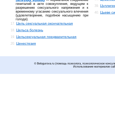
гениталий в акте совокупления, ведущем к
Цуллигер
39.
разрешению сексуального напряжения и к
временному угасанию сексуального влечения
Цьеве с
40.
(удовлетворение, подобное насыщению при
голоде).
Цель сексуальная окончательная
17.
Цельса болезнь
18.
Цельсексуальная предварительная
19.
Ценестезия
20.
© Belogurova.ru (помощь психолога, психологическое консул
Использование материалов сайт