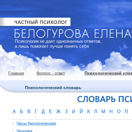
Психология не дает однозначных ответов,
а лишь помогает лучше понять себя
Главная
Вопрос - ответ
Психологический сло
Психологический словарь
А
Б
В
Г
Д
Е
Ж
З
И
Й
К
Л
М
Н
О
П
Часы биологические
1.
Человек
2.