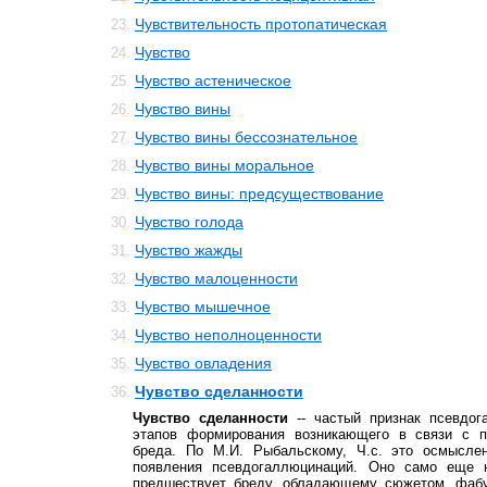
Чувствительность протопатическая
23.
Чувство
24.
Чувство астеническое
25.
Чувство вины
26.
Чувство вины бессознательное
27.
Чувство вины моральное
28.
Чувство вины: предсуществование
29.
Чувство голода
30.
Чувство жажды
31.
Чувство малоценности
32.
Чувство мышечное
33.
Чувство неполноценности
34.
Чувство овладения
35.
Чувство сделанности
36.
Чувство сделанности
-- частый признак псевдог
этапов формирования возникающего в связи с п
бреда. По М.И. Рыбальскому, Ч.с. это осмысле
появления псевдогаллюцинаций. Оно само еще 
предшествует бреду, обладающему сюжетом, фабу