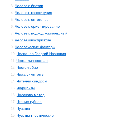
Человек: биотип
3.
Человек: конституция
4.
Человек: онтогенез
5.
Человек: ориентирование
6.
Человек: подход комплексный
7.
Человековосприятие
8.
Человеческие факторы
9.
Челпанов Георгий Иванович
10.
Черта личностная
11.
Честолюбие
12.
Чижа симптомы
13.
Чителли синдром
14.
Чифиризм
15.
Чолакова метод
16.
Чтение губное
17.
Чувства
18.
Чувства гностические
19.