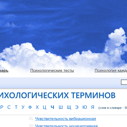
варь
Психологические тесты
Психология кажд
Ч
Р
С
Т
У
Ф
Х
Ц
Ш
Щ
Э
Ю
Я
(слов в словаре - 3
Чувствительность вибрационная
21.
Чувствительность ноцицептивная
22.