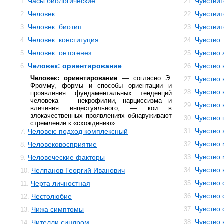
Часы биологические
Чувстви
1.
21.
Человек
Чувстви
2.
22.
Человек: биотип
Чувствит
3.
23.
Человек: конституция
Чувство
4.
24.
Человек: онтогенез
Чувство 
5.
25.
Человек: ориентирование
Чувство
6.
26.
Человек: ориентирование
— согласно Э.
Чувство
27.
Фромму, формы и способы ориентации и
Чувство
28.
проявления фундаментальных тенденций
человека — некрофилии, нарциссизма и
Чувство
29.
влечения инцестуального, — кои в
злокачественных проявлениях обнаруживают
Чувство 
30.
стремление к «схождению».
Чувство
Человек: подход комплексный
31.
7.
Чувство
Человековосприятие
32.
8.
Чувство
Человеческие факторы
33.
9.
Чувство
Челпанов Георгий Иванович
34.
10.
Чувство
Черта личностная
35.
11.
Чувство
Честолюбие
36.
12.
Чувство 
Чижа симптомы
37.
13.
Чувство
Чителли синдром
38.
14.