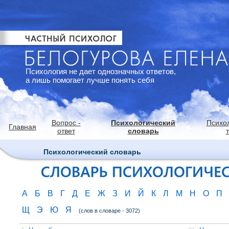
Психология не дает однозначных ответов,
а лишь помогает лучше понять себя
Вопрос -
Психологический
Психо
Главная
ответ
словарь
Психологический словарь
А
Б
В
Г
Д
Е
Ж
З
И
Й
К
Л
М
Н
О
П
Щ
Э
Ю
Я
(слов в словаре - 3072)