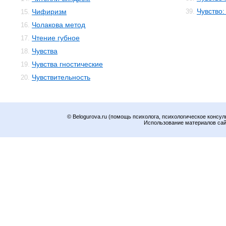
Чувство:
Чифиризм
39.
15.
Чолакова метод
16.
Чтение губное
17.
Чувства
18.
Чувства гностические
19.
Чувствительность
20.
© Belogurova.ru (помощь психолога, психологическое консул
Использование материалов сайт