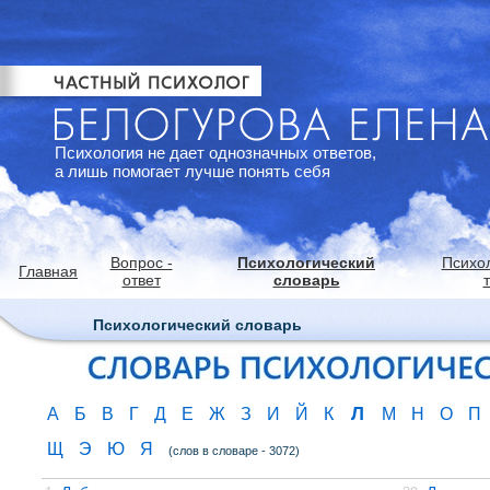
Психология не дает однозначных ответов,
а лишь помогает лучше понять себя
Вопрос -
Психологический
Психо
Главная
ответ
словарь
Психологический словарь
Л
А
Б
В
Г
Д
Е
Ж
З
И
Й
К
М
Н
О
П
Щ
Э
Ю
Я
(слов в словаре - 3072)