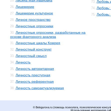
Лисина Мая Ивановна
25.
Любовь 
73.
Лицемерие
26.
Любовь:
74.
Лицемерие культурное
27.
Любовь:
75.
Личное пространство
28.
Личностные опросники
29.
Личностные опросники, разработанные на
30.
основе факторного анализа
Личностные шкалы Комрея
31.
Личностный конструкт
32.
Личностный смысл
33.
Личность
34.
Личность авторитарная
35.
Личность преступная
36.
Личность референтная
37.
Личность самоактуализуемая
38.
© Belogurova.ru (помощь психолога, психологическое консул
Использование материалов сайт