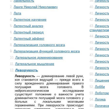
Лабильность
Личность
1.
39.
Ланге Николай Николаевич
Личность
2.
40.
Лата
Личность
3.
41.
Латентное научение
Личность
4.
42.
Латентный анализ
Личность
5.
43.
стандартиз
Латентный период
6.
Личност
44.
Латентный эффект
7.
Личност
45.
Латерализация головного мозга
8.
Личность
46.
Латерализация функций головного мозга
9.
Личность
47.
Латеральное доминирование
10.
Личност
48.
Латеральное мышление
11.
Личность
49.
Леворукость
12.
Личност
50.
Леворукость
— доминирование левой руки,
коя становится ведущей — прежде всего в
Лишени
51.
силу врожденного доминирования правого
Лобби
52.
полушария мозга головного. В
нейропсихологическом исследовании
Лоботом
53.
существует положение о важности учета
доминантности полушарий мозга головного у
Логика
54.
больных с локальными мозговыми
поражениями. При леворукости происходит
Логичес
55.
изменение симптомов, характерных для