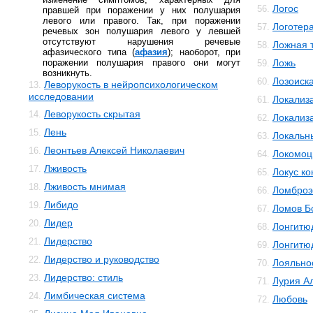
Логос
56.
правшей при поражении у них полушария
левого или правого. Так, при поражении
Логотер
57.
речевых зон полушария левого у левшей
отсутствуют нарушения речевые
Ложная 
58.
афазического типа (
афазия
); наоборот, при
поражении полушария правого они могут
Ложь
59.
возникнуть.
Лозоиск
60.
Леворукость в нейропсихологическом
13.
исследовании
Локализ
61.
Леворукость скрытая
14.
Локализ
62.
Лень
15.
Локальн
63.
Леонтьев Алексей Николаевич
16.
Локомоц
64.
Лживость
17.
Локус ко
65.
Лживость мнимая
18.
Ломброз
66.
Либидо
19.
Ломов Б
67.
Лидер
20.
Лонгитю
68.
Лидерство
21.
Лонгитю
69.
Лидерство и руководство
22.
Лояльно
70.
Лидерство: стиль
23.
Лурия А
71.
Лимбическая система
24.
Любовь
72.