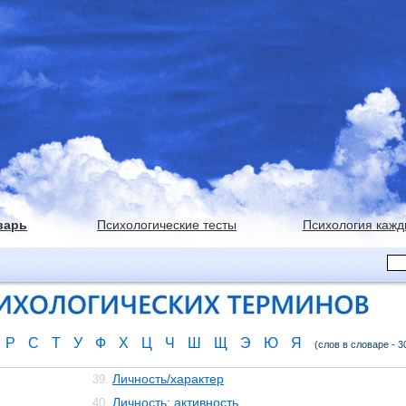
варь
Психологические тесты
Психология кажд
Р
С
Т
У
Ф
Х
Ц
Ч
Ш
Щ
Э
Ю
Я
(слов в словаре - 3
Личность/характер
39.
Личность: активность
40.