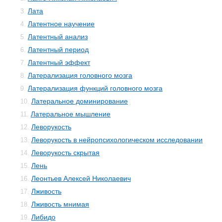
Лата
3.
Латентное научение
4.
Латентный анализ
5.
Латентный период
6.
Латентный эффект
7.
Латерализация головного мозга
8.
Латерализация функций головного мозга
9.
Латеральное доминирование
10.
Латеральное мышление
11.
Леворукость
12.
Леворукость в нейропсихологическом исследовании
13.
Леворукость скрытая
14.
Лень
15.
Леонтьев Алексей Николаевич
16.
Лживость
17.
Лживость мнимая
18.
Либидо
19.