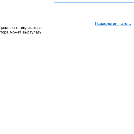
Психология - это...
иального индикатора
атора может выступать