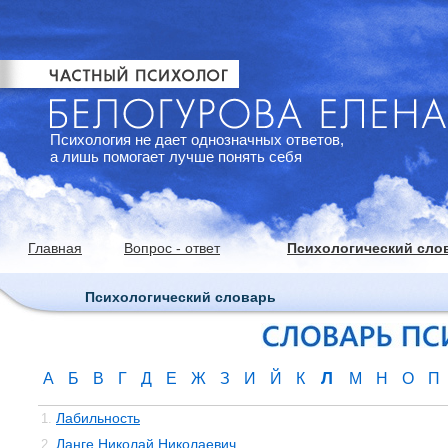
Психология не дает однозначных ответов,
а лишь помогает лучше понять себя
Главная
Вопрос - ответ
Психологический сло
Психологический словарь
Л
А
Б
В
Г
Д
Е
Ж
З
И
Й
К
М
Н
О
П
Лабильность
1.
Ланге Николай Николаевич
2.