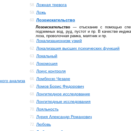
Ложная тревога
58.
Ложь
59.
Лозоискательство
60.
Лозоискательство
— отыскание с помощью спец
подземных вод, руд, пустот и пр. В качестве индик
лоза, проволочная рамка, маятник и пр.
Локализационизм узкий
61.
Локализация высших психических функций
62.
Локальный
63.
Локомоция
64.
Локус контроля
65.
Ломброзо Чезаре
66.
ного анализа
Ломов Борис Федорович
67.
Лонгитюдное исследование
68.
Лонгитюдные исследования
69.
Лояльность
70.
Лурия Александр Романович
71.
Любовь
72.