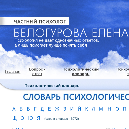
Психология не дает однозначных ответов,
а лишь помогает лучше понять себя
Вопрос -
Психологический
Психо
Главная
ответ
словарь
Психологический словарь
Н
А
Б
В
Г
Д
Е
Ж
З
И
Й
К
Л
М
О
П
Щ
Э
Ю
Я
(слов в словаре - 3072)