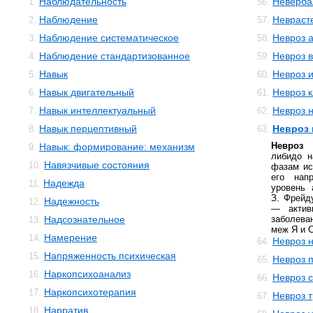
Наблюдательность
Неверба
1.
56.
Наблюдение
Невраст
2.
57.
Наблюдение систематическое
Невроз 
3.
58.
Наблюдение стандартизованное
Невроз 
4.
59.
Навык
Невроз 
5.
60.
Навык двигательный
Невроз 
6.
61.
Навык интеллектуальный
Невроз 
7.
62.
Навык перцептивный
Невроз 
8.
63.
Невроз 
Навык: формирование: механизм
9.
либидо н
Навязчивые состояния
10.
фазам ис
его нап
Надежда
11.
уровень 
З. Фрейд
Надежность
12.
— актив
Надсознательное
заболева
13.
меж Я и 
Намерение
14.
Невроз 
64.
Напряженность психическая
15.
Невроз 
65.
Наркопсихоанализ
16.
Невроз 
66.
Наркопсихотерапия
17.
Невроз 
67.
Нарратив
18.