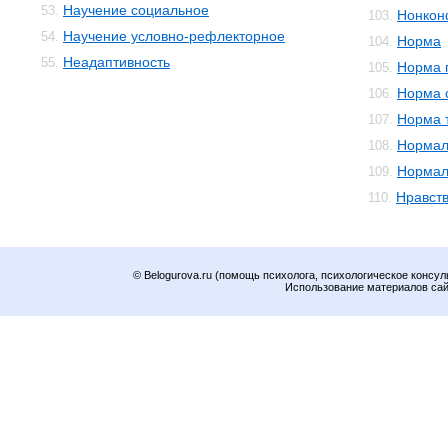
Научение социальное
53.
Нонкон
103.
Научение условно-рефлекторное
54.
Норма
104.
Неадаптивность
55.
Норма 
105.
Норма 
106.
Норма 
107.
Нормал
108.
Нормал
109.
Нравст
110.
© Belogurova.ru (помощь психолога, психологическое консул
Использование материалов сайт