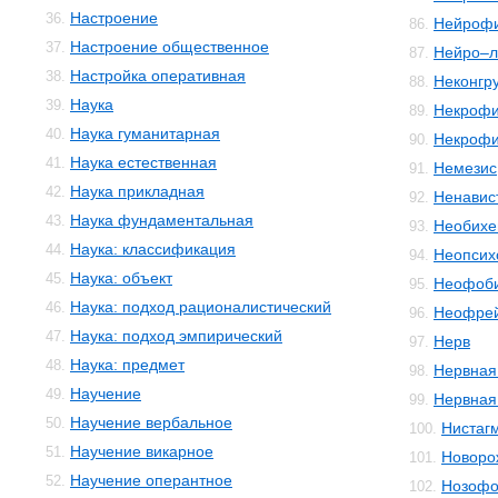
Настроение
36.
Нейрофи
86.
Настроение общественное
37.
Нейро–л
87.
Настройка оперативная
38.
Неконгр
88.
Наука
39.
Некроф
89.
Наука гуманитарная
40.
Некроф
90.
Наука естественная
41.
Немезис
91.
Наука прикладная
42.
Ненавис
92.
Наука фундаментальная
43.
Необихе
93.
Наука: классификация
44.
Неопсих
94.
Наука: объект
45.
Неофоб
95.
Наука: подход рационалистический
46.
Неофре
96.
Наука: подход эмпирический
47.
Нерв
97.
Наука: предмет
48.
Нервная
98.
Научение
49.
Нервная
99.
Научение вербальное
50.
Нистаг
100.
Научение викарное
51.
Новоро
101.
Научение оперантное
52.
Нозофо
102.