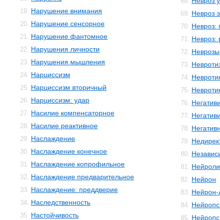
Невроз 
68.
Нарушение внимания
19.
Невроз 
69.
Нарушение сенсорное
20.
Невроз:
70.
Нарушение фантомное
21.
Невроз:
71.
Нарушения личности
22.
Неврозы
72.
Нарушения мышления
23.
Невроти
73.
Нарциссизм
24.
Невроти
74.
Нарциссизм вторичный
25.
Невротик
75.
Нарциссизм: удар
26.
Негатив
76.
Насилие компенсаторное
27.
Негатив
77.
Насилие реактивное
28.
Негатив
78.
Наслаждение
29.
Недирек
79.
Наслаждение конечное
30.
Независ
80.
Наслаждение копрофильное
31.
Нейроли
81.
Наслаждение предварительное
32.
Нейрон
82.
Наслаждение: преддверие
33.
Нейрон-
83.
Наследственность
34.
Нейропс
84.
Настойчивость
35.
Нейропс
85.