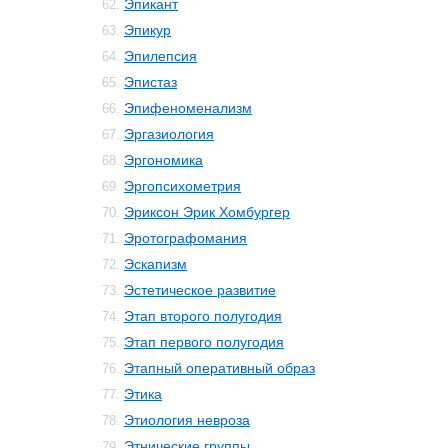
Эпикант
62.
Эпикур
63.
Эпилепсия
64.
Эпистаз
65.
Эпифеноменализм
66.
Эргазиология
67.
Эргономика
68.
Эргопсихометрия
69.
Эриксон Эрик Хомбургер
70.
Эротографомания
71.
Эскапизм
72.
Эстетическое развитие
73.
Этап второго полугодия
74.
Этап первого полугодия
75.
Этапный оперативный образ
76.
Этика
77.
Этиология невроза
78.
Этнические группы
79.