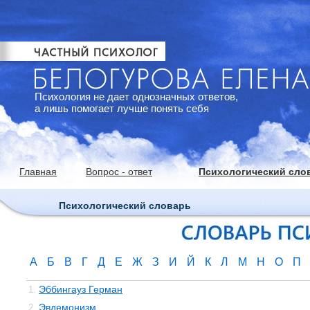
Психология не дает однозначных ответов,
а лишь помогает лучше понять себя
Главная
Вопрос - ответ
Психологический сло
Психологический словарь
А
Б
В
Г
Д
Е
Ж
З
И
Й
К
Л
М
Н
О
П
Эббингауз Герман
1.
Эвдемонизм
2.