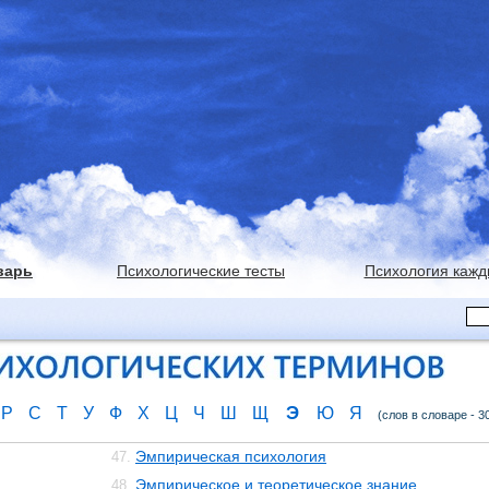
варь
Психологические тесты
Психология кажд
Э
Р
С
Т
У
Ф
Х
Ц
Ч
Ш
Щ
Ю
Я
(слов в словаре - 3
Эмпирическая психология
47.
Эмпирическое и теоретическое знание
48.