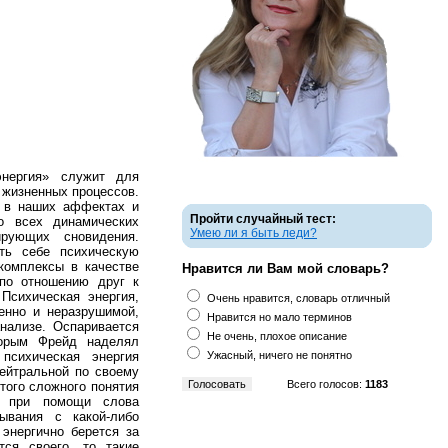
нергия» служит для
жизненных процессов.
м в наших аффектах и
Пройти случайный тест:
о всех динамических
Умею ли я быть леди?
рующих сновидения.
ть себе психическую
 комплексы в качестве
Нравится ли Вам мой словарь?
 по отношению друг к
Психическая энергия,
Очень нравится, словарь отличный
венно и неразрушимой,
Нравится но мало терминов
анализе. Оспаривается
Не очень, плохое описание
торым Фрейд наделял
сихическая энергия
Ужасный, ничего не понятно
нейтральной по своему
Всего голосов:
1183
того сложного понятия
й при помощи слова
ывания с какой-либо
 энергично берется за
тся своего, то такие