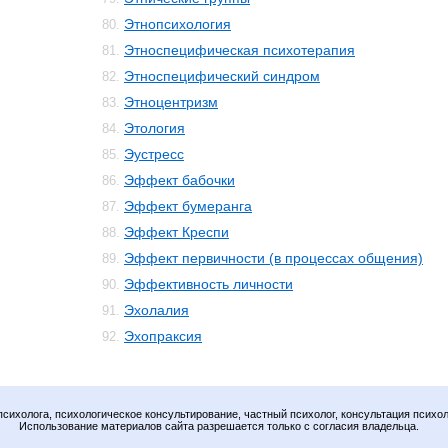
Этнопсихология
80.
Этноспецифическая психотерапия
81.
Этноспецифический синдром
82.
Этноцентризм
83.
Этология
84.
Эустресс
85.
Эффект бабочки
86.
Эффект бумеранга
87.
Эффект Креспи
88.
Эффект первичности (в процессах общения)
89.
Эффективность личности
90.
Эхолалия
91.
Эхопраксия
92.
психолога, психологическое консультирование, частный психолог, консультация психол
Использование материалов сайта разрешается только с согласия владельца.