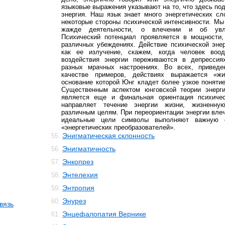
языковые выражения указывают на то, что здесь под
энергия. Наш язык знает много энергетических с
некоторые стороны психической интенсивности. Мы
жажде деятельности, о влечении и об увле
Психический потенциал проявляется в мощности
различных убеждениях. Действие психической эне
как ее излучение, скажем, когда человек воод
воздействия энергии переживаются в депрессия
разных мрачных настроениях. Во всех, приведе
качестве примеров, действиях выражается «жи
основание которой Юнг кладет более узкое понятие
Существенным аспектом юнговской теории энерги
является еще и финальная ориентация психичес
направляет течение энергии жизни, жизненн
различным целям. При переориентации энергии вле
идеальные цели символы выполняют важную 
«энергетических преобразователей».
Энигматическая склонность
55.
Энигматичность
56.
Энкопрез
57.
Энтелехия
58.
Энтропия
59.
Энурез
60.
вязь
Энцефалопатия Вернике
61.