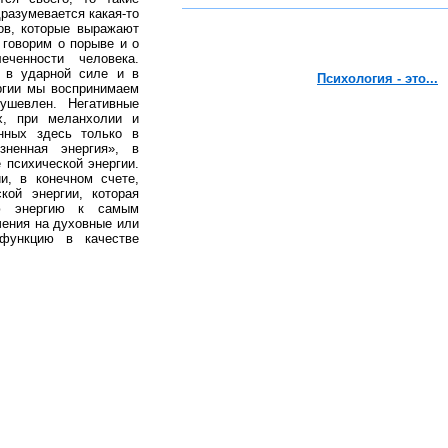
разумевается какая-то
лов, которые выражают
 говорим о порыве и о
ченности человека.
, в ударной силе и в
Психология - это...
ргии мы воспринимаем
ушевлен. Негативные
х, при меланхолии и
нных здесь только в
зненная энергия», в
 психической энергии.
и, в конечном счете,
кой энергии, которая
ую энергию к самым
чения на духовные или
функцию в качестве