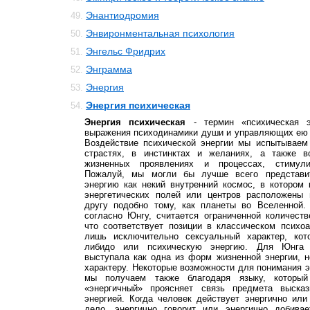
Энантиодромия
49.
Энвиронментальная психология
50.
Энгельс Фридрих
51.
Энграмма
52.
Энергия
53.
Энергия психическая
54.
Энергия психическая
- термин «психическая э
выражения психодинамики души и управляющих ею 
Воздействие психической энергии мы испытывае
страстях, в инстинктах и желаниях, а также в
жизненных проявлениях и процессах, стимули
Пожалуй, мы могли бы лучше всего представи
энергию как некий внутренний космос, в котором
энергетических полей или центров расположены
другу подобно тому, как планеты во Вселенной. 
согласно Юнгу, считается ограниченной количест
что соответствует позиции в классическом психо
лишь исключительно сексуальный характер, ко
либидо или психическую энергию. Для Юнга п
выступала как одна из форм жизненной энергии, 
характеру. Некоторые возможности для понимания э
мы получаем также благодаря языку, которы
«энергичный» проясняет связь предмета высказ
энергией. Когда человек действует энергично или
дело, энергично говорит или энергично добивае