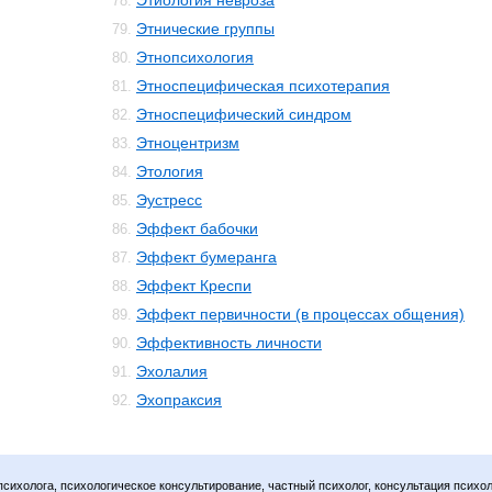
Этиология невроза
78.
Этнические группы
79.
Этнопсихология
80.
Этноспецифическая психотерапия
81.
Этноспецифический синдром
82.
Этноцентризм
83.
Этология
84.
Эустресс
85.
Эффект бабочки
86.
Эффект бумеранга
87.
Эффект Креспи
88.
Эффект первичности (в процессах общения)
89.
Эффективность личности
90.
Эхолалия
91.
Эхопраксия
92.
психолога, психологическое консультирование, частный психолог, консультация психол