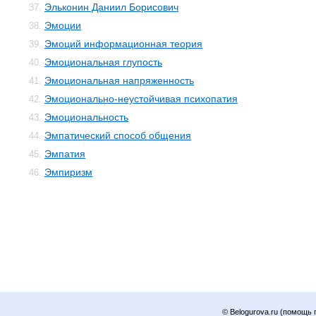
Эльконин Даниил Борисович
37.
Эмоции
38.
Эмоций информационная теория
39.
Эмоциональная глупость
40.
Эмоциональная напряженность
41.
Эмоционально-неустойчивая психопатия
42.
Эмоциональность
43.
Эмпатический способ общения
44.
Эмпатия
45.
Эмпиризм
46.
© Belogurova.ru (помощь 