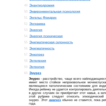
Энантиодромия
49.
Энвиронментальная психология
50.
Энгельс Фридрих
51.
Энграмма
52.
Энергия
53.
Энергия психическая
54.
Энигматическая склонность
55.
Энигматичность
56.
Энкопрез
57.
Энтелехия
58.
Энтропия
59.
Энурез
60.
Энурез
- расстройство, чаще всего наблюдающееся
имеет место стойкое непроизвольное мочеиспуск
являющееся патологическим состоянием для индив
Иногда ребенку не удается контролировать деятельн
в других случаях он приобретает этот навык, а зат
этой рубрике следует относить эпизодически
энурез. Этот
диагноз
обычно не ставится, пока ре
года.