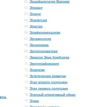
Энцефалопатия Вернике
61.
Эпикант
62.
Эпикур
63.
Эпилепсия
64.
Эпистаз
65.
Эпифеноменализм
66.
Эргазиология
67.
Эргономика
68.
Эргопсихометрия
69.
Эриксон Эрик Хомбургер
70.
Эротографомания
71.
Эскапизм
72.
Эстетическое развитие
73.
Этап второго полугодия
74.
Этап первого полугодия
75.
Этапный оперативный образ
76.
вязь
Этика
77.