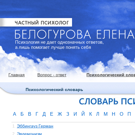
Психология не дает однозначных ответов,
а лишь помогает лучше понять себя
Главная
Вопрос - ответ
Психологический сло
Психологический словарь
А
Б
В
Г
Д
Е
Ж
З
И
Й
К
Л
М
Н
О
П
Эббингауз Герман
1.
Эвдемонизм
2.