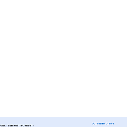
оставить отзыв
ога, гештальттерапевт).