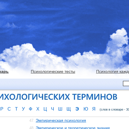
варь
Психологические тесты
Психология кажд
Э
Р
С
Т
У
Ф
Х
Ц
Ч
Ш
Щ
Ю
Я
(слов в словаре - 3
Эмпирическая психология
47.
Эмпирическое и теоретическое знание
48.