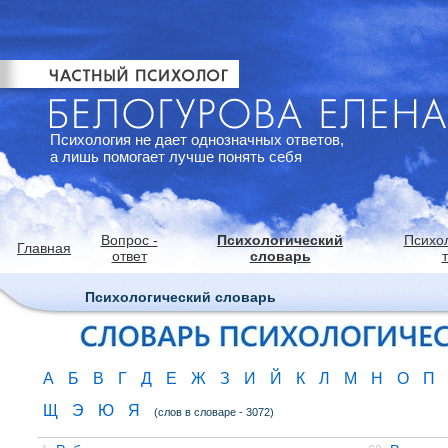
Психология не дает однозначных ответов,
а лишь помогает лучше понять себя
Вопрос -
Психологический
Психо
Главная
ответ
словарь
Психологический словарь
А
Б
В
Г
Д
Е
Ж
З
И
Й
К
Л
М
Н
О
П
Щ
Э
Ю
Я
(слов в словаре - 3072)