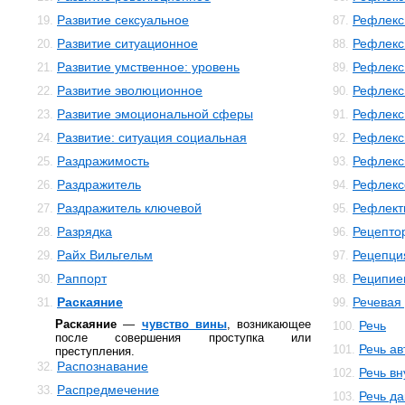
Развитие сексуальное
Рефлекс
19.
87.
Развитие ситуационное
Рефлекс
20.
88.
Развитие умственное: уровень
Рефлекс
21.
89.
Развитие эволюционное
Рефлекс
22.
90.
Развитие эмоциональной сферы
Рефлекс
23.
91.
Развитие: ситуация социальная
Рефлекс
24.
92.
Раздражимость
Рефлекс
25.
93.
Раздражитель
Рефлекс
26.
94.
Раздражитель ключевой
Рефлект
27.
95.
Разрядка
Рецепто
28.
96.
Райх Вильгельм
Рецепци
29.
97.
Раппорт
Реципие
30.
98.
Раскаяние
Речевая
31.
99.
Раскаяние
—
чувство вины
, возникающее
Речь
100.
после совершения проступка или
Речь а
101.
преступления.
Распознавание
32.
Речь в
102.
Распредмечение
33.
Речь да
103.