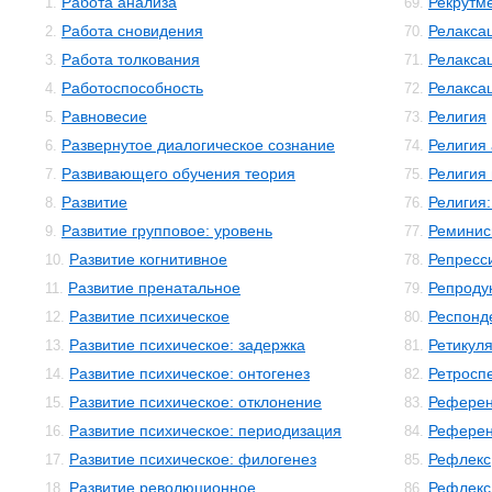
Работа анализа
Рекрутм
1.
69.
Работа сновидения
Релакса
2.
70.
Работа толкования
Релакса
3.
71.
Работоспособность
Релакса
4.
72.
Равновесие
Религия
5.
73.
Развернутое диалогическое сознание
Религия
6.
74.
Развивающего обучения теория
Религия
7.
75.
Развитие
Религия:
8.
76.
Развитие групповое: уровень
Реминис
9.
77.
Развитие когнитивное
Репресс
10.
78.
Развитие пренатальное
Репроду
11.
79.
Развитие психическое
Респонд
12.
80.
Развитие психическое: задержка
Ретикул
13.
81.
Развитие психическое: онтогенез
Ретросп
14.
82.
Развитие психическое: отклонение
Референ
15.
83.
Развитие психическое: периодизация
Рефере
16.
84.
Развитие психическое: филогенез
Рефлекс
17.
85.
Развитие революционное
Рефлекс
18.
86.