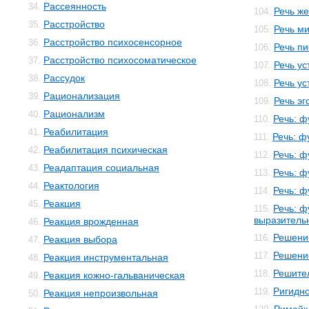
Рассеянность
34.
Речь ж
104.
Расстройство
35.
Речь м
105.
Расстройство психосенсорное
36.
Речь п
106.
Расстройство психосоматическое
37.
Речь ус
107.
Рассудок
38.
Речь ус
108.
Рационализация
39.
Речь эг
109.
Рационализм
40.
Речь: ф
110.
Реабилитация
41.
Речь: ф
111.
Реабилитация психическая
42.
Речь: ф
112.
Реадаптация социальная
43.
Речь: ф
113.
Реактология
44.
Речь: ф
114.
Реакция
45.
Речь: ф
115.
выразитель
Реакция врожденная
46.
Решени
116.
Реакция выбора
47.
Решени
117.
Реакция инструментальная
48.
Решите
118.
Реакция кожно-гальваническая
49.
Ригидно
119.
Реакция непроизвольная
50.