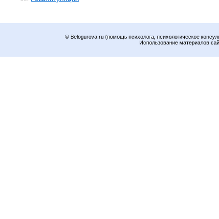
© Belogurova.ru (помощь психолога, психологическое консул
Использование материалов сайт