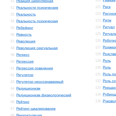
Римейк
120.
Реакция циркулярная
51.
Риск
121.
Реальности психические
52.
Рисунок
122.
Реальность
53.
Ритм
123.
Реальность психическая
54.
Ритуал
124.
Ребефинг
55.
Ритуал
125.
Ревность
56.
Роботи
126.
Революция
57.
Роджер
127.
Революция сексуальная
58.
Родств
128.
Регресс
59.
Роль
129.
Регрессия
60.
Роль
130.
Регрессия поведения
61.
Роль п
131.
Регулятор
62.
Роль с
132.
Регулятор неосознаваемый
63.
Роршах
133.
Редукционизм
64.
Рубинш
134.
Редукционизм физиологический
65.
Руково
135.
Рейтинг
66.
Рейтинг-шкалирование
67.
Рекапитуляция
68.