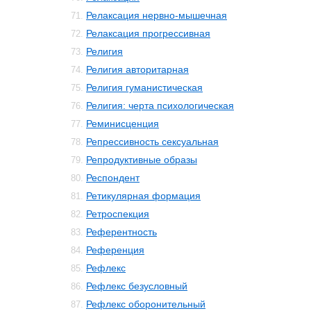
Релаксация нервно-мышечная
71.
Релаксация прогрессивная
72.
Религия
73.
Религия авторитарная
74.
Религия гуманистическая
75.
Религия: черта психологическая
76.
Реминисценция
77.
Репрессивность сексуальная
78.
Репродуктивные образы
79.
Респондент
80.
Ретикулярная формация
81.
Ретроспекция
82.
Референтность
83.
Референция
84.
Рефлекс
85.
Рефлекс безусловный
86.
Рефлекс оборонительный
87.