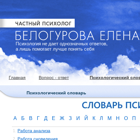
Психология не дает однозначных ответов,
а лишь помогает лучше понять себя
Главная
Вопрос - ответ
Психологический сло
Психологический словарь
А
Б
В
Г
Д
Е
Ж
З
И
Й
К
Л
М
Н
О
П
Работа анализа
1.
Работа сновидения
2.