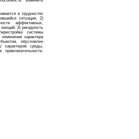
пособность изменить
живается в трудностях
ившейся ситуации; 2)
сти аффективных,
эмоций; 3) ригидность
перестройке системы
и изменения характера
убъектом, обусловлен
с характером среды,
 привлекательности,