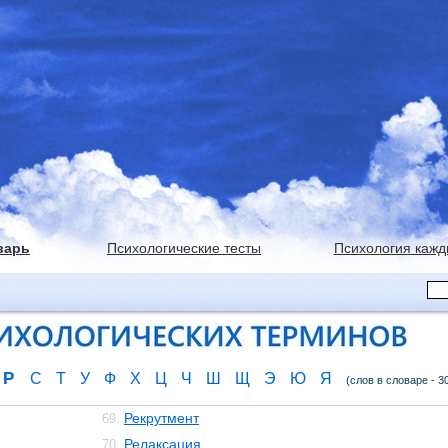
варь
Психологические тесты
Психология кажд
Р
С
Т
У
Ф
Х
Ц
Ч
Ш
Щ
Э
Ю
Я
(слов в словаре - 3
Рекрутмент
69.
Релаксация
70.