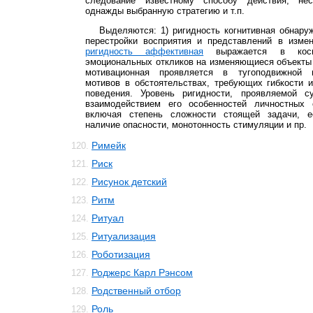
следование известному способу действия, нес
однажды выбранную стратегию и т.п.
Выделяются: 1) ригидность когнитивная обнару
перестройки восприятия и представлений в измен
ригидность аффективная
выражается в косно
эмоциональных откликов на изменяющиеся объекты 
мотивационная проявляется в тугоподвижной 
мотивов в обстоятельствах, требующих гибкости 
поведения. Уровень ригидности, проявляемой с
взаимодействием его особенностей личностных 
включая степень сложности стоящей задачи, ее
наличие опасности, монотонность стимуляции и пр.
Римейк
120.
Риск
121.
Рисунок детский
122.
Ритм
123.
Ритуал
124.
Ритуализация
125.
Роботизация
126.
Роджерс Карл Рэнсом
127.
Родственный отбор
128.
Роль
129.