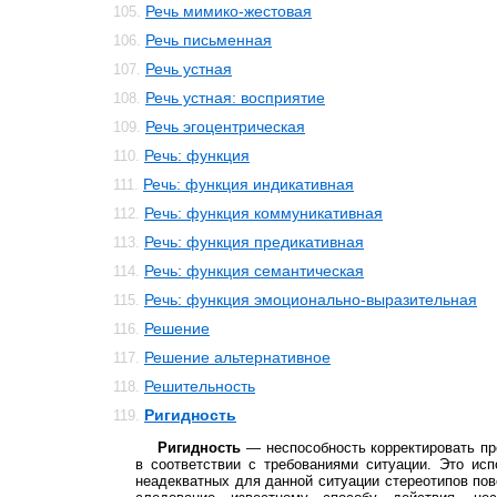
Речь мимико-жестовая
105.
Речь письменная
106.
Речь устная
107.
Речь устная: восприятие
108.
Речь эгоцентрическая
109.
Речь: функция
110.
Речь: функция индикативная
111.
Речь: функция коммуникативная
112.
Речь: функция предикативная
113.
Речь: функция семантическая
114.
Речь: функция эмоционально-выразительная
115.
Решение
116.
Решение альтернативное
117.
Решительность
118.
Ригидность
119.
Ригидность
— неспособность корректировать пр
в соответствии с требованиями ситуации. Это ис
неадекватных для данной ситуации стереотипов пов