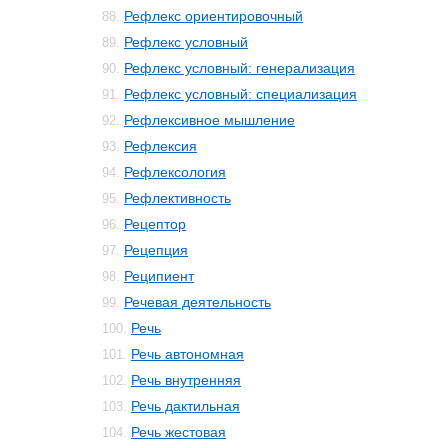
Рефлекс ориентировочный
88.
Рефлекс условный
89.
Рефлекс условный: генерализация
90.
Рефлекс условный: специализация
91.
Рефлексивное мышление
92.
Рефлексия
93.
Рефлексология
94.
Рефлективность
95.
Рецептор
96.
Рецепция
97.
Реципиент
98.
Речевая деятельность
99.
Речь
100.
Речь автономная
101.
Речь внутренняя
102.
Речь дактильная
103.
Речь жестовая
104.