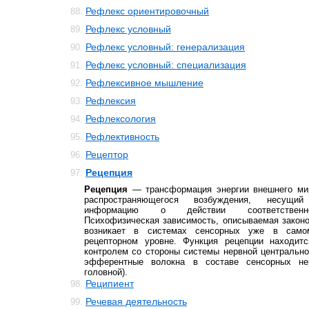
Рефлекс ориентировочный
88.
Рефлекс условный
89.
Рефлекс условный: генерализация
90.
Рефлекс условный: специализация
91.
Рефлексивное мышление
92.
Рефлексия
93.
Рефлексология
94.
Рефлективность
95.
Рецептор
96.
Рецепция
97.
Рецепция
— трансформация энергии внешнего ми
распространяющегося возбуждения, несущи
информацию о действии соответственно
Психофизическая зависимость, описываемая закон
возникает в системах сенсорных уже в само
рецепторном уровне. Функция рецепции находит
контролем со стороны системы нервной центральн
эфферентные волокна в составе сенсорных не
головной).
Реципиент
98.
Речевая деятельность
99.