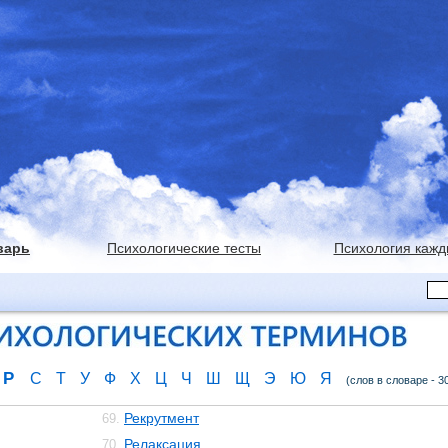
варь
Психологические тесты
Психология кажд
Р
С
Т
У
Ф
Х
Ц
Ч
Ш
Щ
Э
Ю
Я
(слов в словаре - 3
Рекрутмент
69.
Релаксация
70.