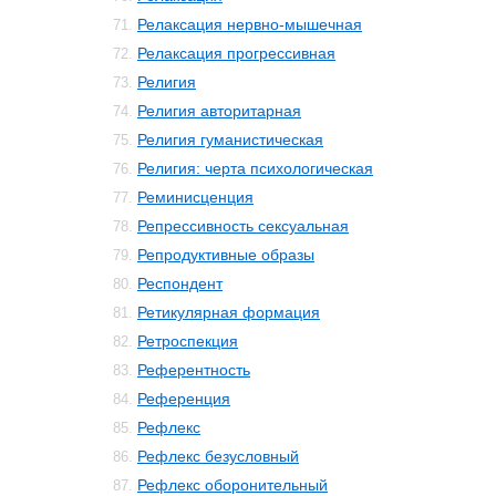
Релаксация нервно-мышечная
71.
Релаксация прогрессивная
72.
Религия
73.
Религия авторитарная
74.
Религия гуманистическая
75.
Религия: черта психологическая
76.
Реминисценция
77.
Репрессивность сексуальная
78.
Репродуктивные образы
79.
Респондент
80.
Ретикулярная формация
81.
Ретроспекция
82.
Референтность
83.
Референция
84.
Рефлекс
85.
Рефлекс безусловный
86.
Рефлекс оборонительный
87.