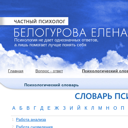
Психология не дает однозначных ответов,
а лишь помогает лучше понять себя
Главная
Вопрос - ответ
Психологический сло
Психологический словарь
А
Б
В
Г
Д
Е
Ж
З
И
Й
К
Л
М
Н
О
П
Работа анализа
1.
Работа сновидения
2.