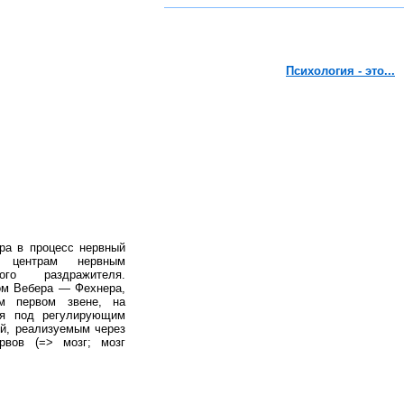
Психология - это...
ра в процесс нервный
й центрам нервным
го раздражителя.
ом Вебера — Фехнера,
м первом звене, на
ся под регулирующим
ой, реализуемым через
рвов (=> мозг; мозг