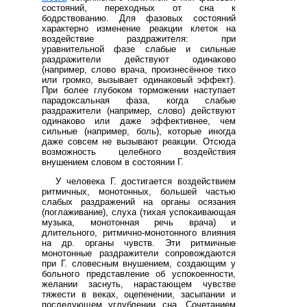
состояний, переходных от сна к
бодрствованию. Для фазовых состояний
характерно изменение реакции клеток на
воздействие раздражителя: при
уравнительной фазе слабые и сильные
раздражители действуют одинаково
(например, слово врача, произнесённое тихо
или громко, вызывает одинаковый эффект).
При более глубоком торможении наступает
парадоксальная фаза, когда слабые
раздражители (например, слово) действуют
одинаково или даже эффективнее, чем
сильные (например, боль), которые иногда
даже совсем не вызывают реакции. Отсюда
возможность целебного воздействия
внушением словом в состоянии Г.
У человека Г. достигается воздействием
ритмичных, монотонных, большей частью
слабых раздражений на органы осязания
(поглаживание), слуха (тихая успокаивающая
музыка, монотонная речь врача) и
длительного, ритмично-монотонного влияния
на др. органы чувств. Эти ритмичные
монотонные раздражители сопровождаются
при Г. словесным внушением, создающим у
больного представление об успокоенности,
желании заснуть, нарастающем чувстве
тяжести в веках, оцепенении, засыпании и
последующем углублении сна. Сочетанием