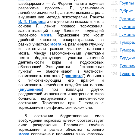
Группы 
115.
швейцарского — А. Фореля начата научная
разработка проблемы Г., установлено
Губрис
116.
лечебное значение Г., а также выяснена роль
внушения как метода психотерапии. Работы
Гумани
117.
И. П. Павлова
и его учеников показали, что в
основе Г. лежит процесс торможения,
Гуманис
118.
захватывающий кору больших полушарий
Гумани
119.
головного
мозга
. Торможение это носит
дробный характер, распространяясь на
Гумора
120.
разных участках
мозга
на различную глубину
и захватывая разные участки головного
Гумора
121.
мозга. Между заторможенными участками
лежат бодрствующие участки активной
Гурджи
122.
деятельности коры и подкорковых
Гуреви
123.
образований. Эти участки — "сторожевые
пункты" — обеспечивают, в частности,
Гуссер
124.
возможность контакта ("
раппорта
") больного
с гипнотизирующим его врачом и
возможность лечебного воздействия словом
(
внушением
) при изоляции других
раздражений из внешнего и внутреннего мира
больного, погруженного в гипнотическое
состояние. Торможение при Г. сходно с
торможением при физиологическом сне.
В состоянии бодрствования сила
возбуждения корковых клеток соответствует
силе раздражения. Различная глубина
торможения в разных областях головного
мозга
сопряжена с наличием в них фазовых