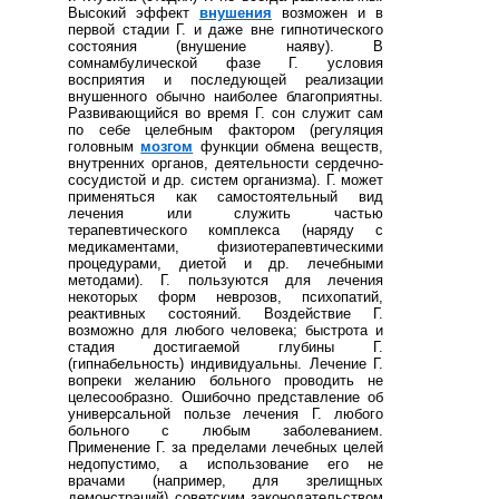
Высокий эффект
внушения
возможен и в
первой стадии Г. и даже вне гипнотического
состояния (внушение наяву). В
сомнамбулической фазе Г. условия
восприятия и последующей реализации
внушенного обычно наиболее благоприятны.
Развивающийся во время Г. сон служит сам
по себе целебным фактором (регуляция
головным
мозгом
функции обмена веществ,
внутренних органов, деятельности сердечно-
сосудистой и др. систем организма). Г. может
применяться как самостоятельный вид
лечения или служить частью
терапевтического комплекса (наряду с
медикаментами, физиотерапевтическими
процедурами, диетой и др. лечебными
методами). Г. пользуются для лечения
некоторых форм неврозов, психопатий,
реактивных состояний. Воздействие Г.
возможно для любого человека; быстрота и
стадия достигаемой глубины Г.
(гипнабельность) индивидуальны. Лечение Г.
вопреки желанию больного проводить не
целесообразно. Ошибочно представление об
универсальной пользе лечения Г. любого
больного с любым заболеванием.
Применение Г. за пределами лечебных целей
недопустимо, а использование его не
врачами (например, для зрелищных
демонстраций) советским законодательством