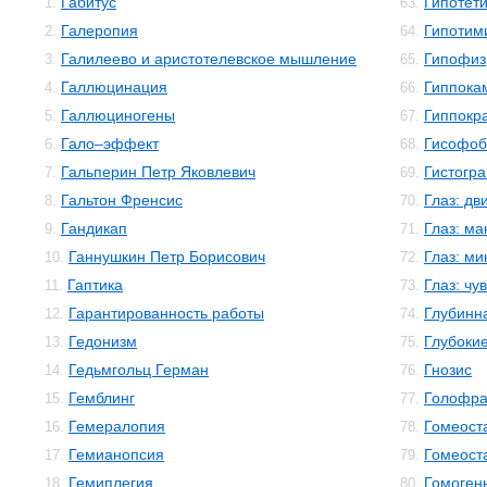
Габитус
Гипотет
1.
63.
Галеропия
Гипотим
2.
64.
Галилеево и аристотелевское мышление
Гипофиз
3.
65.
Галлюцинация
Гиппока
4.
66.
Галлюциногены
Гиппокр
5.
67.
Гало–эффект
Гисофоб
6.
68.
Гальперин Петр Яковлевич
Гистогр
7.
69.
Гальтон Френсис
Глаз: дв
8.
70.
Гандикап
Глаз: м
9.
71.
Ганнушкин Петр Борисович
Глаз: м
10.
72.
Гаптика
Глаз: чу
11.
73.
Гарантированность работы
Глубинн
12.
74.
Гедонизм
Глубокие
13.
75.
Гедьмгольц Герман
Гнозис
14.
76.
Гемблинг
Голофр
15.
77.
Гемералопия
Гомеост
16.
78.
Гемианопсия
Гомеост
17.
79.
Гемиплегия
Гомоген
18.
80.