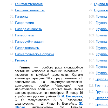
Гештальттерапия
Группа 
36.
98.
Гештальт–качество
Группа в
37.
99.
Гигиена
Группа
38.
100.
Гиерогамия
Группа
39.
101.
Гиперактивность
Группа
40.
102.
Гиперопека
Группа
41.
103.
Гиперсублимация
Группа
42.
104.
Гипертелоризм
Группа
43.
105.
Гипнагогические образы
Группа
44.
106.
Гипноз
Группа
45.
107.
Группа
108.
Гипноз
— особого рода сноподобное
состояние человека и высших животных. Г.
Группа
109.
известен с глубокой древности. Однако
вплоть до середины 19 в. представления о Г.
Группа
110.
основывались на спиритуалистических
Группа 
допущениях особых "флюидов" или
111.
магнетических волн — особых токов, якобы
Группи
112.
распространяемых гипнотизёром. В конце 19
в. работами русских учёных
В. М. Бехтерева
,
Группо
113.
О. О. Мочутковского, А. А. Токарского,
французских — Ш. Рише, Н. Бергейма,
Ж.
Группо
114.
Шарко
, английского— Дж. Брейда,