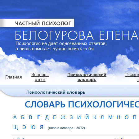
Психология не дает однозначных ответов,
а лишь помогает лучше понять себя
Вопрос -
Психологический
Психо
Главная
ответ
словарь
Психологический словарь
Г
А
Б
В
Д
Е
Ж
З
И
Й
К
Л
М
Н
О
П
Щ
Э
Ю
Я
(слов в словаре - 3072)