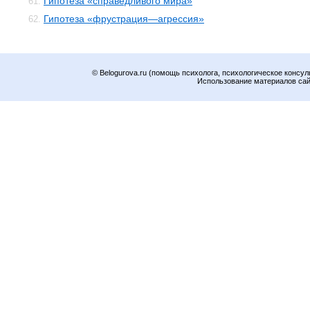
Гипотеза «справедливого мира»
61.
Гипотеза «фрустрация—агрессия»
62.
© Belogurova.ru (помощь психолога, психологическое консул
Использование материалов сайт