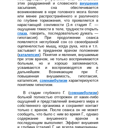
этих раздражений и словесного
внушения
засыпания, сна обеспечивается
возникновение в коре головного мозга более
или менее распространённого и различного
по глубине торможения, что проявляется в
нарастающей сонливости (1-я стадия Г. —
ощущение тяжести в теле, трудности открыть
глаза
, говорить, последовательно думать —
гипотаксия). При продолжении сеанса
появляется неглубокий сон со своеобразной
оцепенелостью мышц, когда рука, нога и т.п.
застывают в приданном врачом положении
(
каталепсия
). Понятия и явления, внушаемые
при этом врачом, не только воспринимаются
больным, но и хорошо запоминаются,
усваиваются и воспроизводятся им в
дальнейшем. Возникающие при Г.
повышенная внушаемость, гипотаксия,
каталепсия,
сомнамбулизм
характеризуются
понятием гипнотизм.
В стадии глубокого Г. (
сомнамбулизм
)
больной полностью отгорожен от каких-либо
ощущений и представлений внешнего мира и
собственного организма и сохраняет контакт
только с врачом. После сеанса он не может
сообщить, что было с ним во время Г., однако
содержание внушенного врачом в
последующем выполняет. Эффект внушения
и глубина (стадия) Г. не всегда равнозначны.