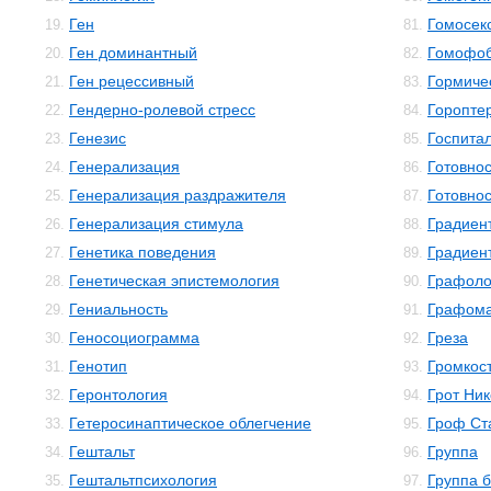
Ген
Гомосек
19.
81.
Ген доминантный
Гомофо
20.
82.
Ген рецессивный
Гормиче
21.
83.
Гендерно-ролевой стресс
Горопте
22.
84.
Генезис
Госпита
23.
85.
Генерализация
Готовнос
24.
86.
Генерализация раздражителя
Готовнос
25.
87.
Генерализация стимула
Градиен
26.
88.
Генетика поведения
Градиен
27.
89.
Генетическая эпистемология
Графоло
28.
90.
Гениальность
Графом
29.
91.
Геносоциограмма
Греза
30.
92.
Генотип
Громкос
31.
93.
Геронтология
Грот Ни
32.
94.
Гетеросинаптическое облегчение
Гроф Ст
33.
95.
Гештальт
Группа
34.
96.
Гештальтпсихология
Группа 
35.
97.