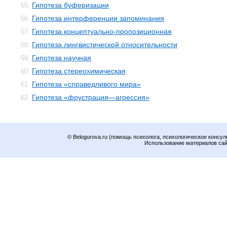
Гипотеза буферизации
55.
Гипотеза интерференции запоминания
56.
Гипотеза концептуально-пропозиционная
57.
Гипотеза лингвистической относительности
58.
Гипотеза научная
59.
Гипотеза стереохимическая
60.
Гипотеза «справедливого мира»
61.
Гипотеза «фрустрация—агрессия»
62.
© Belogurova.ru (помощь психолога, психологическое консул
Использование материалов сайт