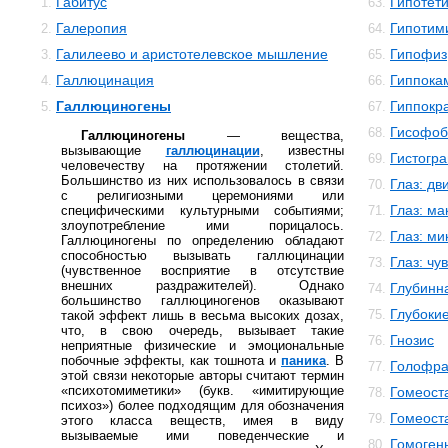
Габитус
Гипотет
1.
63.
Галеропия
Гипотим
2.
64.
Галилеево и аристотелевское мышление
Гипофиз
3.
65.
Галлюцинация
Гиппока
4.
66.
Галлюциногены
Гиппокр
5.
67.
Гисофоб
68.
Галлюциногены
— вещества,
вызывающие
галлюцинации
, известны
Гистогр
69.
человечеству на протяжении столетий.
Большинство из них использовалось в связи
Глаз: дв
70.
с религиозными церемониями или
Глаз: м
специфическими культурными событиями;
71.
злоупотребление ими порицалось.
Глаз: м
72.
Галлюциногены по определению обладают
способностью вызывать галлюцинации
Глаз: чу
73.
(чувственное восприятие в отсутствие
внешних раздражителей). Однако
Глубинн
74.
большинство галлюциногенов оказывают
Глубокие
75.
такой эффект лишь в весьма высоких дозах,
что, в свою очередь, вызывает такие
Гнозис
76.
неприятные физические и эмоциональные
побочные эффекты, как тошнота и
паника
. В
Голофр
77.
этой связи некоторые авторы считают термин
«психотомиметики» (букв. «имитирующие
Гомеост
78.
психоз») более подходящим для обозначения
Гомеост
79.
этого класса веществ, имея в виду
вызываемые ими поведенческие и
Гомоген
80.