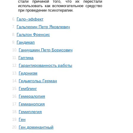
стали причиной того, что их перестали
использовать как вспомогательное средство
при проведении психотерапии.
Гало–эффект
6.
Гальперин Петр Яковлевич
7.
Гальтон Френсис
8.
Гандикап
9.
Ганнушкин Петр Борисович
10.
Гаптика
11.
Гарантированность работы
12.
Гедонизм
13.
Гедьмгольц Герман
14.
Гемблинг
15.
Гемералопия
16.
Гемианопсия
17.
Гемиплегия
18.
Ген
19.
Ген доминантный
20.