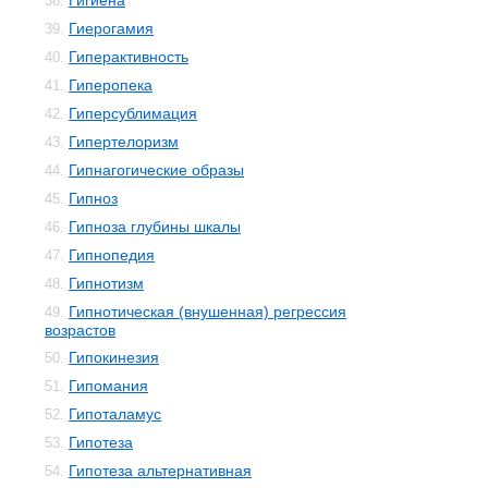
Гигиена
38.
Гиерогамия
39.
Гиперактивность
40.
Гиперопека
41.
Гиперсублимация
42.
Гипертелоризм
43.
Гипнагогические образы
44.
Гипноз
45.
Гипноза глубины шкалы
46.
Гипнопедия
47.
Гипнотизм
48.
Гипнотическая (внушенная) регрессия
49.
возрастов
Гипокинезия
50.
Гипомания
51.
Гипоталамус
52.
Гипотеза
53.
Гипотеза альтернативная
54.