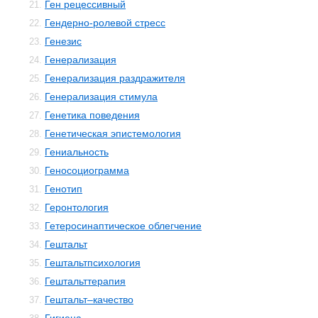
Ген рецессивный
21.
Гендерно-ролевой стресс
22.
Генезис
23.
Генерализация
24.
Генерализация раздражителя
25.
Генерализация стимула
26.
Генетика поведения
27.
Генетическая эпистемология
28.
Гениальность
29.
Геносоциограмма
30.
Генотип
31.
Геронтология
32.
Гетеросинаптическое облегчение
33.
Гештальт
34.
Гештальтпсихология
35.
Гештальттерапия
36.
Гештальт–качество
37.