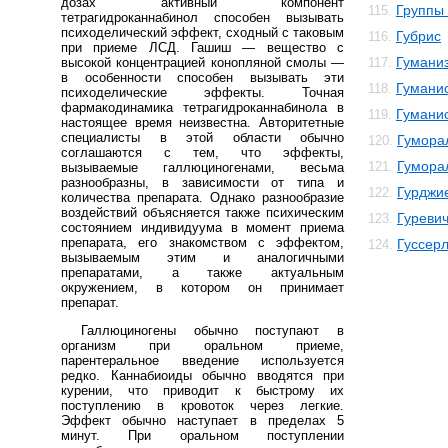
дозах активный компонент
Группы 
115.
тетрагидроканнабинол способен вызывать
психоделический эффект, сходный с таковым
Губрис
116.
при приеме ЛСД. Гашиш — вещество с
Гумани
высокой концентрацией конопляной смолы —
117.
в особенности способен вызывать эти
Гуманис
118.
психоделические эффекты. Точная
фармакодинамика тетрагидроканнабинола в
Гумани
119.
настоящее время неизвестна. Авторитетные
специалисты в этой области обычно
Гумора
120.
соглашаются с тем, что эффекты,
Гумора
121.
вызываемые галлюциногенами, весьма
разнообразны, в зависимости от типа и
Гурджи
122.
количества препарата. Однако разнообразие
воздействий объясняется также психическим
Гуреви
123.
состоянием индивидуума в момент приема
препарата, его знакомством с эффектом,
Гуссер
124.
вызываемым этим и аналогичными
препаратами, а также актуальным
окружением, в котором он принимает
препарат.
Галлюциногены обычно поступают в
организм при оральном приеме,
парентеральное введение используется
редко. Каннабиоиды обычно вводятся при
курении, что приводит к быстрому их
поступлению в кровоток через легкие.
Эффект обычно наступает в пределах 5
минут. При оральном поступлении