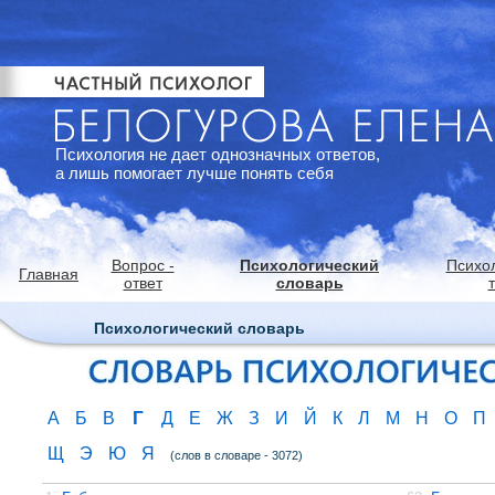
Психология не дает однозначных ответов,
а лишь помогает лучше понять себя
Вопрос -
Психологический
Психо
Главная
ответ
словарь
Психологический словарь
Г
А
Б
В
Д
Е
Ж
З
И
Й
К
Л
М
Н
О
П
Щ
Э
Ю
Я
(слов в словаре - 3072)