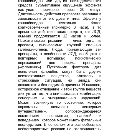
каннабиоидов или других психоделических
средств субъективное ощущение эффекта
наступает примерно через 30 минут.
Длительность действия препарата различна в
зависимости от его дозы и типа. Эффект у
каннабиоидов несколько более
кратковременный (примерно 3 часа), в то
время как действие таких средств, как ЛСД,
обычно продолжается 12 часов и более.
Психотические реакции — лишь одна из
проблем, вызываемых группой сильных
галлюциногенов. Люди, принимающие эти
препараты, в особенности ЛСД, сообщают о
повторных вспышках психотических
переживаний вне приема препарата
(«флэшбек»). Пусковыми фактором для
появления флэшбек могут быть другие
психоактивные вещества, алкоголь и
стрессовые ситуации, но иногда они
возникают и без видимой причины. И наконец,
осторожное отношение к этой группе веществ
диктуется тем, что они вызывают комбинацию
сенсорных и эмоциональных нарушений.
Может возникнуть то состояние, которое
наркоманы называют «скверным
путешествием», сопровождающееся
искажением восприятия, паникой и
поведением, которое может иметь фатальные
последствия. В основном эти разнообразные
неблагоприятные реакции на галлюциногены