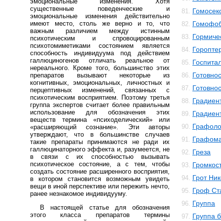
эмоциональные изменения. Хотя
существенные поведенческие и
Гомосек
81.
эмоциональные изменения действительно
имеют место, столь же верно и то, что
Гомофо
82.
важным различием между истинным
Гормиче
83.
психотическим и спровоцированным
психотомиметиками состоянием является
Горопте
84.
способность индивидуума под действием
галлюциногенов отличать реальное от
Госпита
85.
нереального. Кроме того, большинство этих
Готовнос
препаратов вызывают некоторые из
86.
когнитивных, эмоциональных, личностных и
Готовнос
87.
перцептивных изменений, связанных с
психотическим восприятием. Поэтому третья
Градиен
88.
группа экспертов считает более правильным
использование для обозначения этих
Градиен
89.
веществ термина «психоделический» или
Графоло
90.
«расширяющий сознание». Эти авторы
утверждают, что в большинстве случаев
Графом
91.
такие препараты принимаются не ради их
галлюцинаторного эффекта и, разумеется, не
Греза
92.
в связи с их способностью вызывать
психотическое состояние, а с тем, чтобы
Громкос
93.
создать состояние расширенного восприятия,
Грот Ни
94.
в котором становится возможным увидеть
вещи в иной перспективе или пережить нечто,
Гроф Ст
95.
ранее незнакомое индивидууму.
Группа
96.
В настоящей статье для обозначения
этого класса препаратов термины
Группа 
97.