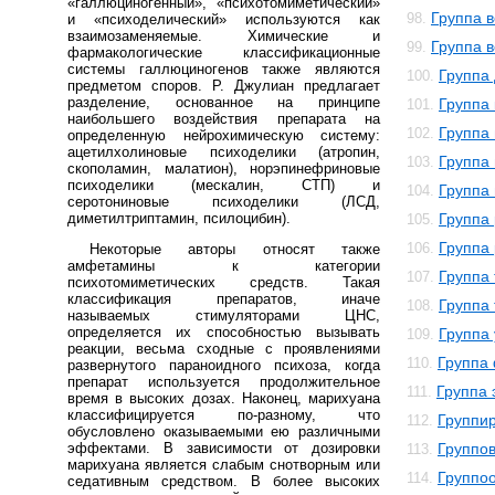
«галлюциногенный», «психотомиметический»
Группа 
98.
и «психоделический» используются как
взаимозаменяемые. Химические и
Группа в
99.
фармакологические классификационные
системы галлюциногенов также являются
Группа
100.
предметом споров. Р. Джулиан предлагает
разделение, основанное на принципе
Группа
101.
наибольшего воздействия препарата на
Группа
102.
определенную нейрохимическую систему:
ацетилхолиновые психоделики (атропин,
Группа
103.
скополамин, малатион), норэпинефриновые
психоделики (мескалин, СТП) и
Группа
104.
серотониновые психоделики (ЛСД,
диметилтриптамин, псилоцибин).
Группа
105.
Группа
106.
Некоторые авторы относят также
амфетамины к категории
Группа
107.
психотомиметических средств. Такая
классификация препаратов, иначе
Группа
108.
называемых стимуляторами ЦНС,
определяется их способностью вызывать
Группа
109.
реакции, весьма сходные с проявлениями
Группа
110.
развернутого параноидного психоза, когда
препарат используется продолжительное
Группа 
111.
время в высоких дозах. Наконец, марихуана
классифицируется по-разному, что
Группи
112.
обусловлено оказываемыми ею различными
эффектами. В зависимости от дозировки
Группо
113.
марихуана является слабым снотворным или
Группо
114.
седативным средством. В более высоких