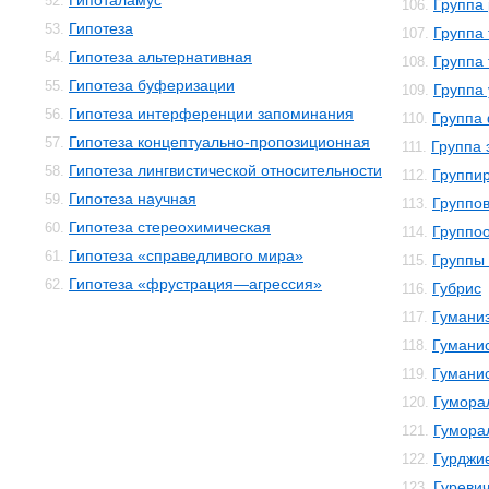
Гипоталамус
52.
Группа
106.
Гипотеза
53.
Группа
107.
Гипотеза альтернативная
54.
Группа
108.
Гипотеза буферизации
55.
Группа
109.
Гипотеза интерференции запоминания
56.
Группа
110.
Гипотеза концептуально-пропозиционная
57.
Группа 
111.
Гипотеза лингвистической относительности
58.
Группи
112.
Гипотеза научная
59.
Группо
113.
Гипотеза стереохимическая
60.
Группо
114.
Гипотеза «справедливого мира»
61.
Группы 
115.
Гипотеза «фрустрация—агрессия»
62.
Губрис
116.
Гумани
117.
Гуманис
118.
Гумани
119.
Гумора
120.
Гумора
121.
Гурджи
122.
Гуреви
123.