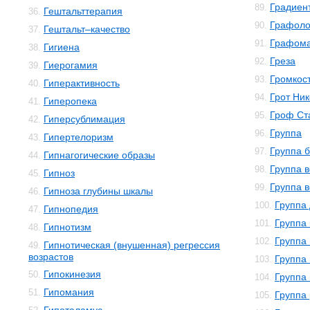
Градиен
89.
Гештальттерапия
36.
Графоло
90.
Гештальт–качество
37.
Графом
91.
Гигиена
38.
Греза
92.
Гиерогамия
39.
Громкос
93.
Гиперактивность
40.
Грот Ни
94.
Гиперопека
41.
Гроф Ст
95.
Гиперсублимация
42.
Группа
96.
Гипертелоризм
43.
Группа 
97.
Гипнагогические образы
44.
Группа 
98.
Гипноз
45.
Группа в
99.
Гипноза глубины шкалы
46.
Группа
100.
Гипнопедия
47.
Группа
101.
Гипнотизм
48.
Группа
102.
Гипнотическая (внушенная) регрессия
49.
возрастов
Группа
103.
Гипокинезия
50.
Группа
104.
Гипомания
51.
Группа
105.