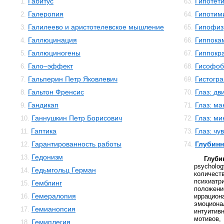
Габитус
Гипотет
1.
63.
Галеропия
Гипотим
2.
64.
Галилеево и аристотелевское мышление
Гипофиз
3.
65.
Галлюцинация
Гиппока
4.
66.
Галлюциногены
Гиппокр
5.
67.
Гало–эффект
Гисофоб
6.
68.
Гальперин Петр Яковлевич
Гистогр
7.
69.
Гальтон Френсис
Глаз: дв
8.
70.
Гандикап
Глаз: м
9.
71.
Ганнушкин Петр Борисович
Глаз: м
10.
72.
Гаптика
Глаз: чу
11.
73.
Гарантированность работы
Глубинн
12.
74.
Гедонизм
13.
Глуб
psychol
Гедьмгольц Герман
14.
количес
психиат
Гемблинг
15.
положени
Гемералопия
16.
иррац
эмоцио
Гемианопсия
17.
интуити
мотивов,
Гемиплегия
18.