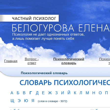
Психология не дает однозначных ответов,
а лишь помогает лучше понять себя
Вопрос -
Психологический
Психо
Главная
ответ
словарь
Психологический словарь
Г
А
Б
В
Д
Е
Ж
З
И
Й
К
Л
М
Н
О
П
Щ
Э
Ю
Я
(слов в словаре - 3072)