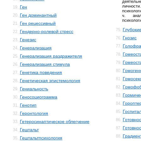
деятельн
личност
Ген
19.
психолог
Ген доминантный
20.
ч. ана
психологи
Ген рецессивный
21.
Глубокие
75.
Гендерно-ролевой стресс
22.
Гнозис
76.
Генезис
23.
Голофр
77.
Генерализация
24.
Гомеост
78.
Генерализация раздражителя
25.
Гомеост
79.
Генерализация стимула
26.
Гомоген
80.
Генетика поведения
27.
Гомосек
81.
Генетическая эпистемология
28.
Гомофо
82.
Гениальность
29.
Гормиче
83.
Геносоциограмма
30.
Горопте
84.
Генотип
31.
Госпита
85.
Геронтология
32.
Готовнос
86.
Гетеросинаптическое облегчение
33.
Готовнос
87.
Гештальт
34.
Градиен
88.
Гештальтпсихология
35.