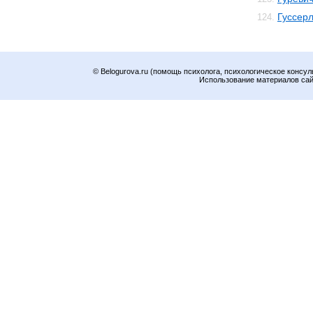
Гуссер
124.
© Belogurova.ru (помощь психолога, психологическое консул
Использование материалов сайт