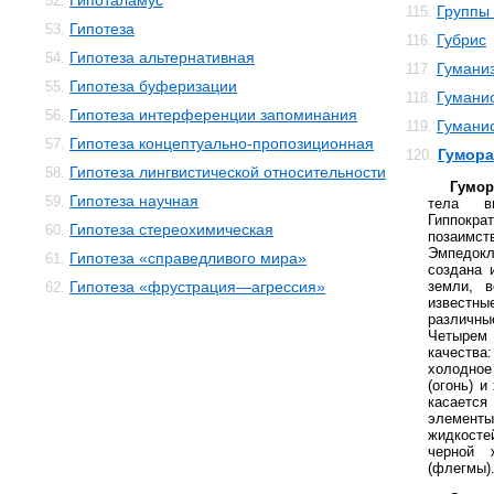
Гипоталамус
52.
Группы 
115.
Гипотеза
53.
Губрис
116.
Гипотеза альтернативная
54.
Гумани
117.
Гипотеза буферизации
55.
Гуманис
118.
Гипотеза интерференции запоминания
56.
Гумани
119.
Гипотеза концептуально-пропозиционная
57.
Гумора
120.
Гипотеза лингвистической относительности
58.
Гумор
Гипотеза научная
59.
тела в
Гиппо
Гипотеза стереохимическая
60.
позаим
Эмпедок
Гипотеза «справедливого мира»
61.
создана 
Гипотеза «фрустрация—агрессия»
земли, 
62.
известн
различн
Четырем 
качеств
холодное
(огонь) и
касается
элемен
жидкосте
черной 
(флегмы)