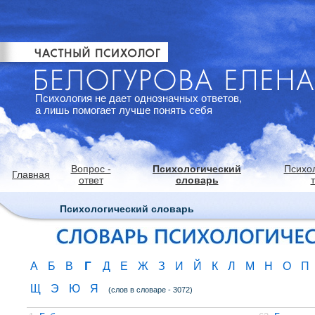
Психология не дает однозначных ответов,
а лишь помогает лучше понять себя
Вопрос -
Психологический
Психо
Главная
ответ
словарь
Психологический словарь
Г
А
Б
В
Д
Е
Ж
З
И
Й
К
Л
М
Н
О
П
Щ
Э
Ю
Я
(слов в словаре - 3072)