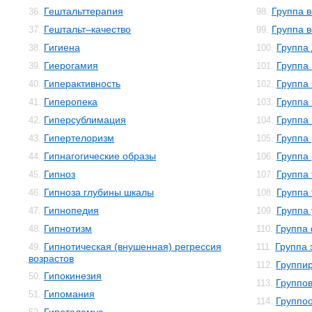
Гештальттерапия
Группа 
36.
98.
Гештальт–качество
Группа в
37.
99.
Гигиена
Группа
38.
100.
Гиерогамия
Группа
39.
101.
Гиперактивность
Группа
40.
102.
Гиперопека
Группа
41.
103.
Гиперсублимация
Группа
42.
104.
Гипертелоризм
Группа
43.
105.
Гипнагогические образы
Группа
44.
106.
Гипноз
Группа
45.
107.
Гипноза глубины шкалы
Группа
46.
108.
Гипнопедия
Группа
47.
109.
Гипнотизм
Группа
48.
110.
Гипнотическая (внушенная) регрессия
Группа 
49.
111.
возрастов
Группи
112.
Гипокинезия
50.
Группо
113.
Гипомания
51.
Группо
114.