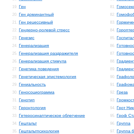
Ген
Гомосек
19.
81.
Ген доминантный
Гомофо
20.
82.
Ген рецессивный
Гормиче
21.
83.
Гендерно-ролевой стресс
Горопте
22.
84.
Генезис
Госпита
23.
85.
Генерализация
Готовнос
24.
86.
Генерализация раздражителя
Готовнос
25.
87.
Генерализация стимула
Градиен
26.
88.
Генетика поведения
Градиен
27.
89.
Генетическая эпистемология
Графоло
28.
90.
Гениальность
Графом
29.
91.
Геносоциограмма
Греза
30.
92.
Генотип
Громкос
31.
93.
Геронтология
Грот Ни
32.
94.
Гетеросинаптическое облегчение
Гроф Ст
33.
95.
Гештальт
Группа
34.
96.
Гештальтпсихология
Группа 
35.
97.