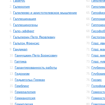
Габитус
Гипотет
1.
63.
Галеропия
Гипотим
2.
64.
Галилеево и аристотелевское мышление
Гипофиз
3.
65.
Галлюцинация
Гиппока
4.
66.
Галлюциногены
Гиппокр
5.
67.
Гало–эффект
Гисофоб
6.
68.
Гальперин Петр Яковлевич
Гистогр
7.
69.
Гальтон Френсис
Глаз: дв
8.
70.
Гандикап
Глаз: м
9.
71.
Ганнушкин Петр Борисович
Глаз: м
10.
72.
Гаптика
Глаз: чу
11.
73.
Гарантированность работы
Глубинн
12.
74.
Гедонизм
Глубокие
13.
75.
Гедьмгольц Герман
Гнозис
14.
76.
Гемблинг
Голофр
15.
77.
Гемералопия
Гомеост
16.
78.
Гемианопсия
Гомеост
17.
79.
Гемиплегия
Гомоген
18.
80.