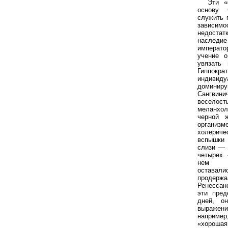
Эти «
основу 
служить 
зависимо
недоста
наследие
императо
учение о
увязать
Гиппокра
индивид
домин
Сангвини
веселост
меланхол
черной 
органи
холериче
вспышки 
слизи — 
четырех 
нем кл
оставалис
продер
Ренессан
эти пред
дней, о
выражен
например
«хорошая