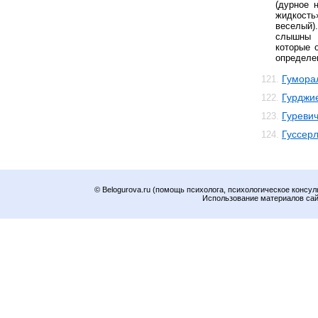
(дурное 
жидкость
веселый)
слышны т
которые 
определе
Гумора
121.
Гурджи
122.
Гуреви
123.
Гуссер
124.
© Belogurova.ru (помощь психолога, психологическое консул
Использование материалов сайт