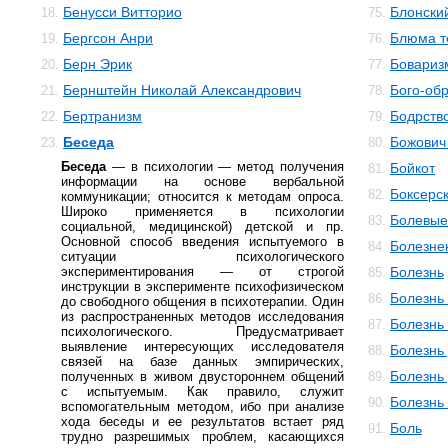
Бенусси Витторио
Блонски
18.
75.
Бергсон Анри
Блюма те
19.
76.
Берн Эрик
Бовариз
20.
77.
Бернштейн Николай Александрович
Бого-об
21.
78.
Бертранизм
Бодрств
22.
79.
Беседа
Божович
23.
80.
Беседа
— в психологии — метод получения
Бойкот
81.
информации на основе вербальной
Боксерс
82.
коммуникации; относится к методам опроса.
Широко применяется в психологии
Болевы
83.
социальной, медицинской) детской и пр.
Основной способ введения испытуемого в
Болезне
84.
ситуации психологического
экспериментирования — от строгой
Болезнь
85.
инструкции в эксперименте психофизическом
Болезнь
86.
до свободного общения в психотерапии. Один
из распространенных методов исследования
Болезнь
87.
психологического. Предусматривает
выявление интересующих исследователя
Болезнь
88.
связей на базе данных эмпирических,
Болезнь
полученных в живом двустороннем общений
89.
с испытуемым. Как правило, служит
Болезнь
90.
вспомогательным методом, ибо при анализе
хода беседы и ее результатов встает ряд
Боль
91.
трудно разрешимых проблем, касающихся