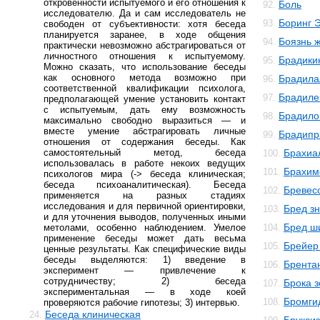
откровенности испытуемого и его отношения к
Боль
92.
исследователю. Да и сам исследователь не
Боринг 
93.
свободен от субъективности: хотя беседа
планируется заранее, в ходе общения
Боязнь 
94.
практически невозможно абстрагироваться от
личностного отношения к испытуемому.
Брадики
95.
Можно сказать, что использование беседы
как основного метода возможно при
Брадила
96.
соответственной квалификации психолога,
Брадиле
97.
предполагающей умение установить контакт
с испытуемым, дать ему возможность
Брадило
98.
максимально свободно выразиться — и
вместе умение абстрагировать личные
Брадипр
99.
отношения от содержания беседы. Как
самостоятельный метод, беседа
Брахиа
100.
использовалась в работе некоих ведущих
Брахим
101.
психологов мира (-> беседа клиническая;
беседа психоаналитическая). Беседа
Бревес
102.
применяется на разных стадиях
исследования и для первичной ориентировки,
Бред з
103.
и для уточнения выводов, полученных иными
Бред ш
метолами, особенно наблюдением. Умелое
104.
применение беседы может дать весьма
Брейер
105.
ценные результаты. Как специфические виды
беседы выделяются: 1) введение в
Брента
106.
эксперимент — привлечение к
сотрудничеству; 2) беседа
Брока 
107.
экспериментальная — в ходе коей
Бромги
108.
проверяются рабочие гипотезы; 3) интервью.
Беседа клиническая
24.