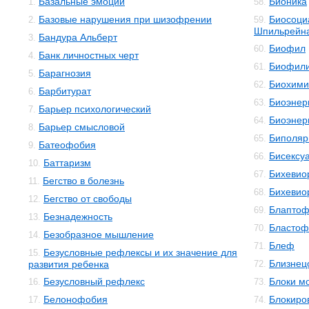
Базальные эмоции
Бионика
1.
58.
Базовые нарушения при шизофрении
Биосоци
2.
59.
Шпильрейн
Бандура Альберт
3.
Биофил
60.
Банк личностных черт
4.
Биофил
61.
Барагнозия
5.
Биохими
62.
Барбитурат
6.
Биоэнер
63.
Барьер психологический
7.
Биоэнер
64.
Барьер смысловой
8.
Биполяр
65.
Батеофобия
9.
Бисексу
66.
Баттаризм
10.
Бихевио
67.
Бегство в болезнь
11.
Бихевио
68.
Бегство от свободы
12.
Блаптоф
69.
Безнадежность
13.
Бластоф
70.
Безобразное мышление
14.
Блеф
71.
Безусловные рефлексы и их значение для
15.
Близнец
развития ребенка
72.
Безусловный рефлекс
Блоки м
16.
73.
Белонофобия
Блокиро
17.
74.