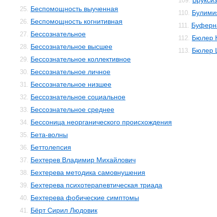
Брукси
109.
Беспомощность выученная
25.
Булими
110.
Беспомощность когнитивная
26.
Буферн
111.
Бессознательное
27.
Бюлер 
112.
Бессознательное высшее
28.
Бюлер 
113.
Бессознательное коллективное
29.
Бессознательное личное
30.
Бессознательное низшее
31.
Бессознательное социальное
32.
Бессознательное среднее
33.
Бессоница неорганического происхождения
34.
Бета-волны
35.
Беттолепсия
36.
Бехтерев Владимир Михайлович
37.
Бехтерева методика самовнушения
38.
Бехтерева психотерапевтическая триада
39.
Бехтерева фобические симптомы
40.
Бёрт Сирил Людовик
41.