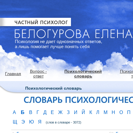
Психология не дает однозначных ответов,
а лишь помогает лучше понять себя
Вопрос -
Психологический
Психо
Главная
ответ
словарь
Психологический словарь
Б
А
В
Г
Д
Е
Ж
З
И
Й
К
Л
М
Н
О
П
Щ
Э
Ю
Я
(слов в словаре - 3072)