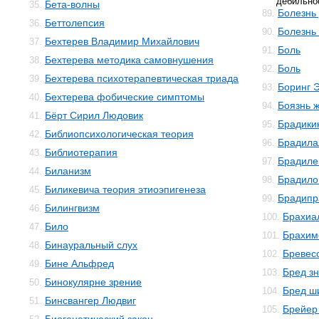
дебильно
Бета-волны
35.
Болезнь
89.
Беттолепсия
36.
Болезнь
90.
Бехтерев Владимир Михайлович
37.
Боль
91.
Бехтерева методика самовнушения
38.
Боль
92.
Бехтерева психотерапевтическая триада
39.
Боринг 
93.
Бехтерева фобические симптомы
40.
Боязнь 
94.
Бёрт Сирил Людовик
41.
Брадики
95.
Библиопсихологическая теория
42.
Брадила
96.
Библиотерапия
43.
Брадиле
97.
Биланизм
44.
Брадило
98.
Биликевича теория этиоэпигенеза
45.
Брадипр
99.
Билингвизм
46.
Брахиа
100.
Било
47.
Брахим
101.
Бинауральный слух
48.
Бревес
102.
Бине Альфред
49.
Бред з
103.
Бинокулярне зрение
50.
Бред ш
104.
Бинсвангер Людвиг
51.
Брейер
105.