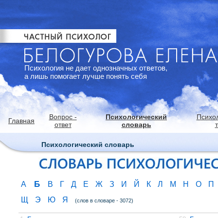
Психология не дает однозначных ответов,
а лишь помогает лучше понять себя
Вопрос -
Психологический
Психо
Главная
ответ
словарь
Психологический словарь
Б
А
В
Г
Д
Е
Ж
З
И
Й
К
Л
М
Н
О
П
Щ
Э
Ю
Я
(слов в словаре - 3072)