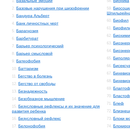
Базальные эмоции
Бионика
1.
58.
Базовые нарушения при шизофрении
Биосоци
2.
59.
Шпильрейн
Бандура Альберт
3.
Биофил
60.
Банк личностных черт
4.
Биофил
61.
Барагнозия
5.
Биохими
62.
Барбитурат
6.
Биоэнер
63.
Барьер психологический
7.
Биоэнер
64.
Барьер смысловой
8.
Биполяр
65.
Батеофобия
9.
Бисексу
66.
Баттаризм
10.
Бихевио
67.
Бегство в болезнь
11.
Бихевио
68.
Бегство от свободы
12.
Блаптоф
69.
Безнадежность
13.
Бластоф
70.
Безобразное мышление
14.
Блеф
71.
Безусловные рефлексы и их значение для
15.
Близнец
развития ребенка
72.
Безусловный рефлекс
Блоки м
16.
73.
Белонофобия
Блокиро
17.
74.