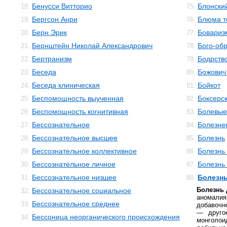
Бенусси Витторио
Блонски
18.
75.
Бергсон Анри
Блюма те
19.
76.
Берн Эрик
Бовариз
20.
77.
Бернштейн Николай Александрович
Бого-об
21.
78.
Бертранизм
Бодрств
22.
79.
Беседа
Божович
23.
80.
Беседа клиническая
Бойкот
24.
81.
Беспомощность выученная
Боксерс
25.
82.
Беспомощность когнитивная
Болевы
26.
83.
Бессознательное
Болезне
27.
84.
Бессознательное высшее
Болезнь
28.
85.
Бессознательное коллективное
Болезнь
29.
86.
Бессознательное личное
Болезнь
30.
87.
Бессознательное низшее
Болезнь
31.
88.
Болезнь 
Бессознательное социальное
32.
аномал
Бессознательное среднее
33.
добавочн
— другое
Бессоница неорганического происхождения
34.
монголо