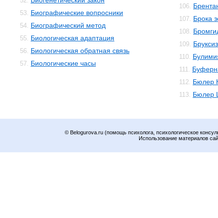
Биогенетический закон
52.
Брента
106.
Биографические вопросники
53.
Брока 
107.
Биографический метод
54.
Бромги
108.
Биологическая адаптация
55.
Брукси
109.
Биологическая обратная связь
56.
Булими
110.
Биологические часы
57.
Буферн
111.
Бюлер 
112.
Бюлер 
113.
© Belogurova.ru (помощь психолога, психологическое консул
Использование материалов сайт