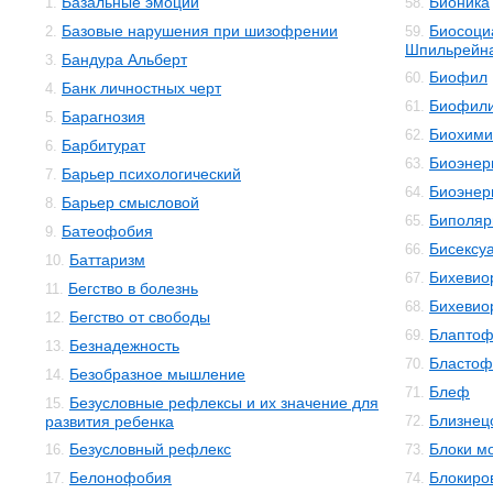
Базальные эмоции
Бионика
1.
58.
Базовые нарушения при шизофрении
Биосоци
2.
59.
Шпильрейн
Бандура Альберт
3.
Биофил
60.
Банк личностных черт
4.
Биофил
61.
Барагнозия
5.
Биохими
62.
Барбитурат
6.
Биоэнер
63.
Барьер психологический
7.
Биоэнер
64.
Барьер смысловой
8.
Биполяр
65.
Батеофобия
9.
Бисексу
66.
Баттаризм
10.
Бихевио
67.
Бегство в болезнь
11.
Бихевио
68.
Бегство от свободы
12.
Блаптоф
69.
Безнадежность
13.
Бластоф
70.
Безобразное мышление
14.
Блеф
71.
Безусловные рефлексы и их значение для
15.
Близнец
развития ребенка
72.
Безусловный рефлекс
Блоки м
16.
73.
Белонофобия
Блокиро
17.
74.