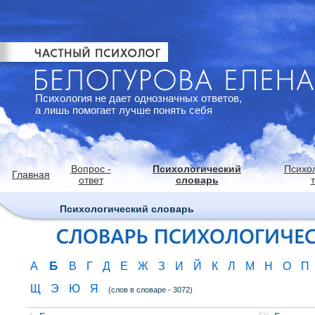
Психология не дает однозначных ответов,
а лишь помогает лучше понять себя
Вопрос -
Психологический
Психо
Главная
ответ
словарь
Психологический словарь
Б
А
В
Г
Д
Е
Ж
З
И
Й
К
Л
М
Н
О
П
Щ
Э
Ю
Я
(слов в словаре - 3072)