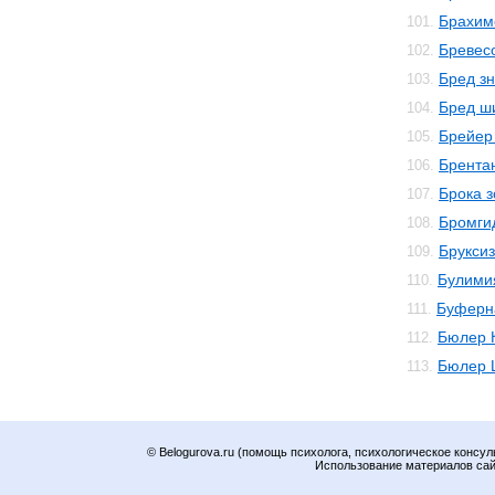
Брахим
101.
Бревес
102.
Бред з
103.
Бред ш
104.
Брейер
105.
Брента
106.
Брока 
107.
Бромги
108.
Брукси
109.
Булими
110.
Буферн
111.
Бюлер 
112.
Бюлер 
113.
© Belogurova.ru (помощь психолога, психологическое консул
Использование материалов сайт