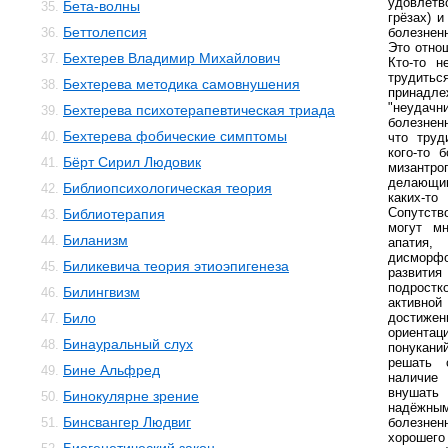
удовлетв
Бета-волны
35.
грёзах) и
Беттолепсия
36.
болезненн
Это отно
Бехтерев Владимир Михайлович
37.
Кто-то н
трудитьс
Бехтерева методика самовнушения
38.
принад
"неуда
Бехтерева психотерапевтическая триада
39.
болезнен
Бехтерева фобические симптомы
40.
что труд
кого-то 
Бёрт Сирил Людовик
41.
мизантр
делающим
Библиопсихологическая теория
42.
каких-то
Сопутств
Библиотерапия
43.
могут мн
Биланизм
44.
апатия
дисморфо
Биликевича теория этиоэпигенеза
45.
развити
подростк
Билингвизм
46.
активно
Било
достиже
47.
ориентац
Бинауральный слух
48.
понукан
решать 
Бине Альфред
49.
наличие
внушать
Бинокулярне зрение
50.
надёжн
Бинсвангер Людвиг
51.
болезн
хорошег