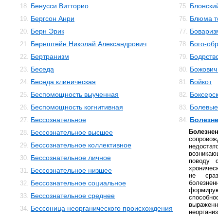
Бенусси Витторио
Блонски
18.
75.
Бергсон Анри
Блюма те
19.
76.
Берн Эрик
Бовариз
20.
77.
Бернштейн Николай Александрович
Бого-об
21.
78.
Бертранизм
Бодрств
22.
79.
Беседа
Божович
23.
80.
Беседа клиническая
Бойкот
24.
81.
Беспомощность выученная
Боксерс
25.
82.
Беспомощность когнитивная
Болевы
26.
83.
Бессознательное
Болезне
27.
84.
Болезне
Бессознательное высшее
28.
сопровож
Бессознательное коллективное
29.
недостат
возника
Бессознательное личное
30.
поводу 
хроническ
Бессознательное низшее
31.
не сра
Бессознательное социальное
болезнен
32.
формирую
Бессознательное среднее
33.
способ
выраже
Бессоница неорганического происхождения
34.
неорга