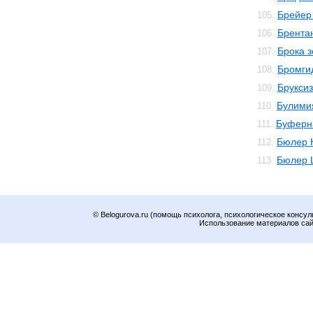
Брейер
105.
Брента
106.
Брока 
107.
Бромги
108.
Брукси
109.
Булими
110.
Буферн
111.
Бюлер 
112.
Бюлер 
113.
© Belogurova.ru (помощь психолога, психологическое консул
Использование материалов сайт