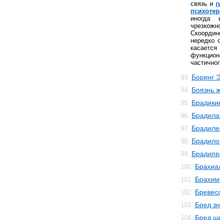
связь и
г
психотер
иногда 
чрезко
Скоордин
нередко 
касает
функцио
частичног
Боринг 
93.
Боязнь 
94.
Брадики
95.
Брадила
96.
Брадиле
97.
Брадило
98.
Брадипр
99.
Брахиа
100.
Брахим
101.
Бревес
102.
Бред з
103.
Бред ш
104.