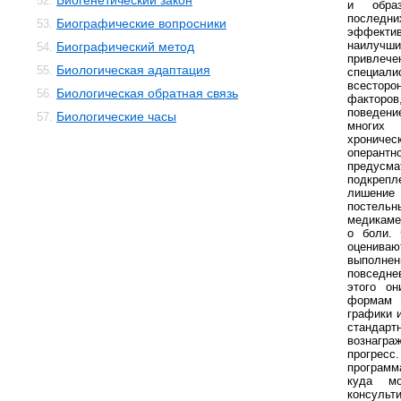
Биогенетический закон
52.
и обра
последни
Биографические вопросники
53.
эффектив
наилуч
Биографический метод
54.
привлече
Биологическая адаптация
55.
специа
всесто
Биологическая обратная связь
56.
факторов
поведени
Биологические часы
57.
многих
хроничес
опера
предус
подкреп
лишени
постел
медикаме
о боли. 
оценив
выполне
повседне
этого он
формам
графики 
станда
вознагра
прогре
программ
куда мо
консульт