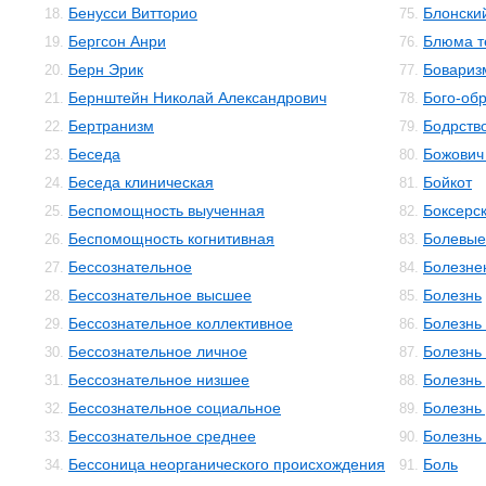
Бенусси Витторио
Блонски
18.
75.
Бергсон Анри
Блюма те
19.
76.
Берн Эрик
Бовариз
20.
77.
Бернштейн Николай Александрович
Бого-об
21.
78.
Бертранизм
Бодрств
22.
79.
Беседа
Божович
23.
80.
Беседа клиническая
Бойкот
24.
81.
Беспомощность выученная
Боксерс
25.
82.
Беспомощность когнитивная
Болевы
26.
83.
Бессознательное
Болезне
27.
84.
Бессознательное высшее
Болезнь
28.
85.
Бессознательное коллективное
Болезнь
29.
86.
Бессознательное личное
Болезнь
30.
87.
Бессознательное низшее
Болезнь
31.
88.
Бессознательное социальное
Болезнь
32.
89.
Бессознательное среднее
Болезнь
33.
90.
Бессоница неорганического происхождения
Боль
34.
91.