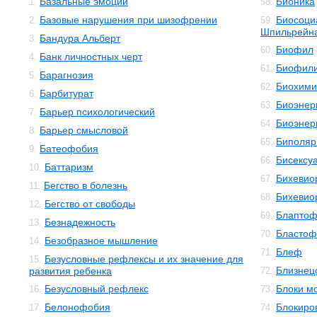
Базальные эмоции
Бионика
1.
58.
Базовые нарушения при шизофрении
Биосоци
2.
59.
Шпильрейн
Бандура Альберт
3.
Биофил
60.
Банк личностных черт
4.
Биофил
61.
Барагнозия
5.
Биохими
62.
Барбитурат
6.
Биоэнер
63.
Барьер психологический
7.
Биоэнер
64.
Барьер смысловой
8.
Биполяр
65.
Батеофобия
9.
Бисексу
66.
Баттаризм
10.
Бихевио
67.
Бегство в болезнь
11.
Бихевио
68.
Бегство от свободы
12.
Блаптоф
69.
Безнадежность
13.
Бластоф
70.
Безобразное мышление
14.
Блеф
71.
Безусловные рефлексы и их значение для
15.
Близнец
развития ребенка
72.
Безусловный рефлекс
Блоки м
16.
73.
Белонофобия
Блокиро
17.
74.