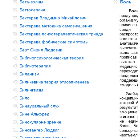
Бета-волны
Боль
35.
92.
Беттолепсия
36.
Бол
предупр
Бехтерев Владимир Михайлович
37.
организ
причинен
Бехтерева методика самовнушения
38.
среди 
Бехтерева психотерапевтическая триада
39.
распрос
являет
Бехтерева фобические симптомы
40.
анатомич
вылечить
Бёрт Сирил Людовик
41.
использ
прописа
Библиопсихологическая теория
42.
вытека
Библиотерапия
43.
медицинс
переходи
Биланизм
44.
продолжа
поддающе
Биликевича теория этиоэпигенеза
45.
«модель б
Билингвизм
46.
Уилб
Било
47.
концепц
которой 
Бинауральный слух
48.
результа
эмоциона
Бине Альфред
49.
и играют
не един
Бинокулярне зрение
50.
боли. Б
Бинсвангер Людвиг
51.
сенсор
неотъемл