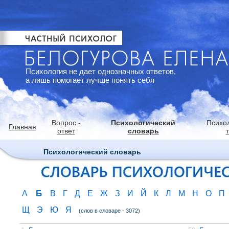
Психология не дает однозначных ответов,
а лишь помогает лучше понять себя
Вопрос -
Психологический
Психо
Главная
ответ
словарь
Психологический словарь
Б
А
В
Г
Д
Е
Ж
З
И
Й
К
Л
М
Н
О
П
Щ
Э
Ю
Я
(слов в словаре - 3072)