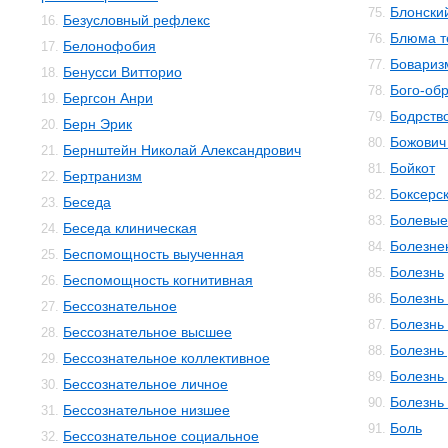
Блонски
75.
Безусловный рефлекс
16.
Блюма те
76.
Белонофобия
17.
Бовариз
77.
Бенусси Витторио
18.
Бого-об
78.
Бергсон Анри
19.
Бодрств
79.
Берн Эрик
20.
Божович
80.
Бернштейн Николай Александрович
21.
Бойкот
81.
Бертранизм
22.
Боксерс
82.
Беседа
23.
Болевы
83.
Беседа клиническая
24.
Болезне
84.
Беспомощность выученная
25.
Болезнь
85.
Беспомощность когнитивная
26.
Болезнь
86.
Бессознательное
27.
Болезнь
87.
Бессознательное высшее
28.
Болезнь
88.
Бессознательное коллективное
29.
Болезнь
89.
Бессознательное личное
30.
Болезнь
90.
Бессознательное низшее
31.
Боль
91.
Бессознательное социальное
32.