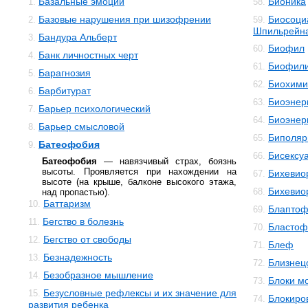
Базальные эмоции
Бионика
1.
58.
Базовые нарушения при шизофрении
Биосоци
2.
59.
Шпильрейн
Бандура Альберт
3.
Биофил
60.
Банк личностных черт
4.
Биофил
61.
Барагнозия
5.
Биохими
62.
Барбитурат
6.
Биоэнер
63.
Барьер психологический
7.
Биоэнер
64.
Барьер смысловой
8.
Биполяр
65.
Батеофобия
9.
Бисексу
66.
Батеофобия
— навязчивый страх, боязнь
высоты. Проявляется при нахождении на
Бихевио
67.
высоте (на крыше, балконе высокого этажа,
Бихевио
68.
над пропастью).
Баттаризм
10.
Блаптоф
69.
Бегство в болезнь
11.
Бластоф
70.
Бегство от свободы
12.
Блеф
71.
Безнадежность
13.
Близнец
72.
Безобразное мышление
14.
Блоки м
73.
Безусловные рефлексы и их значение для
15.
Блокиро
74.
развития ребенка