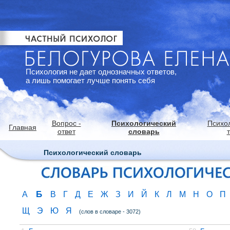
Психология не дает однозначных ответов,
а лишь помогает лучше понять себя
Вопрос -
Психологический
Психо
Главная
ответ
словарь
Психологический словарь
Б
А
В
Г
Д
Е
Ж
З
И
Й
К
Л
М
Н
О
П
Щ
Э
Ю
Я
(слов в словаре - 3072)