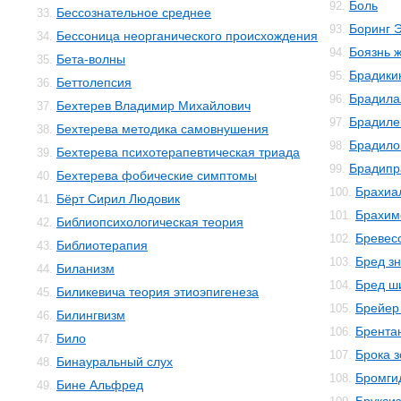
Боль
92.
Бессознательное среднее
33.
Боринг 
93.
Бессоница неорганического происхождения
34.
Боязнь 
94.
Бета-волны
35.
Брадики
95.
Беттолепсия
36.
Брадила
96.
Бехтерев Владимир Михайлович
37.
Брадиле
97.
Бехтерева методика самовнушения
38.
Брадило
98.
Бехтерева психотерапевтическая триада
39.
Брадипр
99.
Бехтерева фобические симптомы
40.
Брахиа
100.
Бёрт Сирил Людовик
41.
Брахим
101.
Библиопсихологическая теория
42.
Бревес
102.
Библиотерапия
43.
Бред з
103.
Биланизм
44.
Бред ш
104.
Биликевича теория этиоэпигенеза
45.
Брейер
105.
Билингвизм
46.
Брента
106.
Било
47.
Брока 
107.
Бинауральный слух
48.
Бромги
108.
Бине Альфред
49.