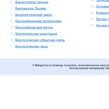
Брукси
109.
Бинокулярне зрение
50.
Булими
110.
Бинсвангер Людвиг
51.
Буферн
111.
Биогенетический закон
52.
Бюлер 
112.
Биографические вопросники
53.
Бюлер 
113.
Биографический метод
54.
Биологическая адаптация
55.
Биологическая обратная связь
56.
Биологические часы
57.
© Belogurova.ru (помощь психолога, психологическое консул
Использование материалов сайт