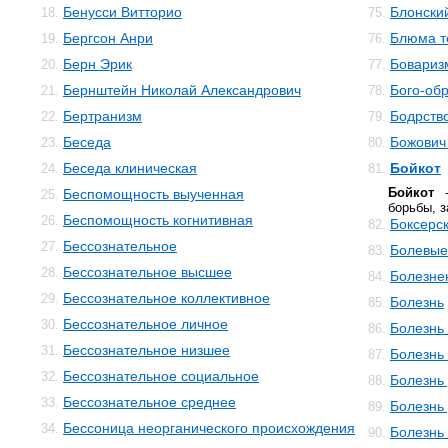
Бенусси Витторио
Блонски
18.
75.
Бергсон Анри
Блюма те
19.
76.
Берн Эрик
Бовариз
20.
77.
Бернштейн Николай Александрович
Бого-об
21.
78.
Бертранизм
Бодрств
22.
79.
Беседа
Божович
23.
80.
Беседа клиническая
Бойкот
24.
81.
Бойкот
-
Беспомощность выученная
25.
борьбы, з
Беспомощность когнитивная
26.
Боксерс
82.
Бессознательное
27.
Болевы
83.
Бессознательное высшее
28.
Болезне
84.
Бессознательное коллективное
29.
Болезнь
85.
Бессознательное личное
30.
Болезнь
86.
Бессознательное низшее
31.
Болезнь
87.
Бессознательное социальное
32.
Болезнь
88.
Бессознательное среднее
33.
Болезнь
89.
Бессоница неорганического происхождения
34.
Болезнь
90.