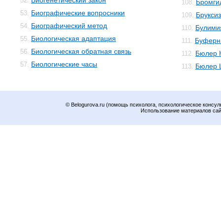
Биогенетический закон
52.
Бромги
108.
Биографические вопросники
53.
Брукси
109.
Биографический метод
54.
Булими
110.
Биологическая адаптация
55.
Буферн
111.
Биологическая обратная связь
56.
Бюлер 
112.
Биологические часы
57.
Бюлер 
113.
© Belogurova.ru (помощь психолога, психологическое консул
Использование материалов сайт