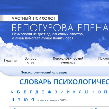
Психология не дает однозначных ответов,
а лишь помогает лучше понять себя
Вопрос -
Психологический
Психо
Главная
ответ
словарь
Психологический словарь
Б
А
В
Г
Д
Е
Ж
З
И
Й
К
Л
М
Н
О
П
Щ
Э
Ю
Я
(слов в словаре - 3072)