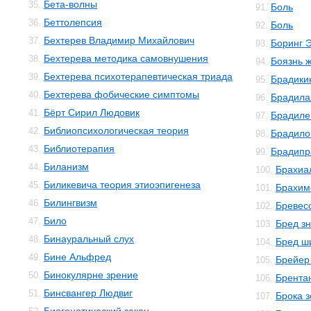
Бета-волны
35.
Боль
91.
Беттолепсия
36.
Боль
92.
Бехтерев Владимир Михайлович
37.
Боринг 
93.
Бехтерева методика самовнушения
38.
Боязнь 
94.
Бехтерева психотерапевтическая триада
39.
Брадики
95.
Бехтерева фобические симптомы
40.
Брадила
96.
Бёрт Сирил Людовик
41.
Брадиле
97.
Библиопсихологическая теория
42.
Брадило
98.
Библиотерапия
43.
Брадипр
99.
Биланизм
44.
Брахиа
100.
Биликевича теория этиоэпигенеза
45.
Брахим
101.
Билингвизм
46.
Бревес
102.
Било
47.
Бред з
103.
Бинауральный слух
48.
Бред ш
104.
Бине Альфред
49.
Брейер
105.
Бинокулярне зрение
50.
Брента
106.
Бинсвангер Людвиг
51.
Брока 
107.