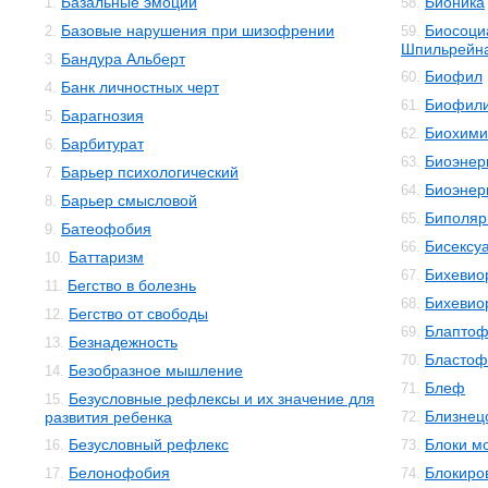
Базальные эмоции
Бионика
1.
58.
Базовые нарушения при шизофрении
Биосоци
2.
59.
Шпильрейн
Бандура Альберт
3.
Биофил
60.
Банк личностных черт
4.
Биофил
61.
Барагнозия
5.
Биохими
62.
Барбитурат
6.
Биоэнер
63.
Барьер психологический
7.
Биоэнер
64.
Барьер смысловой
8.
Биполяр
65.
Батеофобия
9.
Бисексу
66.
Баттаризм
10.
Бихевио
67.
Бегство в болезнь
11.
Бихевио
68.
Бегство от свободы
12.
Блаптоф
69.
Безнадежность
13.
Бластоф
70.
Безобразное мышление
14.
Блеф
71.
Безусловные рефлексы и их значение для
15.
Близнец
развития ребенка
72.
Безусловный рефлекс
Блоки м
16.
73.
Белонофобия
Блокиро
17.
74.