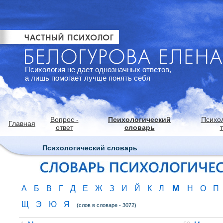
Психология не дает однозначных ответов,
а лишь помогает лучше понять себя
Вопрос -
Психологический
Психо
Главная
ответ
словарь
Психологический словарь
М
А
Б
В
Г
Д
Е
Ж
З
И
Й
К
Л
Н
О
П
Щ
Э
Ю
Я
(слов в словаре - 3072)