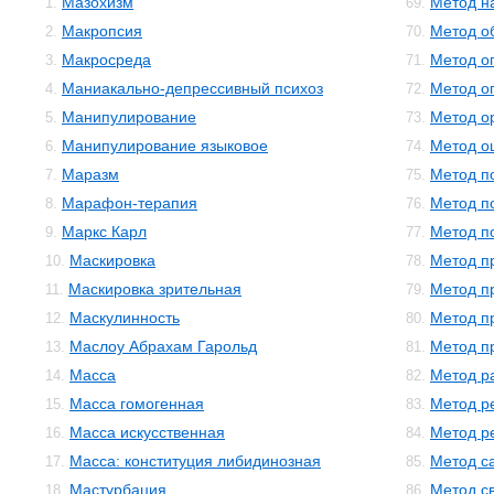
Мазохизм
Метод н
1.
69.
Макропсия
Метод о
2.
70.
Макросреда
Метод о
3.
71.
Маниакально-депрессивный психоз
Метод о
4.
72.
Манипулирование
Метод о
5.
73.
Манипулирование языковое
Метод о
6.
74.
Маразм
Метод п
7.
75.
Марафон-терапия
Метод п
8.
76.
Маркс Карл
Метод п
9.
77.
Маскировка
Метод п
10.
78.
Маскировка зрительная
Метод п
11.
79.
Маскулинность
Метод п
12.
80.
Маслоу Абрахам Гарольд
Метод п
13.
81.
Масса
Метод р
14.
82.
Масса гомогенная
Метод р
15.
83.
Масса искусственная
Метод р
16.
84.
Масса: конституция либидинозная
Метод с
17.
85.
Мастурбация
Метод с
18.
86.