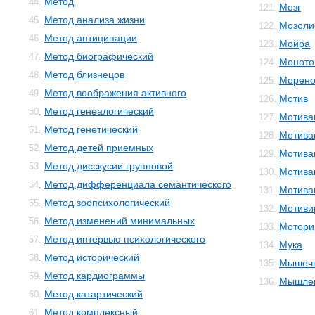
Метод
44.
Мозг
121.
Метод анализа жизни
45.
Мозоли
122.
Метод антиципации
46.
Мойра
123.
Метод биографический
47.
Моното
124.
Метод близнецов
48.
Морено
125.
Метод воображения активного
49.
Мотив
126.
Метод генеалогический
50.
Мотива
127.
Метод генетический
51.
Мотива
128.
Метод детей приемных
52.
Мотива
129.
Метод дисскусии групповой
53.
Мотива
130.
Метод дифференциала семантического
54.
Мотива
131.
Метод зоопсихологический
55.
Мотиви
132.
Метод изменений минимальных
56.
Мотори
133.
Метод интервью психологического
57.
Мука
134.
Метод исторический
58.
Мышечн
135.
Метод кардиограммы
59.
Мышле
136.
Метод катартический
60.
Метод комплексный
61.