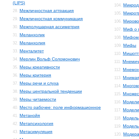
(LIPS)
Микрод
104.
Межличностная аттракция
28.
Микрот
105.
Межличностная коммуникация
29.
Мирово
106.
Межполушарная ассиметрия
30.
Миф о 
107.
Меланхолик
31.
Мифом
108.
Меланхолия
32.
Мифы
109.
Менталитет
33.
Мишотт
110.
Мерлин Вольф Соломонович
34.
Мнемич
111.
Меры креативности
35.
Мнемон
112.
Меры критерия
36.
Мнимая
113.
Меры речи и слуха
37.
Многом
114.
Меры центральной тенденции
38.
Множес
115.
Меры читаемости
39.
Модели
116.
Место рабочее: поле информационное
40.
Модели
117.
Метанойя
41.
Модель
118.
Метапсихология
42.
Модель 
119.
Метасимуляция
43.
Модера
120.