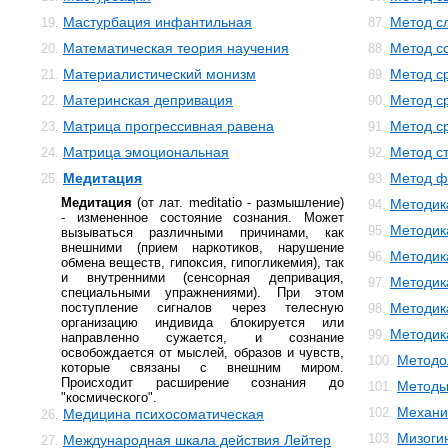
Мастурбация инфантильная
Метод с
19.
87.
Математическая теория научения
Метод с
20.
88.
Материалистический монизм
Метод с
21.
89.
Материнская депривация
Метод с
22.
90.
Матрица прогрессивная равена
Метод с
23.
91.
Матрица эмоциональная
Метод с
24.
92.
Медитация
Метод ф
25.
93.
Медитация
(от лат. meditatiо - размышление)
Методик
94.
- измененное состояние сознания. Может
Методик
95.
вызываться различными причинами, как
внешними (прием наркотиков, нарушение
Методик
96.
обмена веществ, гипоксия, гипогликемия), так
и внутренними (сенсорная депривация,
Методик
97.
специальными упражнениями). При этом
поступление сигналов через телесную
Методик
98.
организацию индивида блокируется или
Методика
99.
направленно сужается, и сознание
освобождается от мыслей, образов и чувств,
Методо
100.
которые связаны с внешним миром.
Происходит расширение сознания до
Методы
101.
"космического".
Механи
102.
Медицина психосоматическая
26.
Мизоги
103.
Международная шкала действия Лейтер
27.