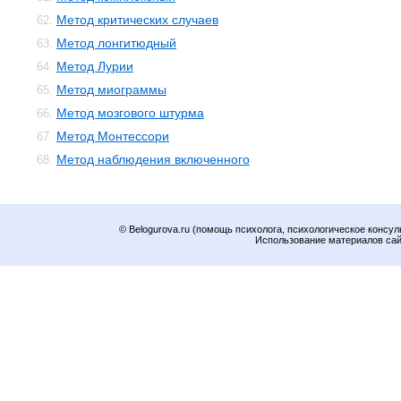
Метод критических случаев
62.
Метод лонгитюдный
63.
Метод Лурии
64.
Метод миограммы
65.
Метод мозгового штурма
66.
Метод Монтессори
67.
Метод наблюдения включенного
68.
© Belogurova.ru (помощь психолога, психологическое консул
Использование материалов сайт