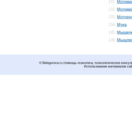
Мотива
131.
Мотиви
132.
Мотори
133.
Мука
134.
Мышечн
135.
Мышле
136.
© Belogurova.ru (помощь психолога, психологическое консул
Использование материалов сайт