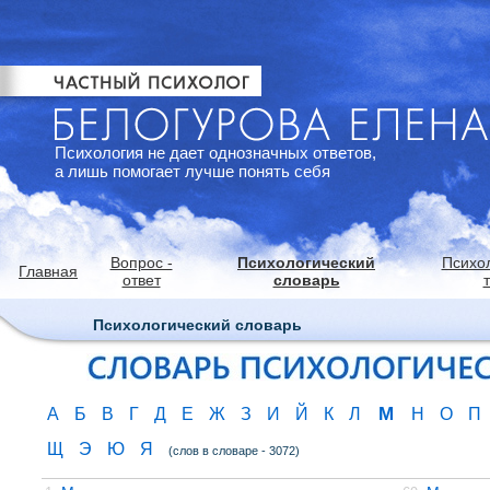
Психология не дает однозначных ответов,
а лишь помогает лучше понять себя
Вопрос -
Психологический
Психо
Главная
ответ
словарь
Психологический словарь
М
А
Б
В
Г
Д
Е
Ж
З
И
Й
К
Л
Н
О
П
Щ
Э
Ю
Я
(слов в словаре - 3072)