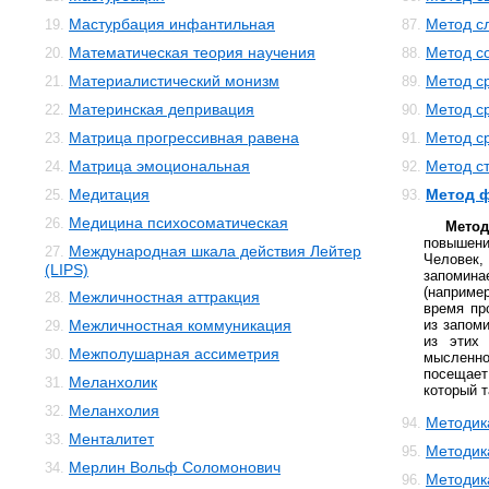
Мастурбация инфантильная
Метод с
19.
87.
Математическая теория научения
Метод с
20.
88.
Материалистический монизм
Метод с
21.
89.
Материнская депривация
Метод с
22.
90.
Матрица прогрессивная равена
Метод с
23.
91.
Матрица эмоциональная
Метод с
24.
92.
Медитация
Метод 
25.
93.
Медицина психосоматическая
26.
Метод
повышени
Международная шкала действия Лейтер
27.
Человек
(LIPS)
запоми
(наприме
Межличностная аттракция
28.
время пр
Межличностная коммуникация
из запом
29.
из этих 
Межполушарная ассиметрия
30.
мысленн
посещает
Меланхолик
31.
который т
Меланхолия
32.
Методик
94.
Менталитет
33.
Методик
95.
Мерлин Вольф Соломонович
34.
Методик
96.