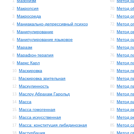
Мазохизм
Метод н
1.
69.
Макропсия
Метод о
2.
70.
Макросреда
Метод о
3.
71.
Маниакально-депрессивный психоз
Метод о
4.
72.
Манипулирование
Метод о
5.
73.
Манипулирование языковое
Метод о
6.
74.
Маразм
Метод п
7.
75.
Марафон-терапия
Метод п
8.
76.
Маркс Карл
Метод п
9.
77.
Маскировка
Метод п
10.
78.
Маскировка зрительная
Метод п
11.
79.
Маскулинность
Метод п
12.
80.
Маслоу Абрахам Гарольд
Метод п
13.
81.
Масса
Метод р
14.
82.
Масса гомогенная
Метод р
15.
83.
Масса искусственная
Метод р
16.
84.
Масса: конституция либидинозная
Метод с
17.
85.
Мастурбация
Метод с
18.
86.