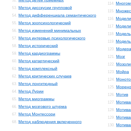
Метод детей приемных
52.
Многом
114.
Метод дисскусии групповой
53.
Множес
115.
Метод дифференциала семантического
54.
Модели
116.
Метод зоопсихологический
55.
Модели
117.
Метод изменений минимальных
56.
Модель
118.
Метод интервью психологического
57.
Модель 
119.
Метод исторический
58.
Модера
120.
Метод кардиограммы
59.
Мозг
121.
Метод катартический
60.
Мозоли
122.
Метод комплексный
61.
Мойра
123.
Метод критических случаев
62.
Моното
124.
Метод лонгитюдный
63.
Морено
125.
Метод Лурии
64.
Мотив
126.
Метод миограммы
65.
Мотива
127.
Метод мозгового штурма
66.
Мотива
128.
Метод Монтессори
67.
Мотива
129.
Метод наблюдения включенного
68.
Мотива
130.