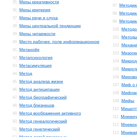
Меры креативности
35.
Методик
97.
Меры критерия
36.
Методик
98.
Меры речи и слуха
37.
Методика
99.
Меры центральной тенденции
38.
Методо
100.
Меры читаемости
39.
Методы
101.
Место рабочее: поле информационное
40.
Механи
102.
Метанойя
41.
Мизоги
103.
Метапсихология
42.
Микрод
104.
Метасимуляция
43.
Микрот
105.
Метод
44.
Мирово
106.
Метод анализа жизни
45.
Миф о 
107.
Метод антиципации
46.
Мифом
108.
Метод биографический
47.
Мифы
109.
Метод близнецов
48.
Мишотт
110.
Метод воображения активного
49.
Мнемич
111.
Метод генеалогический
50.
Мнемон
112.
Метод генетический
51.
Мнимая
113.