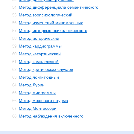
Метод дифференциала семантического
54.
Метод зоопсихологический
55.
Метод изменений минимальных
56.
Метод интервью психологического
57.
Метод исторический
58.
Метод кардиограммы
59.
Метод катартический
60.
Метод комплексный
61.
Метод критических случаев
62.
Метод лонгитюдный
63.
Метод Лурии
64.
Метод миограммы
65.
Метод мозгового штурма
66.
Метод Монтессори
67.
Метод наблюдения включенного
68.