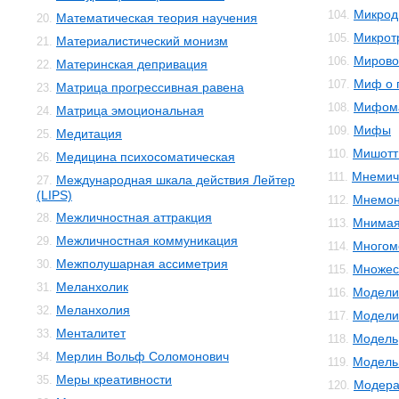
Микрод
104.
Математическая теория научения
20.
Микрот
105.
Материалистический монизм
21.
Мирово
106.
Материнская депривация
22.
Миф о 
107.
Матрица прогрессивная равена
23.
Мифом
108.
Матрица эмоциональная
24.
Мифы
109.
Медитация
25.
Мишотт
110.
Медицина психосоматическая
26.
Мнемич
111.
Международная шкала действия Лейтер
27.
(LIPS)
Мнемон
112.
Межличностная аттракция
28.
Мнимая
113.
Межличностная коммуникация
29.
Многом
114.
Межполушарная ассиметрия
30.
Множес
115.
Меланхолик
31.
Модели
116.
Меланхолия
32.
Модели
117.
Менталитет
33.
Модель
118.
Мерлин Вольф Соломонович
34.
Модель 
119.
Меры креативности
35.
Модера
120.