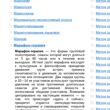
Мазохизм
Метод н
1.
69.
Макропсия
Метод о
2.
70.
Макросреда
Метод о
3.
71.
Маниакально-депрессивный психоз
Метод о
4.
72.
Манипулирование
Метод о
5.
73.
Манипулирование языковое
Метод о
6.
74.
Маразм
Метод п
7.
75.
Марафон-терапия
Метод п
8.
76.
Марафон-терапия
— это форма групповой
Метод п
77.
психотерапии, сеансы которой могут длиться
Метод п
78.
от 5 до 48 часов или в течение всех
выходных. Истоки групп марафона восходят
Метод п
79.
к культурным и философским принципам
движения групп встреч, тренинга
Метод п
80.
сензитивности и движения за человеческим
ростом или потенциалом. Два лидера группы
Метод п
81.
и 10—14 ее участников используют групповое
Метод р
82.
давление на всем протяжении длительных
сеансов для достижения близости в
Метод р
83.
интенсивном общении участников. Внимание
центрировано на настоящем моменте — на
Метод р
84.
том, что происходит «здесь и сейчас»,
Метод с
приоритет отдается непосредственному
85.
самоощущению и самовыражению, открытой
Метод с
86.