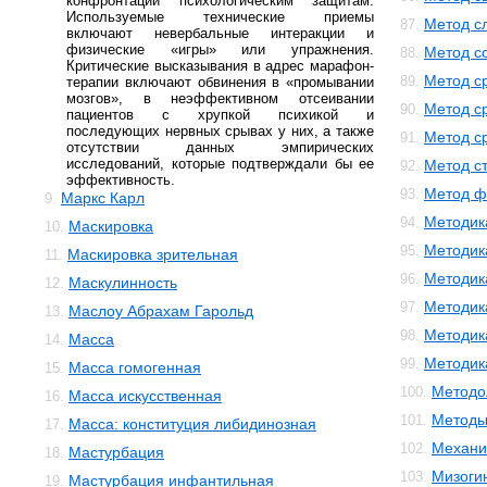
конфронтации психологическим защитам.
Используемые технические приемы
Метод с
87.
включают невербальные интеракции и
физические «игры» или упражнения.
Метод с
88.
Критические высказывания в адрес марафон-
Метод с
89.
терапии включают обвинения в «промывании
мозгов», в неэффективном отсеивании
Метод с
90.
пациентов с хрупкой психикой и
последующих нервных срывах у них, а также
Метод с
91.
отсутствии данных эмпирических
исследований, которые подтверждали бы ее
Метод с
92.
эффективность.
Метод ф
93.
Маркс Карл
9.
Методик
94.
Маскировка
10.
Методик
95.
Маскировка зрительная
11.
Методик
96.
Маскулинность
12.
Методик
97.
Маслоу Абрахам Гарольд
13.
Методик
98.
Масса
14.
Методика
99.
Масса гомогенная
15.
Методо
100.
Масса искусственная
16.
Методы
101.
Масса: конституция либидинозная
17.
Механи
102.
Мастурбация
18.
Мизоги
103.
Мастурбация инфантильная
19.