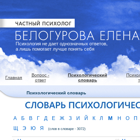
Психология не дает однозначных ответов,
а лишь помогает лучше понять себя
Вопрос -
Психологический
Психо
Главная
ответ
словарь
Психологический словарь
М
А
Б
В
Г
Д
Е
Ж
З
И
Й
К
Л
Н
О
П
Щ
Э
Ю
Я
(слов в словаре - 3072)