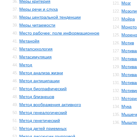
Меры критерия
36.
Мозг
121.
Меры речи и слуха
37.
Мозоли
122.
Меры центральной тенденции
38.
Мойра
123.
Меры читаемости
39.
Моното
124.
Место рабочее: поле информационное
40.
Морено
125.
Метанойя
41.
Мотив
126.
Метапсихология
42.
Мотива
127.
Метасимуляция
43.
Мотива
128.
Метод
44.
Мотива
129.
Метод анализа жизни
45.
Мотива
130.
Метод антиципации
46.
Мотива
131.
Метод биографический
47.
Мотиви
132.
Метод близнецов
48.
Мотори
133.
Метод воображения активного
49.
Мука
134.
Метод генеалогический
50.
Мышечн
135.
Метод генетический
51.
Мышле
136.
Метод детей приемных
52.
Метод дисскусии групповой
53.