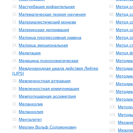
Мастурбация инфантильная
Метод с
19.
87.
Математическая теория научения
Метод с
20.
88.
Материалистический монизм
Метод с
21.
89.
Материнская депривация
Метод с
22.
90.
Матрица прогрессивная равена
Метод с
23.
91.
Матрица эмоциональная
Метод с
24.
92.
Медитация
Метод ф
25.
93.
Медицина психосоматическая
Методик
26.
94.
Международная шкала действия Лейтер
Методик
27.
95.
(LIPS)
Методик
96.
Межличностная аттракция
28.
Методик
97.
Межличностная коммуникация
29.
Методик
98.
Межполушарная ассиметрия
30.
Методика
99.
Меланхолик
31.
Методо
100.
Меланхолия
32.
Методы
101.
Менталитет
33.
Механи
102.
Мерлин Вольф Соломонович
34.
Мизоги
103.