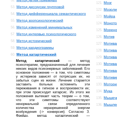
Метод детей приемных
52.
Мозг
121.
Метод дисскусии групповой
53.
Мозоли
122.
Метод дифференциала семантического
54.
Мойра
123.
Метод зоопсихологический
55.
Моното
124.
Метод изменений минимальных
56.
Морено
125.
Метод интервью психологического
57.
Мотив
126.
Метод исторический
58.
Мотива
127.
Метод кардиограммы
59.
Мотива
128.
Метод катартический
60.
Мотива
129.
Метод катартический
— метод
Мотива
130.
психотерапии, предназначенный для лечения
некоих видов психонервных заболеваний. Его
Мотива
131.
основное положение — в том, что симптомы
у истериков зависят от потрясших их, но
Мотиви
132.
забытых сцен из жизни. Лечение старается
Мотори
заставить больных вспомнить эти
133.
переживания в гипнозе и воспроизвести их;
Мука
134.
при этом происходит катарсис. Из этого же
положения вытекает часть теории — о том,
Мышечн
135.
что эти симптомы соответствуют
ненормальной связи определенного
Мышле
136.
количества неразрешенной энергии
возбуждения (-> конверсия). Согласно З.
Фрейду, метод катартический —