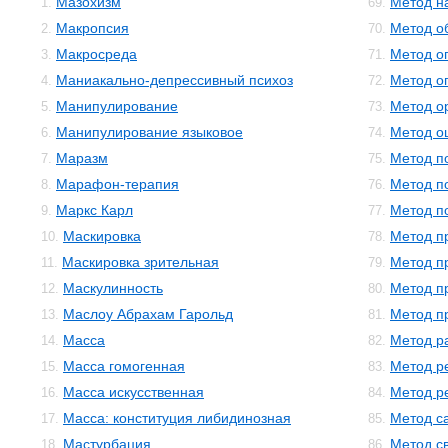
Мазохизм
Метод н
1.
69.
Макропсия
Метод о
2.
70.
Макросреда
Метод о
3.
71.
Маниакально-депрессивный психоз
Метод о
4.
72.
Манипулирование
Метод о
5.
73.
Манипулирование языковое
Метод о
6.
74.
Маразм
Метод п
7.
75.
Марафон-терапия
Метод п
8.
76.
Маркс Карл
Метод п
9.
77.
Маскировка
Метод п
10.
78.
Маскировка зрительная
Метод п
11.
79.
Маскулинность
Метод п
12.
80.
Маслоу Абрахам Гарольд
Метод п
13.
81.
Масса
Метод р
14.
82.
Масса гомогенная
Метод р
15.
83.
Масса искусственная
Метод р
16.
84.
Масса: конституция либидинозная
Метод с
17.
85.
Мастурбация
Метод с
18.
86.