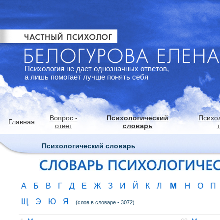
Психология не дает однозначных ответов,
а лишь помогает лучше понять себя
Вопрос -
Психологический
Психо
Главная
ответ
словарь
Психологический словарь
М
А
Б
В
Г
Д
Е
Ж
З
И
Й
К
Л
Н
О
П
Щ
Э
Ю
Я
(слов в словаре - 3072)