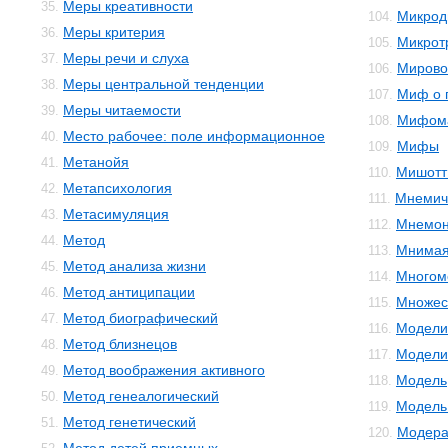
Меры креативности
35.
Микрод
104.
Меры критерия
36.
Микрот
105.
Меры речи и слуха
37.
Мирово
106.
Меры центральной тенденции
38.
Миф о 
107.
Меры читаемости
39.
Мифом
108.
Место рабочее: поле информационное
40.
Мифы
109.
Метанойя
41.
Мишотт
110.
Метапсихология
42.
Мнемич
111.
Метасимуляция
43.
Мнемон
112.
Метод
44.
Мнимая
113.
Метод анализа жизни
45.
Многом
114.
Метод антиципации
46.
Множес
115.
Метод биографический
47.
Модели
116.
Метод близнецов
48.
Модели
117.
Метод воображения активного
49.
Модель
118.
Метод генеалогический
50.
Модель 
119.
Метод генетический
51.
Модера
120.