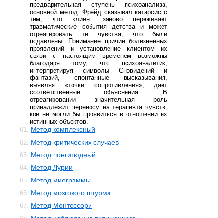
предварительная ступень психоанализа,
основной метод. Фрейд связывал катарсис с
тем, что клиент заново переживает
травматические события детства и может
отреагировать те чувства, что были
подавлены. Понимание причин болезненных
проявлений и установление клиентом их
связи с настоящим временем возможны
благодаря тому, что психоаналитик,
интерпретируя символы Сновидений и
фантазий, спонтанные высказывания,
выявляя «точки сопротивления», дает
соответственные объяснения. В
отреагировании значительная роль
принадлежит переносу на терапевта чувств,
кои не могли бы проявиться в отношении их
истинных объектов.
Метод комплексный
61.
Метод критических случаев
62.
Метод лонгитюдный
63.
Метод Лурии
64.
Метод миограммы
65.
Метод мозгового штурма
66.
Метод Монтессори
67.