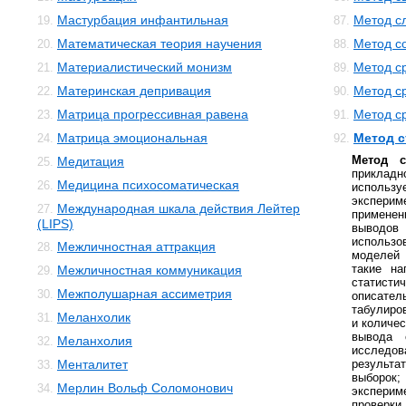
Мастурбация инфантильная
Метод с
19.
87.
Математическая теория научения
Метод с
20.
88.
Материалистический монизм
Метод с
21.
89.
Материнская депривация
Метод с
22.
90.
Матрица прогрессивная равена
Метод с
23.
91.
Матрица эмоциональная
Метод с
24.
92.
Метод с
Медитация
25.
приклад
Медицина психосоматическая
26.
использ
эксперим
Международная шкала действия Лейтер
27.
примене
(LIPS)
выводо
использ
Межличностная аттракция
28.
моделей
такие на
Межличностная коммуникация
29.
статисти
Межполушарная ассиметрия
30.
описате
табулиро
Меланхолик
31.
и количес
вывода с
Меланхолия
32.
исслед
Менталитет
результ
33.
выборо
Мерлин Вольф Соломонович
34.
эксперим
провер