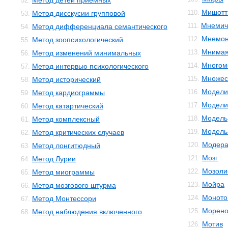
Метод детей приемных
52.
Мишотт
110.
Метод дисскусии групповой
53.
Мнемич
111.
Метод дифференциала семантического
54.
Мнемон
112.
Метод зоопсихологический
55.
Мнимая
113.
Метод изменений минимальных
56.
Многом
114.
Метод интервью психологического
57.
Множес
115.
Метод исторический
58.
Модели
116.
Метод кардиограммы
59.
Модели
117.
Метод катартический
60.
Модель
118.
Метод комплексный
61.
Модель 
119.
Метод критических случаев
62.
Модера
120.
Метод лонгитюдный
63.
Мозг
121.
Метод Лурии
64.
Мозоли
122.
Метод миограммы
65.
Мойра
123.
Метод мозгового штурма
66.
Моното
124.
Метод Монтессори
67.
Морено
125.
Метод наблюдения включенного
68.
Мотив
126.