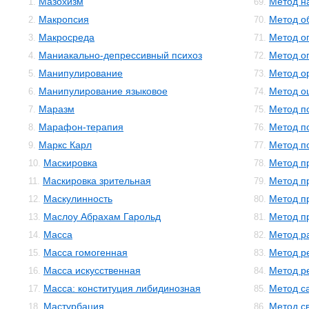
Мазохизм
Метод н
1.
69.
Макропсия
Метод о
2.
70.
Макросреда
Метод о
3.
71.
Маниакально-депрессивный психоз
Метод о
4.
72.
Манипулирование
Метод о
5.
73.
Манипулирование языковое
Метод о
6.
74.
Маразм
Метод п
7.
75.
Марафон-терапия
Метод п
8.
76.
Маркс Карл
Метод п
9.
77.
Маскировка
Метод п
10.
78.
Маскировка зрительная
Метод п
11.
79.
Маскулинность
Метод п
12.
80.
Маслоу Абрахам Гарольд
Метод п
13.
81.
Масса
Метод р
14.
82.
Масса гомогенная
Метод р
15.
83.
Масса искусственная
Метод р
16.
84.
Масса: конституция либидинозная
Метод с
17.
85.
Мастурбация
Метод с
18.
86.