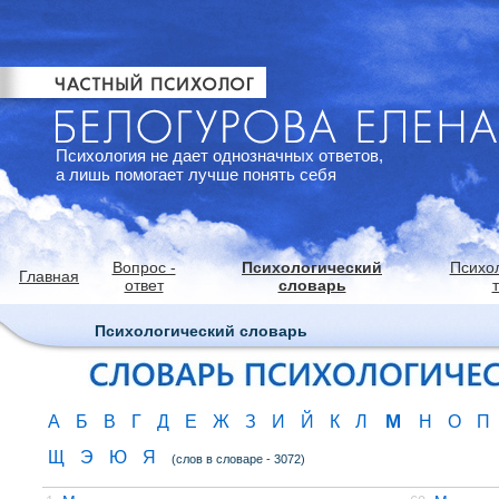
Психология не дает однозначных ответов,
а лишь помогает лучше понять себя
Вопрос -
Психологический
Психо
Главная
ответ
словарь
Психологический словарь
М
А
Б
В
Г
Д
Е
Ж
З
И
Й
К
Л
Н
О
П
Щ
Э
Ю
Я
(слов в словаре - 3072)