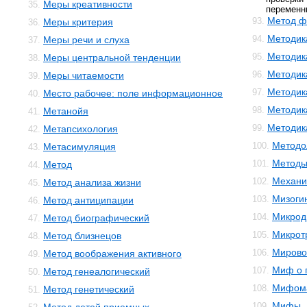
Меры креативности
35.
переменн
Метод ф
93.
Меры критерия
36.
Методик
94.
Меры речи и слуха
37.
Методик
95.
Меры центральной тенденции
38.
Методик
96.
Меры читаемости
39.
Методик
97.
Место рабочее: поле информационное
40.
Методик
98.
Метанойя
41.
Методика
99.
Метапсихология
42.
Методо
100.
Метасимуляция
43.
Методы
101.
Метод
44.
Механи
102.
Метод анализа жизни
45.
Мизоги
103.
Метод антиципации
46.
Микрод
104.
Метод биографический
47.
Микрот
105.
Метод близнецов
48.
Мирово
106.
Метод воображения активного
49.
Миф о 
107.
Метод генеалогический
50.
Мифом
108.
Метод генетический
51.
Мифы
109.