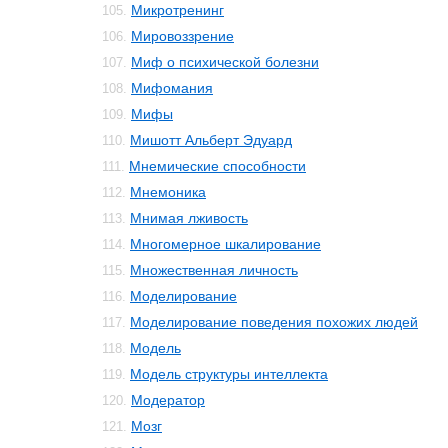
Микротренинг
105.
Мировоззрение
106.
Миф о психической болезни
107.
Мифомания
108.
Мифы
109.
Мишотт Альберт Эдуард
110.
Мнемические способности
111.
Мнемоника
112.
Мнимая лживость
113.
Многомерное шкалирование
114.
Множественная личность
115.
Моделирование
116.
Моделирование поведения похожих людей
117.
Модель
118.
Модель структуры интеллекта
119.
Модератор
120.
Мозг
121.