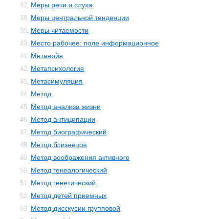
Меры речи и слуха
37.
Меры центральной тенденции
38.
Меры читаемости
39.
Место рабочее: поле информационное
40.
Метанойя
41.
Метапсихология
42.
Метасимуляция
43.
Метод
44.
Метод анализа жизни
45.
Метод антиципации
46.
Метод биографический
47.
Метод близнецов
48.
Метод воображения активного
49.
Метод генеалогический
50.
Метод генетический
51.
Метод детей приемных
52.
Метод дисскусии групповой
53.