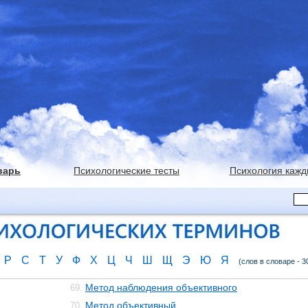
варь
Психологические тесты
Психология кажд
Р
С
Т
У
Ф
Х
Ц
Ч
Ш
Щ
Э
Ю
Я
(слов в словаре - 3
Метод наблюдения объективного
69.
Метод объективный
70.