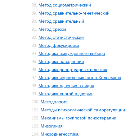
Метод социометрический
88.
Метод сравнительно-генетический
89.
Метод сравнительный
90.
Метод срезов
91.
Метод статистический
92.
Метод фокусировки
93.
Методика вынужденного выбора
94.
Методика наводнения
95.
Методика репертуарных решеток
96.
Методика чернильных пятен Хольцмана
97.
Методика «дверью в лицо»
98.
Методика «ногой в дверь»
99.
Методология
100.
Методы психологической саморегуляции
101.
Механизмы групповой психотерапии
102.
Мизогиния
103.
Микродиагностика
104.