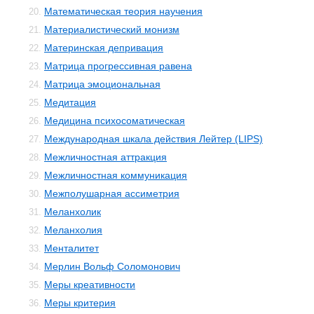
Математическая теория научения
20.
Материалистический монизм
21.
Материнская депривация
22.
Матрица прогрессивная равена
23.
Матрица эмоциональная
24.
Медитация
25.
Медицина психосоматическая
26.
Международная шкала действия Лейтер (LIPS)
27.
Межличностная аттракция
28.
Межличностная коммуникация
29.
Межполушарная ассиметрия
30.
Меланхолик
31.
Меланхолия
32.
Менталитет
33.
Мерлин Вольф Соломонович
34.
Меры креативности
35.
Меры критерия
36.