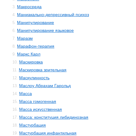
Макросреда
3.
Маниакально-депрессивный психоз
4.
Манипулирование
5.
Манипулирование языковое
6.
Маразм
7.
Марафон-терапия
8.
Маркс Карл
9.
Маскировка
10.
Маскировка зрительная
11.
Маскулинность
12.
Маслоу Абрахам Гарольд
13.
Масса
14.
Масса гомогенная
15.
Масса искусственная
16.
Масса: конституция либидинозная
17.
Мастурбация
18.
Мастурбация инфантильная
19.