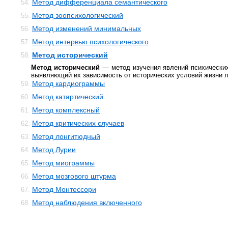
Метод дифференциала семантического
54.
Метод зоопсихологический
55.
Метод изменений минимальных
56.
Метод интервью психологического
57.
Метод исторический
58.
Метод исторический
— метод изучения явлений психических
выявляющий их зависимость от исторических условий жизни 
Метод кардиограммы
59.
Метод катартический
60.
Метод комплексный
61.
Метод критических случаев
62.
Метод лонгитюдный
63.
Метод Лурии
64.
Метод миограммы
65.
Метод мозгового штурма
66.
Метод Монтессори
67.
Метод наблюдения включенного
68.