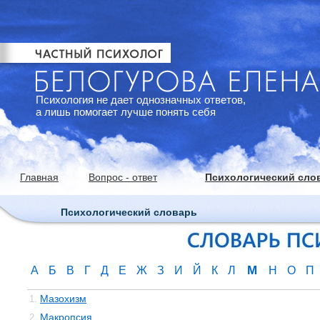
Психология не дает однозначных ответов,
а лишь помогает лучше понять себя
Главная
Вопрос - ответ
Психологический сло
Психологический словарь
М
А
Б
В
Г
Д
Е
Ж
З
И
Й
К
Л
Н
О
П
Мазохизм
1.
Макропсия
2.