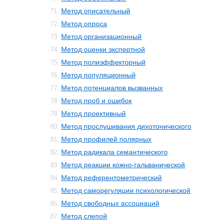
Метод описательный
71.
Метод опроса
72.
Метод организационный
73.
Метод оценки экспертной
74.
Метод полиэффекторный
75.
Метод популяционный
76.
Метод потенциалов вызванных
77.
Метод проб и ошибок
78.
Метод проективный
79.
Метод прослушивания дихотонического
80.
Метод профилей полярных
81.
Метод радикала семантического
82.
Метод реакции кожно-гальванической
83.
Метод референтометрический
84.
Метод саморегуляции психологической
85.
Метод свободных ассоциаций
86.
Метод слепой
87.