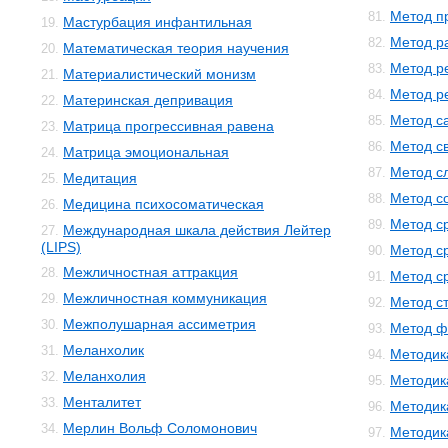
Метод п
81.
Мастурбация инфантильная
19.
Метод р
82.
Математическая теория научения
20.
Метод р
83.
Материалистический монизм
21.
Метод р
84.
Материнская депривация
22.
Метод с
85.
Матрица прогрессивная равена
23.
Метод с
86.
Матрица эмоциональная
24.
Метод с
87.
Медитация
25.
Метод с
88.
Медицина психосоматическая
26.
Метод с
89.
Международная шкала действия Лейтер
27.
(LIPS)
Метод с
90.
Межличностная аттракция
28.
Метод с
91.
Межличностная коммуникация
29.
Метод с
92.
Межполушарная ассиметрия
30.
Метод ф
93.
Меланхолик
31.
Методик
94.
Меланхолия
32.
Методик
95.
Менталитет
33.
Методик
96.
Мерлин Вольф Соломонович
34.
Методик
97.