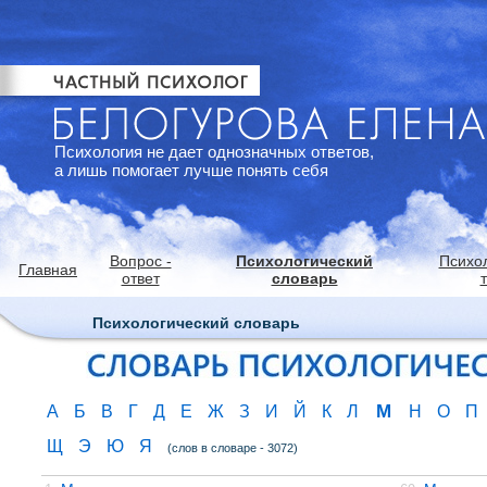
Психология не дает однозначных ответов,
а лишь помогает лучше понять себя
Вопрос -
Психологический
Психо
Главная
ответ
словарь
Психологический словарь
М
А
Б
В
Г
Д
Е
Ж
З
И
Й
К
Л
Н
О
П
Щ
Э
Ю
Я
(слов в словаре - 3072)