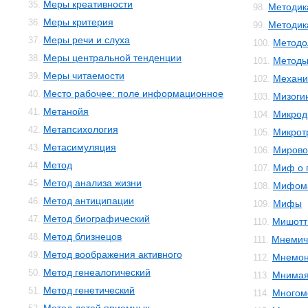
Меры креативности
35.
Методик
98.
Меры критерия
36.
Методика
99.
Меры речи и слуха
37.
Методо
100.
Меры центральной тенденции
38.
Методы
101.
Меры читаемости
39.
Механи
102.
Место рабочее: поле информационное
40.
Мизоги
103.
Метанойя
41.
Микрод
104.
Метапсихология
42.
Микрот
105.
Метасимуляция
43.
Мирово
106.
Метод
44.
Миф о 
107.
Метод анализа жизни
45.
Мифом
108.
Метод антиципации
46.
Мифы
109.
Метод биографический
47.
Мишотт
110.
Метод близнецов
48.
Мнемич
111.
Метод воображения активного
49.
Мнемон
112.
Метод генеалогический
50.
Мнимая
113.
Метод генетический
51.
Многом
114.