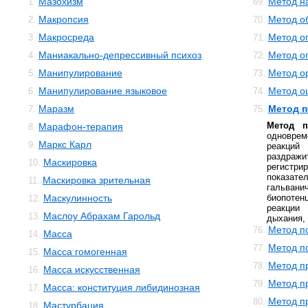
Мазохизм
Метод н
1.
69.
Макропсия
Метод о
2.
70.
Макросреда
Метод о
3.
71.
Маниакально-депрессивный психоз
Метод о
4.
72.
Манипулирование
Метод о
5.
73.
Манипулирование языковое
Метод о
6.
74.
Маразм
Метод 
7.
75.
Метод п
Марафон-терапия
8.
одновре
Маркс Карл
9.
реакций
раздражи
Маскировка
10.
регистри
показа
Маскировка зрительная
11.
гальван
Маскулинность
биопотен
12.
реакции 
Маслоу Абрахам Гарольд
13.
дыхания,
Метод п
76.
Масса
14.
Метод п
77.
Масса гомогенная
15.
Метод п
78.
Масса искусственная
16.
Метод п
79.
Масса: конституция либидинозная
17.
Метод п
80.
Мастурбация
18.