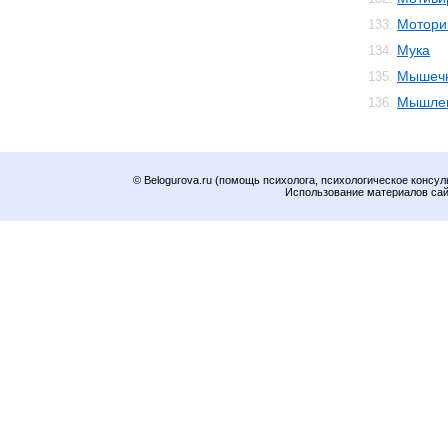
Мотори
133.
Мука
134.
Мышечн
135.
Мышле
136.
© Belogurova.ru (помощь психолога, психологическое консул
Использование материалов сайт