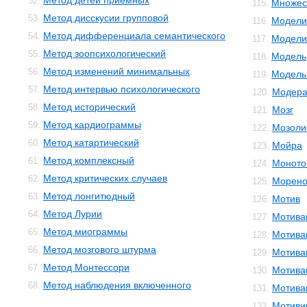
Метод детей приемных
52.
Множес
115.
Метод дисскусии групповой
53.
Модели
116.
Метод дифференциала семантического
54.
Модели
117.
Метод зоопсихологический
55.
Модель
118.
Метод изменений минимальных
56.
Модель 
119.
Метод интервью психологического
57.
Модера
120.
Метод исторический
58.
Мозг
121.
Метод кардиограммы
59.
Мозоли
122.
Метод катартический
60.
Мойра
123.
Метод комплексный
61.
Моното
124.
Метод критических случаев
62.
Морено
125.
Метод лонгитюдный
63.
Мотив
126.
Метод Лурии
64.
Мотива
127.
Метод миограммы
65.
Мотива
128.
Метод мозгового штурма
66.
Мотива
129.
Метод Монтессори
67.
Мотива
130.
Метод наблюдения включенного
68.
Мотива
131.
Мотиви
132.