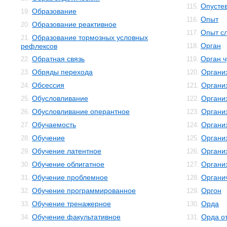
Опусте
115.
Образование
19.
Опыт
116.
Образование реактивное
20.
Опыт с
117.
Образование тормозных условных
21.
Орган
рефлексов
118.
Обратная связь
Орган ч
22.
119.
Обряды перехода
Органи
23.
120.
Обсессия
Органи
24.
121.
Обусловливание
Органи
25.
122.
Обусловливание оперантное
Органи
26.
123.
Обучаемость
Органи
27.
124.
Обучение
Организ
28.
125.
Обучение латентное
Органи
29.
126.
Обучение облигатное
Органи
30.
127.
Обучение проблемное
Органи
31.
128.
Обучение программированное
Оргон
32.
129.
Обучение тренажерное
Орда
33.
130.
Обучение факультативное
Орда о
34.
131.