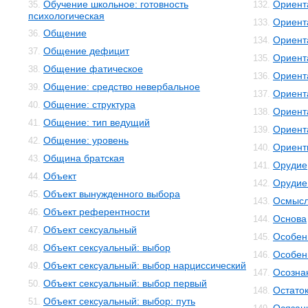
Обучение школьное: готовность
Ориент
35.
132.
психологическая
Ориент
133.
Общение
36.
Ориент
134.
Общение дефицит
37.
Ориент
135.
Общение фатическое
38.
Ориент
136.
Общение: средство невербальное
39.
Ориент
137.
Общение: структура
40.
Ориент
138.
Общение: тип ведущий
41.
Ориент
139.
Общение: уровень
42.
Ориент
140.
Община братская
43.
Орудие
141.
Объект
44.
Орудие
142.
Объект вынужденного выбора
45.
Осмысл
143.
Объект референтности
46.
Основа
144.
Объект сексуальный
47.
Особенн
145.
Объект сексуальный: выбор
48.
Особен
146.
Объект сексуальный: выбор нарциссический
49.
Осозна
147.
Объект сексуальный: выбор первый
50.
Остато
148.
Объект сексуальный: выбор: путь
51.