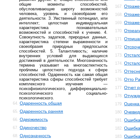
общие моменты способностей,
Отраже
167.
обусловливающие широту возможностей
человека, уровень и своеобразие его
Отраже
168.
деятельности. 3. Умственный потенциал, или
Отраже
169.
интеллект; целостная индивидуальная
характеристика познавательных
Отреаг
170.
возможностей и способностей к учению. 4.
Совокупность задатков, природных данных,
Отрица
171.
характеристика степени выраженности и
своеобразия природных предпосылок
Отсроч
172.
способностей. 5. Талантливость; наличие
Отстал
173.
внутренних условий для выдающихся
достижений в деятельности. Многозначность
Отстал
174.
термина указывает на многоаспектность
проблемы целостного подхода к сфере
Оттесн
175.
способностей. Одаренность как самая общая
характеристика сферы способностей требует
Отто Р
176.
комплексного изучения —
Отчет 
177.
психофизиологического, дифференциально-
психологического и социально-
Отчужд
178.
психологического.
Одаренность общая
64.
Оценка
179.
Одаренность ранняя
65.
Очевид
180.
Одержимость
66.
Ошибк
181.
Одиночество
67.
Ошибка
182.
Однозначность
68.
Ошибка
183.