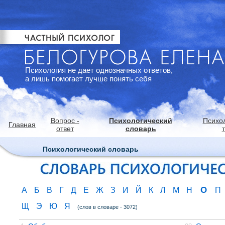
Психология не дает однозначных ответов,
а лишь помогает лучше понять себя
Вопрос -
Психологический
Психо
Главная
ответ
словарь
Психологический словарь
О
А
Б
В
Г
Д
Е
Ж
З
И
Й
К
Л
М
Н
П
Щ
Э
Ю
Я
(слов в словаре - 3072)