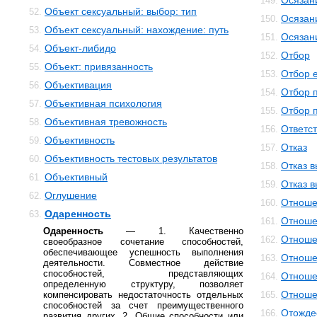
Осязан
149.
Объект сексуальный: выбор: тип
52.
Осязан
150.
Объект сексуальный: нахождение: путь
53.
Осязан
151.
Объект-либидо
54.
Отбор
152.
Объект: привязанность
55.
Отбор 
153.
Объективация
56.
Отбор 
154.
Объективная психология
57.
Отбор 
155.
Объективная тревожность
58.
Ответс
156.
Объективность
59.
Отказ
157.
Объективность тестовых результатов
60.
Отказ 
158.
Объективный
61.
Отказ 
159.
Оглушение
62.
Отноше
160.
Одаренность
63.
Отноше
161.
Одаренность
— 1. Качественно
Отноше
162.
своеобразное сочетание способностей,
обеспечивающее успешность выполнения
Отноше
163.
деятельности. Совместное действие
способностей, представляющих
Отноше
164.
определенную структуру, позволяет
Отноше
компенсировать недостаточность отдельных
165.
способностей за счет преимущественного
Отожде
166.
развития других. 2. Общие способности или