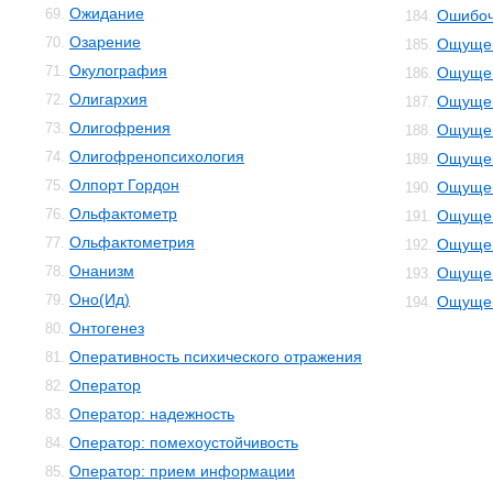
Ожидание
69.
Ошибоч
184.
Озарение
70.
Ощуще
185.
Окулография
71.
Ощущен
186.
Олигархия
72.
Ощущен
187.
Олигофрения
73.
Ощущен
188.
Олигофренопсихология
74.
Ощущен
189.
Олпорт Гордон
75.
Ощущен
190.
Ольфактометр
76.
Ощущен
191.
Ольфактометрия
77.
Ощущен
192.
Онанизм
78.
Ощущен
193.
Оно(Ид)
79.
Ощущен
194.
Онтогенез
80.
Оперативность психического отражения
81.
Оператор
82.
Оператор: надежность
83.
Оператор: помехоустойчивость
84.
Оператор: прием информации
85.