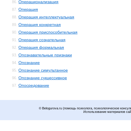
Операционализация
86.
Операция
87.
Операция интеллектуальная
88.
Операция конкретная
89.
Операция приспособительная
90.
Операция сознательная
91.
Операция формальная
92.
Опознавательные признаки
93.
Опознание
94.
Опознание симультанное
95.
Опознание сукцессивное
96.
Опосредование
97.
© Belogurova.ru (помощь психолога, психологическое консул
Использование материалов сайт