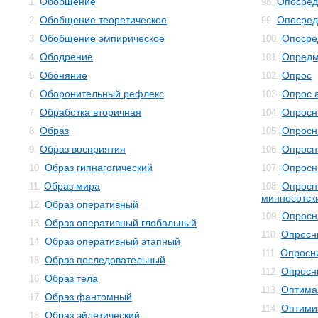
Обобщение
Опосред
1.
98.
Обобщение теоретическое
Опосред
2.
99.
Обобщение эмпирическое
Опосре
3.
100.
Ободрение
Опредм
4.
101.
Обоняние
Опрос
5.
102.
Оборонительный рефлекс
Опрос 
6.
103.
Обработка вторичная
Опросн
7.
104.
Образ
Опросн
8.
105.
Образ восприятия
Опросн
9.
106.
Образ гипнагогический
Опросн
10.
107.
Образ мира
Опросн
11.
108.
миннесотск
Образ оперативный
12.
Опросн
109.
Образ оперативный глобальный
13.
Опросн
110.
Образ оперативный этапный
14.
Опросни
111.
Образ последовательный
15.
Опросн
112.
Образ тела
16.
Оптима
113.
Образ фантомный
17.
Оптими
114.
Образ эйдетический
18.