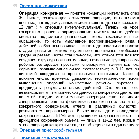
Операция конкретная
89.
Операция конкретная
— понятие концепции интеллекта опе
Ж. Пиаже, означающее логические операции, выполняемы
внешних, наглядных данных и свойственные детям в возрасте о
12 лет (=> операция интеллектуальная). Теперь, на уров
конкретных, ранее сформированные мыслительные действ
свойство подвижного равновесия, когда оказывается в
обращение, то есть мысленное воспроизведение ряда п
действий в обратном порядке — вплоть до начального положе
стадий развития интеллектуального понятийное отображе
среды обретает черты стабильности, что становится возмо
создания структур познавательных, названных группировками
ребенок овладевает простыми операциями, такими как кла
сериация, взаимно-однозначное соответствие; в 9-12 лет о
системой координат и проективными понятиями. Также 
понятия числа, времени, движения, геометрические понят
выполнения операций конкретных ребенок обретает в
предвидеть результаты своих действий. Это делает его
независимым от эмпирической данности конкретной деятельн
на этой стадии мыслительные операции еще не являю
завершенными: они не формализованы окончательно и еще
конкретного содержания, отчего в различных областях
развиваются неравномерно. В частности, дети овладеваю
сохранения массы Bf7«8 лет; принципом сохранения веса — к
принципом сохранения объема — лишь в 11-12 лет. Кроме т
этапе операции конкретные еще не объединены в единое цело
Операция приспособительная
90.
Операция сознательная
91.