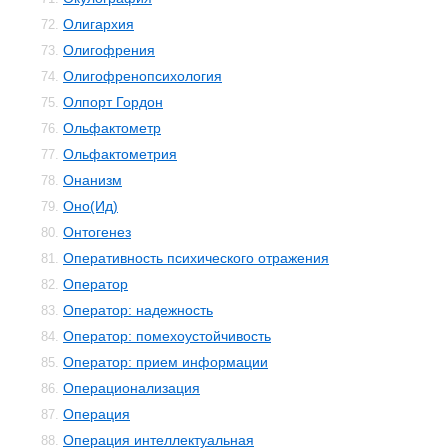
Олигархия
72.
Олигофрения
73.
Олигофренопсихология
74.
Олпорт Гордон
75.
Ольфактометр
76.
Ольфактометрия
77.
Онанизм
78.
Оно(Ид)
79.
Онтогенез
80.
Оперативность психического отражения
81.
Оператор
82.
Оператор: надежность
83.
Оператор: помехоустойчивость
84.
Оператор: прием информации
85.
Операционализация
86.
Операция
87.
Операция интеллектуальная
88.