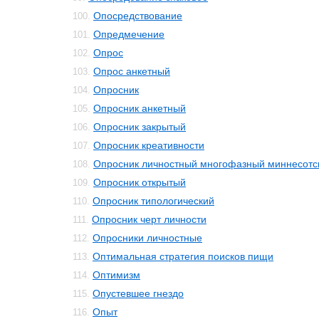
Опосредствование
100.
Опредмечение
101.
Опрос
102.
Опрос анкетный
103.
Опросник
104.
Опросник анкетный
105.
Опросник закрытый
106.
Опросник креативности
107.
Опросник личностный многофазный миннесотс
108.
Опросник открытый
109.
Опросник типологический
110.
Опросник черт личности
111.
Опросники личностные
112.
Оптимальная стратегия поисков пищи
113.
Оптимизм
114.
Опустевшее гнездо
115.
Опыт
116.