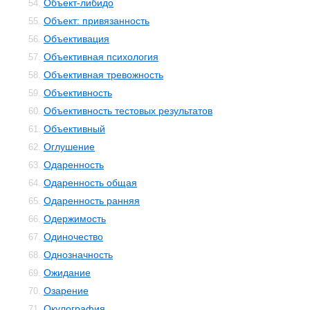
Объект-либидо
54.
Объект: привязанность
55.
Объективация
56.
Объективная психология
57.
Объективная тревожность
58.
Объективность
59.
Объективность тестовых результатов
60.
Объективный
61.
Оглушение
62.
Одаренность
63.
Одаренность общая
64.
Одаренность ранняя
65.
Одержимость
66.
Одиночество
67.
Однозначность
68.
Ожидание
69.
Озарение
70.
Окулография
71.