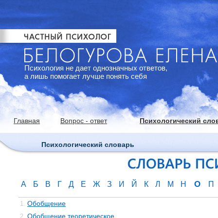
Психология не дает однозначных ответов,
а лишь помогает лучше понять себя
Главная
Вопрос - ответ
Психологический сло
Психологический словарь
О
А
Б
В
Г
Д
Е
Ж
З
И
Й
К
Л
М
Н
П
Обобщение
1.
Обобщение теоретическое
2.