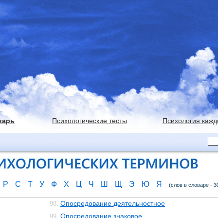
варь
Психологические тесты
Психология кажд
Р
С
Т
У
Ф
Х
Ц
Ч
Ш
Щ
Э
Ю
Я
(слов в словаре - 3
Опосредование деятельностное
98.
Опосредование знаковое
99.