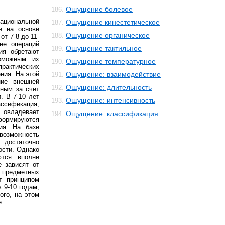
Ощущение болевое
186.
рациональной
Ощущение кинестетическое
187.
е на основе
Ощущение органическое
188.
т 7-8 до 11-
не операций
Ощущение тактильное
189.
ия обретают
озможным их
Ощущение температурное
190.
рактических
ния. На этой
Ощущение: взаимодействие
191.
ние внешней
Ощущение: длительность
192.
жным за счет
. В 7-10 лет
Ощущение: интенсивность
193.
ссификация,
н овладевает
Ощущение: классификация
194.
формируются
ия. На базе
озможность
 достаточно
ости. Однако
тся вполне
 зависят от
 предметных
т принципом
 9-10 годам;
ого, на этом
е.