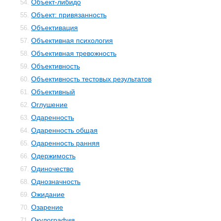
Объект-либидо
54.
Объект: привязанность
55.
Объективация
56.
Объективная психология
57.
Объективная тревожность
58.
Объективность
59.
Объективность тестовых результатов
60.
Объективный
61.
Оглушение
62.
Одаренность
63.
Одаренность общая
64.
Одаренность ранняя
65.
Одержимость
66.
Одиночество
67.
Однозначность
68.
Ожидание
69.
Озарение
70.
Окулография
71.