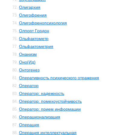
Олигархия
72.
Олигофрения
73.
Олигофренопсихология
74.
Олпорт Гордон
75.
Ольфактометр
76.
Ольфактометрия
77.
Онанизм
78.
Оно(Ид)
79.
Онтогенез
80.
Оперативность психического отражения
81.
Оператор
82.
Оператор: надежность
83.
Оператор: помехоустойчивость
84.
Оператор: прием информации
85.
Операционализация
86.
Операция
87.
Операция интеллектуальная
88.