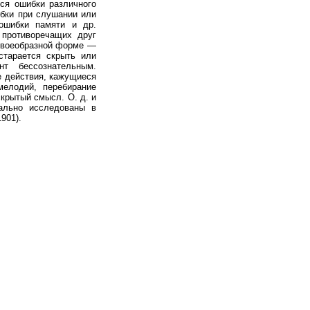
ся ошибки различного
шибки при слушании или
 ошибки памяти и др.
 противоречащих друг
 своеобразной форме —
старается скрыть или
т бессознательным.
е действия, кажущиеся
мелодий, перебирание
скрытый смысл. О. д. и
ально исследованы в
901).