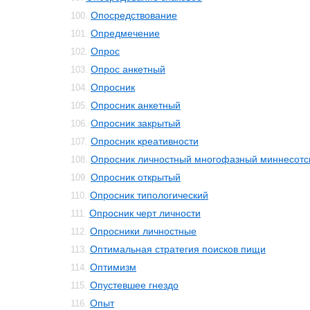
Опосредствование
100.
Опредмечение
101.
Опрос
102.
Опрос анкетный
103.
Опросник
104.
Опросник анкетный
105.
Опросник закрытый
106.
Опросник креативности
107.
Опросник личностный многофазный миннесотс
108.
Опросник открытый
109.
Опросник типологический
110.
Опросник черт личности
111.
Опросники личностные
112.
Оптимальная стратегия поисков пищи
113.
Оптимизм
114.
Опустевшее гнездо
115.
Опыт
116.