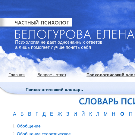
Психология не дает однозначных ответов,
а лишь помогает лучше понять себя
Главная
Вопрос - ответ
Психологический сло
Психологический словарь
О
А
Б
В
Г
Д
Е
Ж
З
И
Й
К
Л
М
Н
П
Обобщение
1.
Обобщение теоретическое
2.