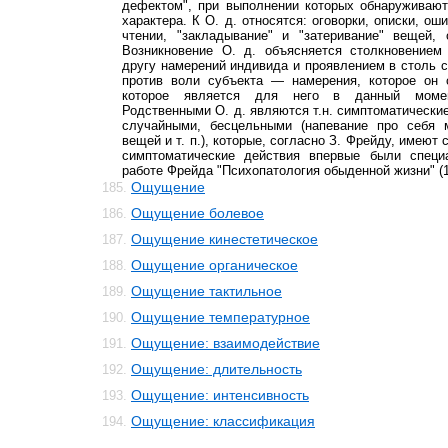
дефектом", при выполнении которых обнаруживают
характера. К О. д. относятся: оговорки, описки, о
чтении, "закладывание" и "затеривание" вещей,
Возникновение О. д. объясняется столкновением
другу намерений индивида и проявлением в столь
против воли субъекта — намерения, которое он 
которое является для него в данный момен
Родственными О. д. являются т.н. симптоматически
случайными, бесцельными (напевание про себя 
вещей и т. п.), которые, согласно З. Фрейду, имеют 
симптоматические действия впервые были специ
работе Фрейда "Психопатология обыденной жизни" (1
Ощущение
185.
Ощущение болевое
186.
Ощущение кинестетическое
187.
Ощущение органическое
188.
Ощущение тактильное
189.
Ощущение температурное
190.
Ощущение: взаимодействие
191.
Ощущение: длительность
192.
Ощущение: интенсивность
193.
Ощущение: классификация
194.