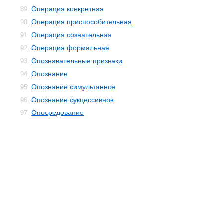
Операция конкретная
89.
Операция приспособительная
90.
Операция сознательная
91.
Операция формальная
92.
Опознавательные признаки
93.
Опознание
94.
Опознание симультанное
95.
Опознание сукцессивное
96.
Опосредование
97.