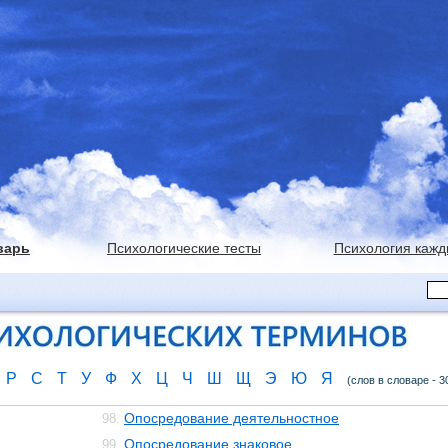
варь
Психологические тесты
Психология кажд
Р
С
Т
У
Ф
Х
Ц
Ч
Ш
Щ
Э
Ю
Я
(слов в словаре - 3
Опосредование деятельностное
98.
Опосредование знаковое
99.