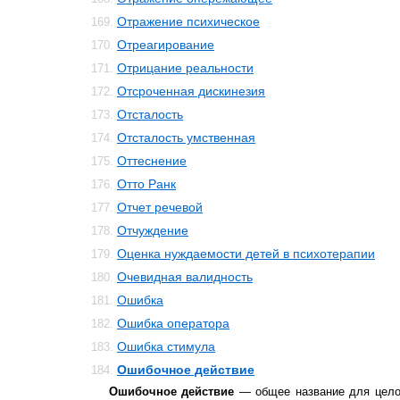
Отражение психическое
169.
Отреагирование
170.
Отрицание реальности
171.
Отсроченная дискинезия
172.
Отсталость
173.
Отсталость умственная
174.
Оттеснение
175.
Отто Ранк
176.
Отчет речевой
177.
Отчуждение
178.
Оценка нуждаемости детей в психотерапии
179.
Очевидная валидность
180.
Ошибка
181.
Ошибка оператора
182.
Ошибка стимула
183.
Ошибочное действие
184.
Ошибочное действие
— общее название для целог