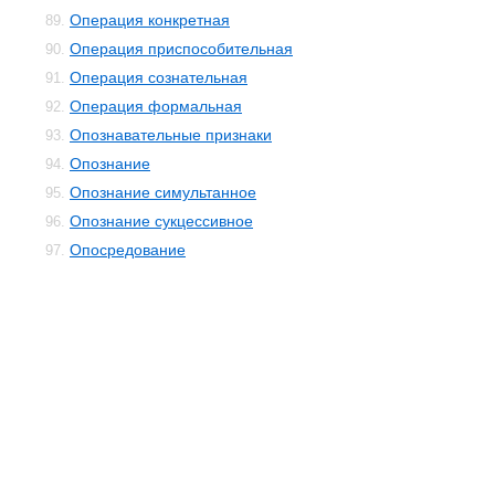
Операция конкретная
89.
Операция приспособительная
90.
Операция сознательная
91.
Операция формальная
92.
Опознавательные признаки
93.
Опознание
94.
Опознание симультанное
95.
Опознание сукцессивное
96.
Опосредование
97.