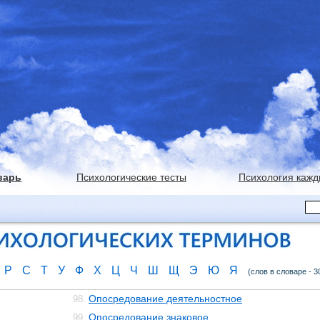
варь
Психологические тесты
Психология кажд
Р
С
Т
У
Ф
Х
Ц
Ч
Ш
Щ
Э
Ю
Я
(слов в словаре - 3
Опосредование деятельностное
98.
Опосредование знаковое
99.