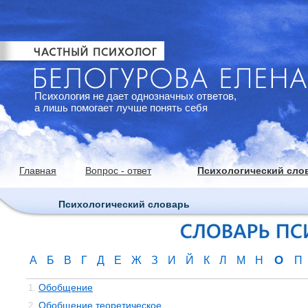
Психология не дает однозначных ответов,
а лишь помогает лучше понять себя
Главная
Вопрос - ответ
Психологический сло
Психологический словарь
О
А
Б
В
Г
Д
Е
Ж
З
И
Й
К
Л
М
Н
П
Обобщение
1.
Обобщение теоретическое
2.