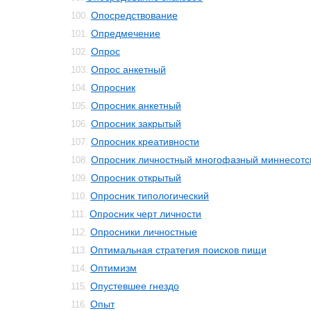
Опосредствование
100.
Опредмечение
101.
Опрос
102.
Опрос анкетный
103.
Опросник
104.
Опросник анкетный
105.
Опросник закрытый
106.
Опросник креативности
107.
Опросник личностный многофазный миннесотс
108.
Опросник открытый
109.
Опросник типологический
110.
Опросник черт личности
111.
Опросники личностные
112.
Оптимальная стратегия поисков пищи
113.
Оптимизм
114.
Опустевшее гнездо
115.
Опыт
116.