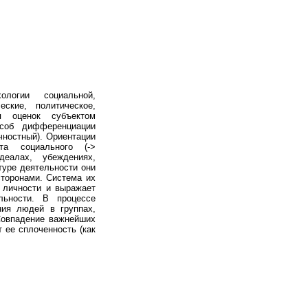
огии социальной,
ские, политическое,
я оценок субъектом
особ дифференциации
чностный). Ориентации
та социального (->
еалах, убеждениях,
туре деятельности они
сторонами. Система их
 личности и выражает
льности. В процессе
ния людей в группах,
Совпадение важнейших
 ее сплоченность (как