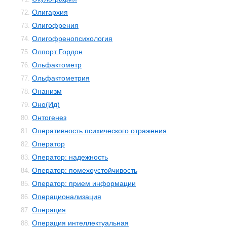
Олигархия
72.
Олигофрения
73.
Олигофренопсихология
74.
Олпорт Гордон
75.
Ольфактометр
76.
Ольфактометрия
77.
Онанизм
78.
Оно(Ид)
79.
Онтогенез
80.
Оперативность психического отражения
81.
Оператор
82.
Оператор: надежность
83.
Оператор: помехоустойчивость
84.
Оператор: прием информации
85.
Операционализация
86.
Операция
87.
Операция интеллектуальная
88.