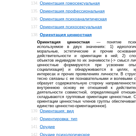
Ориентация гомосексуальная
134.
Ориентация профессиональная
135.
Ориентация психоаналитическая
136.
Ориентация психосексуальная
137.
Ориентация ценностная
138.
Ориентация ценностная
— понятие психол
используемое в двух значениях: 1) идеологиче
моральные, эстетические и прочие основани
действительности и ориентации в ней; 2) сп
объектов индивидом по их значимости (-> смысл ли
ценностные формируются при усвоении опы
социализация) и обнаруживаются в целях, ид
интересах и прочих проявлениях личности. В струк
тесно связаны с ее познавательными и волевыми 
образует содержательную сторону направленности
внутреннюю основу ее отношений к действите
деятельности совместной, определяющей отноше
складываются групповые ориентации ценностные. 
ориентации ценностных членов группы обеспечивает
единство ценностно-ориентационное).
Ориентация: вид
139.
Ориентировка: тип
140.
Орудие
141.
Орудие психологическое
142.