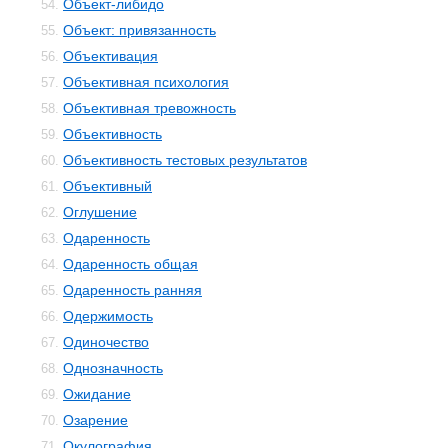
Объект-либидо
54.
Объект: привязанность
55.
Объективация
56.
Объективная психология
57.
Объективная тревожность
58.
Объективность
59.
Объективность тестовых результатов
60.
Объективный
61.
Оглушение
62.
Одаренность
63.
Одаренность общая
64.
Одаренность ранняя
65.
Одержимость
66.
Одиночество
67.
Однозначность
68.
Ожидание
69.
Озарение
70.
Окулография
71.