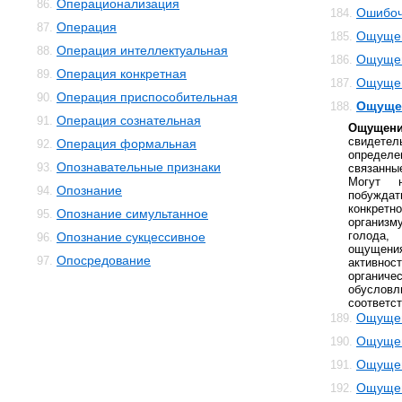
Операционализация
86.
Ошибоч
184.
Операция
87.
Ощуще
185.
Операция интеллектуальная
88.
Ощущен
186.
Операция конкретная
89.
Ощущен
187.
Операция приспособительная
90.
Ощущен
188.
Операция сознательная
91.
Ощущени
свидет
Операция формальная
92.
определ
Опознавательные признаки
93.
связанны
Могут 
Опознание
94.
побужд
конкрет
Опознание симультанное
95.
организм
голода
Опознание сукцессивное
96.
ощущен
Опосредование
97.
активн
органи
обусл
соответст
Ощущен
189.
Ощущен
190.
Ощущен
191.
Ощущен
192.