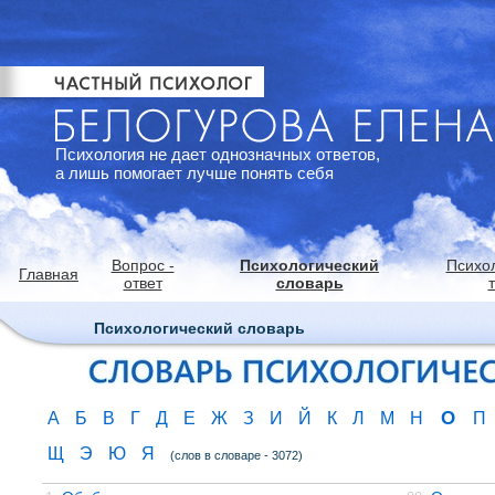
Психология не дает однозначных ответов,
а лишь помогает лучше понять себя
Вопрос -
Психологический
Психо
Главная
ответ
словарь
Психологический словарь
О
А
Б
В
Г
Д
Е
Ж
З
И
Й
К
Л
М
Н
П
Щ
Э
Ю
Я
(слов в словаре - 3072)