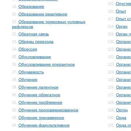
Опусте
115.
Образование
19.
Опыт
116.
Образование реактивное
20.
Опыт с
117.
Образование тормозных условных
21.
Орган
рефлексов
118.
Обратная связь
Орган ч
22.
119.
Обряды перехода
Органи
23.
120.
Обсессия
Органи
24.
121.
Обусловливание
Органи
25.
122.
Обусловливание оперантное
Органи
26.
123.
Обучаемость
Органи
27.
124.
Обучение
Организ
28.
125.
Обучение латентное
Органи
29.
126.
Обучение облигатное
Органи
30.
127.
Обучение проблемное
Органи
31.
128.
Обучение программированное
Оргон
32.
129.
Обучение тренажерное
Орда
33.
130.
Обучение факультативное
Орда о
34.
131.