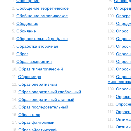
Обобщение
Опосред
1.
98.
Обобщение теоретическое
Опосред
2.
99.
Обобщение эмпирическое
Опосре
3.
100.
Ободрение
Опредм
4.
101.
Обоняние
Опрос
5.
102.
Оборонительный рефлекс
Опрос 
6.
103.
Обработка вторичная
Опросн
7.
104.
Образ
Опросн
8.
105.
Образ восприятия
Опросн
9.
106.
Образ гипнагогический
Опросн
10.
107.
Образ мира
Опросн
11.
108.
миннесотск
Образ оперативный
12.
Опросн
109.
Образ оперативный глобальный
13.
Опросн
110.
Образ оперативный этапный
14.
Опросни
111.
Образ последовательный
15.
Опросн
112.
Образ тела
16.
Оптима
113.
Образ фантомный
17.
Оптими
114.
Образ эйдетический
18.