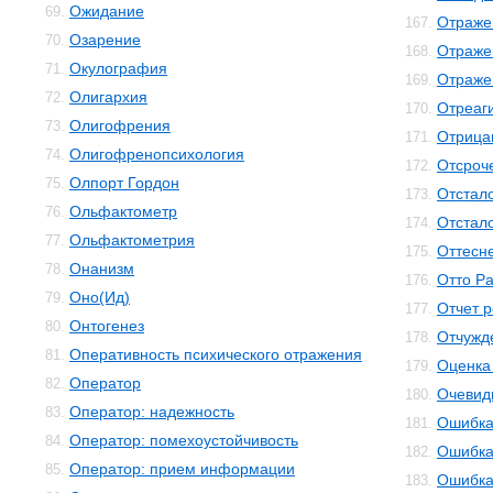
Ожидание
69.
Отраже
167.
Озарение
70.
Отраже
168.
Окулография
71.
Отраже
169.
Олигархия
72.
Отреаг
170.
Олигофрения
73.
Отрица
171.
Олигофренопсихология
74.
Отсроч
172.
Олпорт Гордон
75.
Отстал
173.
Ольфактометр
76.
Отстал
174.
Ольфактометрия
77.
Оттесн
175.
Онанизм
78.
Отто Р
176.
Оно(Ид)
79.
Отчет 
177.
Онтогенез
80.
Отчужд
178.
Оперативность психического отражения
81.
Оценка
179.
Оператор
82.
Очевид
180.
Оператор: надежность
83.
Ошибк
181.
Оператор: помехоустойчивость
84.
Ошибка
182.
Оператор: прием информации
85.
Ошибка
183.