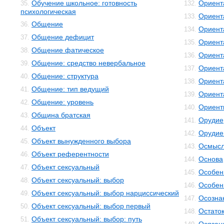
Обучение школьное: готовность
Ориент
35.
132.
психологическая
Ориент
133.
Общение
36.
Ориент
134.
Общение дефицит
37.
Ориент
135.
Общение фатическое
38.
Ориент
136.
Общение: средство невербальное
39.
Ориент
137.
Общение: структура
40.
Ориент
138.
Общение: тип ведущий
41.
Ориент
139.
Общение: уровень
42.
Ориент
140.
Община братская
43.
Орудие
141.
Объект
44.
Орудие
142.
Объект вынужденного выбора
45.
Осмысл
143.
Объект референтности
46.
Основа
144.
Объект сексуальный
47.
Особенн
145.
Объект сексуальный: выбор
48.
Особен
146.
Объект сексуальный: выбор нарциссический
49.
Осозна
147.
Объект сексуальный: выбор первый
50.
Остато
148.
Объект сексуальный: выбор: путь
51.