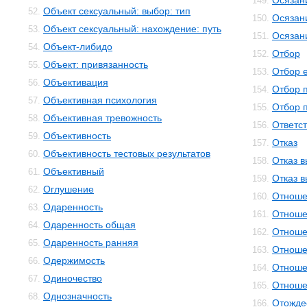
Осязан
149.
Объект сексуальный: выбор: тип
52.
Осязан
150.
Объект сексуальный: нахождение: путь
53.
Осязан
151.
Объект-либидо
54.
Отбор
152.
Объект: привязанность
55.
Отбор 
153.
Объективация
56.
Отбор 
154.
Объективная психология
57.
Отбор 
155.
Объективная тревожность
58.
Ответс
156.
Объективность
59.
Отказ
157.
Объективность тестовых результатов
60.
Отказ 
158.
Объективный
61.
Отказ 
159.
Оглушение
62.
Отноше
160.
Одаренность
63.
Отноше
161.
Одаренность общая
64.
Отноше
162.
Одаренность ранняя
65.
Отноше
163.
Одержимость
66.
Отноше
164.
Одиночество
67.
Отноше
165.
Однозначность
68.
Отожде
166.