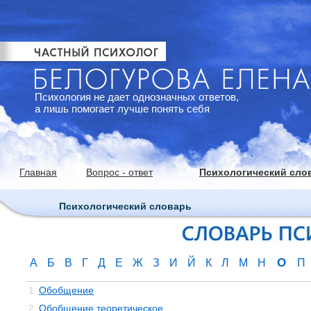
Психология не дает однозначных ответов,
а лишь помогает лучше понять себя
Главная
Вопрос - ответ
Психологический сло
Психологический словарь
О
А
Б
В
Г
Д
Е
Ж
З
И
Й
К
Л
М
Н
П
Обобщение
1.
Обобщение теоретическое
2.