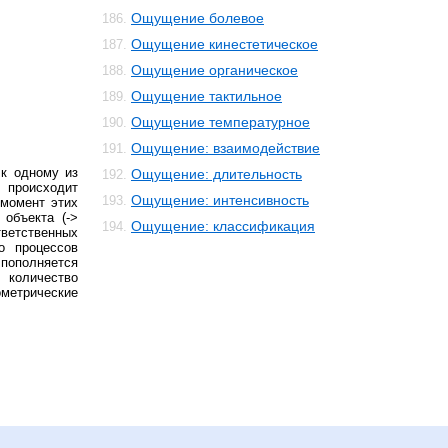
Ощущение болевое
186.
Ощущение кинестетическое
187.
Ощущение органическое
188.
Ощущение тактильное
189.
Ощущение температурное
190.
Ощущение: взаимодействие
191.
к одному из
Ощущение: длительность
192.
 происходит
Ощущение: интенсивность
193.
 момент этих
 объекта (->
Ощущение: классификация
194.
тветственных
го процессов
 пополняется
 количество
ометрические