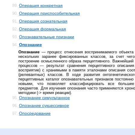
Операция конкретная
89.
Операция приспособительная
90.
Операция сознательная
91.
Операция формальная
92.
Опознавательные признаки
93.
Опознание
94.
Опознание
— процесс отнесения воспринимаемого объекта 
нескольких заранее фиксированных классов, за счет чего
построение осмысленного образа перцептивного. Важнейший
процессов — результат сравнения перцептивного описания
восприятие) с хранимыми в памяти эталонами описания соо
(релевантных) классов. В ходе развития онтогенетическо
перцептивных каталог опознавательных признаков постоянно
новыми, что позволяет классифицировать все большее
предметов. Для изучения опознания часто применяются хрон
методики (-> время реакции).
Опознание симультанное
95.
Опознание сукцессивное
96.
Опосредование
97.