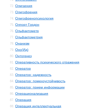
Олигархия
72.
Олигофрения
73.
Олигофренопсихология
74.
Олпорт Гордон
75.
Ольфактометр
76.
Ольфактометрия
77.
Онанизм
78.
Оно(Ид)
79.
Онтогенез
80.
Оперативность психического отражения
81.
Оператор
82.
Оператор: надежность
83.
Оператор: помехоустойчивость
84.
Оператор: прием информации
85.
Операционализация
86.
Операция
87.
Операция интеллектуальная
88.