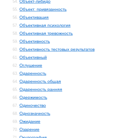
Объект-либидо
54.
Объект: привязанность
55.
Объективация
56.
Объективная психология
57.
Объективная тревожность
58.
Объективность
59.
Объективность тестовых результатов
60.
Объективный
61.
Оглушение
62.
Одаренность
63.
Одаренность общая
64.
Одаренность ранняя
65.
Одержимость
66.
Одиночество
67.
Однозначность
68.
Ожидание
69.
Озарение
70.
Окулография
71.