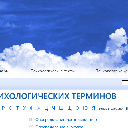
варь
Психологические тесты
Психология кажд
Р
С
Т
У
Ф
Х
Ц
Ч
Ш
Щ
Э
Ю
Я
(слов в словаре - 3
Опосредование деятельностное
98.
Опосредование знаковое
99.