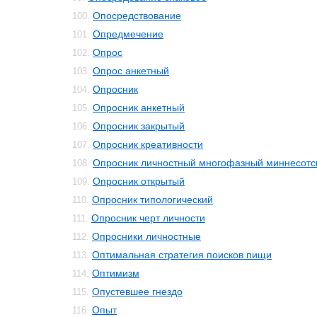
Опосредствование
100.
Опредмечение
101.
Опрос
102.
Опрос анкетный
103.
Опросник
104.
Опросник анкетный
105.
Опросник закрытый
106.
Опросник креативности
107.
Опросник личностный многофазный миннесотс
108.
Опросник открытый
109.
Опросник типологический
110.
Опросник черт личности
111.
Опросники личностные
112.
Оптимальная стратегия поисков пищи
113.
Оптимизм
114.
Опустевшее гнездо
115.
Опыт
116.